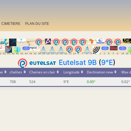
CIMETIERE
PLAN DU SITE
Eutelsat 9B
(
9°E
)
ws
chaînes
Chaines en clair
Longitude
Declination now
Max d
708
524
9°E
0.00°
0.02°