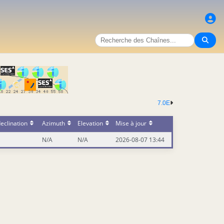
7.0E
eclination
Azimuth
Elevation
Mise à jour
N/A
N/A
2026-08-07 13:44