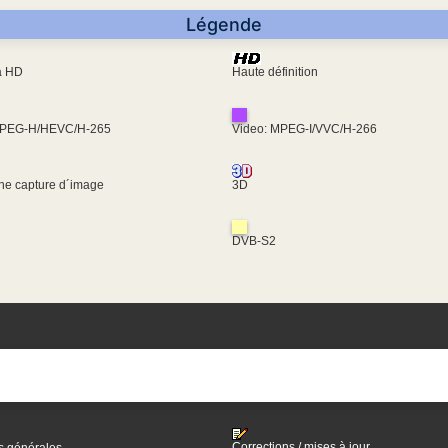
Légende
ra HD
Haute définition
MPEG-H/HEVC/H-265
Video: MPEG-I/VVC/H-266
une capture d´image
3D
DVB-S2
Corrections / mises à jour