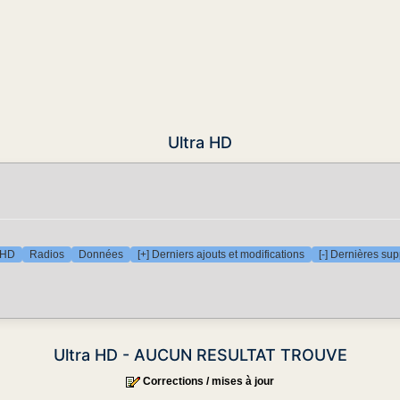
Ultra HD
 HD
Radios
Données
[+] Derniers ajouts et modifications
[-] Dernières su
Ultra HD - AUCUN RESULTAT TROUVE
Corrections / mises à jour