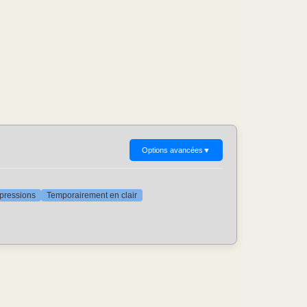
Options avancées
▼
ppressions
Temporairement en clair