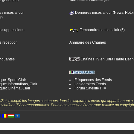
s générales
es mises à jour
Dernières mises à jour (News, Hotbi
r)
es suppressions
Temporairement en clair (5)
e réception
Annuaire des Chaînes
nquantes
Chaînes TV en Ultra Haute Défini
ue: Sport, Clair
Fréquences des Feeds
ue: Informations, Clair
Les derniers Feeds
que: Cinéma, Clair
Forum Satellite FTA
gOfSat, excepté les images contenues dans les captures d'écran qui appartiennent à
 des chaînes TV correspondantes. Pour toute question / remarque relative au copyrig