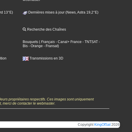
rd 13°E)
Dernières mises à jour (News, Astra 19,2°E)
Recherche des Chaînes
Bouquets
(
Français
- Canal+ France
- TNTSAT
-
Bis
- Orange
- Fransat
)
tion
Transmissions en 3D
 leurs propriétaires respectifs. Ces images sont uniquement
ht, merci de contacter le webmaster.
Copyright
KingOfSat
2026