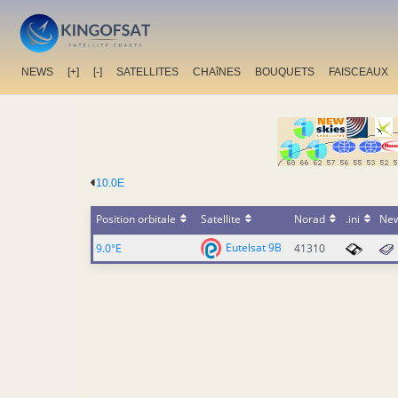
NEWS
[+]
[-]
SATELLITES
CHAîNES
BOUQUETS
FAISCEAUX
10.0E
Position orbitale
Satellite
Norad
.ini
Ne
Eutelsat 9B
9.0°E
41310