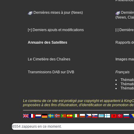
Préférence
Dernières mises à jour (News)
Dernièr
(News, Clai
[+] Derniers ajouts et modifications
[-] Dernièr
Annuaire des Satellites
Rapports d
Le Cimetière des Chaînes
Images ma
Transmissions DAB sur DVB
Français
Thématiq
Thématiq
Thémati
Le contenu de ce site est protégé par copyright et appartient à Kin
proposées à des fins d'illustration, d'identification et de promotion
6554 zappeurs en ce moment.