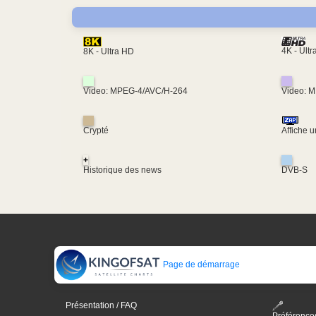
4K - Ult
8K - Ultra HD
Video: MPEG-4/AVC/H-264
Video: 
Crypté
Affiche 
+
Historique des news
DVB-S
Page de démarrage
Présentation / FAQ