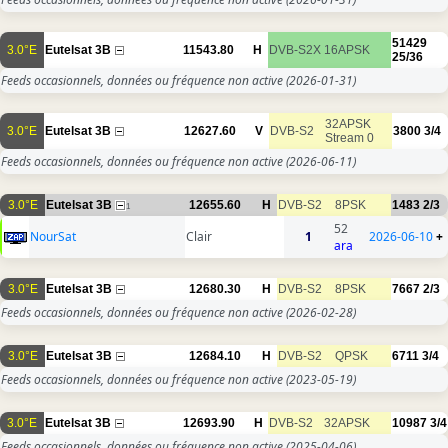
51429
3.0°E
Eutelsat 3B
11543.80
H
DVB-S2X
16APSK
25/36
Feeds occasionnels, données ou fréquence non active
(2026-01-31)
32APSK
3.0°E
Eutelsat 3B
12627.60
V
DVB-S2
3800
3/4
Stream 0
Feeds occasionnels, données ou fréquence non active
(2026-06-11)
3.0°E
Eutelsat 3B
12655.60
H
DVB-S2
8PSK
1483
2/3
1
52
NourSat
Clair
1
2026-06-10
+
ara
3.0°E
Eutelsat 3B
12680.30
H
DVB-S2
8PSK
7667
2/3
Feeds occasionnels, données ou fréquence non active
(2026-02-28)
3.0°E
Eutelsat 3B
12684.10
H
DVB-S2
QPSK
6711
3/4
Feeds occasionnels, données ou fréquence non active
(2023-05-19)
3.0°E
Eutelsat 3B
12693.90
H
DVB-S2
32APSK
10987
3/4
Feeds occasionnels, données ou fréquence non active
(2025-04-06)