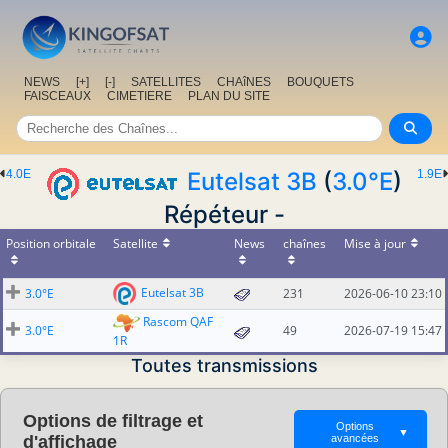
NEWS
[+]
[-]
SATELLITES
CHAîNES
BOUQUETS
FAISCEAUX
CIMETIERE
PLAN DU SITE
4.0E
Eutelsat 3B
(
3.0°E
)
1.9E
Répéteur -
Position orbitale
Satellite
News
chaînes
Mise à jour
Eutelsat 3B
3.0°E
231
2026-06-10 23:10
Rascom QAF
3.0°E
49
2026-07-19 15:47
1R
Toutes transmissions
Options de filtrage et
Options
▼
d'affichage
avancées