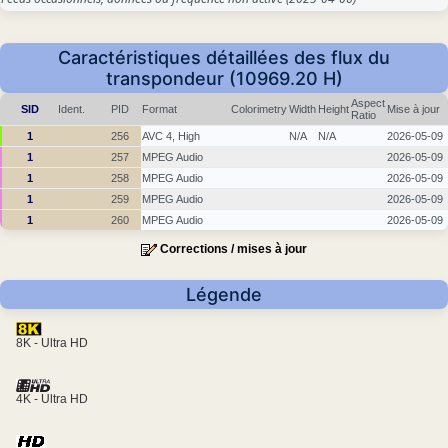
Caractéristiques détaillées des flux du
transpondeur (10969.20 H)
Aspect
SID
Ident.
PID
Format
Colorimetry
Width
Height
Mise à jour
Ratio
1
256
AVC 4, High
N/A
N/A
2026-05-09
1
257
MPEG Audio
2026-05-09
1
258
MPEG Audio
2026-05-09
1
259
MPEG Audio
2026-05-09
1
260
MPEG Audio
2026-05-09
Corrections / mises à jour
Légende
8K - Ultra HD
4K - Ultra HD