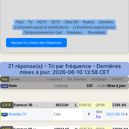
Tous
TV
HDTV
3DTV
Ultra HD
Radios
Données
[+] Derniers ajouts et modifications
[-] Dernières suppressions
Temporairement en clair
Répéteur -
Flux/débits
21 réponse(s) - Tri par fréquence - Dernières
mises à jour: 2026-06-10 13:58 CET
Pos
Satellite
Fréquence
Pol
Standard
Modulation
SR/FEC
Nom
Cryptage
SID
Audio
Mise à jour
3.0°E
Eutelsat 3B
4033.00
L
DVB-S2
QPSK
1700
3/4
1
800
Malaika TV
Clair
1
2025-08-16
+
fra