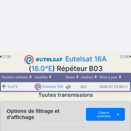
17.0E
Eutelsat 16A
13.0E
(
16.0°E
) Répéteur B03
Position orbitale
Satellite
News
chaînes
Mise à jour
Eutelsat 16A
16.0°E
822
2026-07-23 08:11
Toutes transmissions
Options de filtrage et
Options
▼
d'affichage
avancées