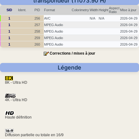
transpondeur (11073.90 H)
Aspect
SID
Ident.
PID
Format
Colorimetry
Width
Height
Mise à jour
Ratio
1
256
AVC
N/A
N/A
2026-04-29
1
257
MPEG Audio
2026-04-29
1
258
MPEG Audio
2026-04-29
1
259
MPEG Audio
2026-04-29
1
260
MPEG Audio
2026-04-29
Corrections / mises à jour
Légende
8K - Ultra HD
4K - Ultra HD
Haute définition
Diffusion partielle ou totale en 16/9