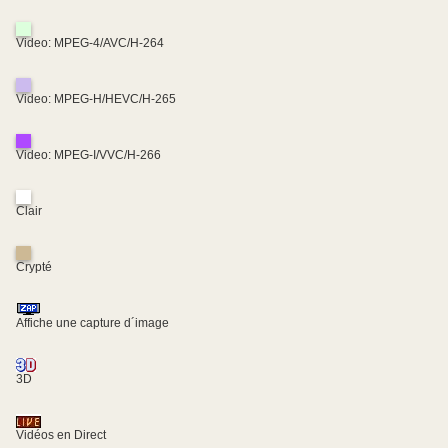
Video: MPEG-4/AVC/H-264
Video: MPEG-H/HEVC/H-265
Video: MPEG-I/VVC/H-266
Clair
Crypté
Affiche une capture d´image
3D
Vidéos en Direct