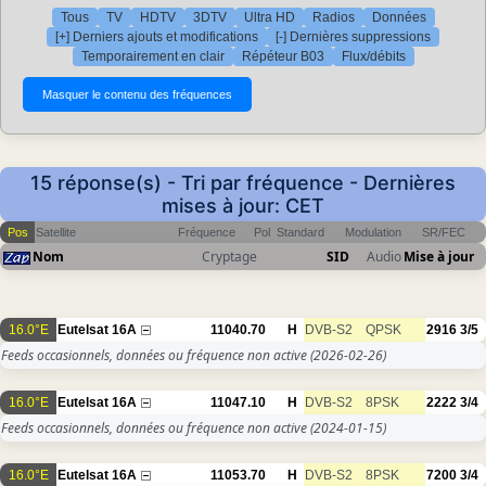
Tous
TV
HDTV
3DTV
Ultra HD
Radios
Données
[+] Derniers ajouts et modifications
[-] Dernières suppressions
Temporairement en clair
Répéteur B03
Flux/débits
15 réponse(s) - Tri par fréquence - Dernières
mises à jour: CET
Pos
Satellite
Fréquence
Pol
Standard
Modulation
SR/FEC
Nom
Cryptage
SID
Audio
Mise à jour
16.0°E
Eutelsat 16A
11040.70
H
DVB-S2
QPSK
2916
3/5
Feeds occasionnels, données ou fréquence non active
(2026-02-26)
16.0°E
Eutelsat 16A
11047.10
H
DVB-S2
8PSK
2222
3/4
Feeds occasionnels, données ou fréquence non active
(2024-01-15)
16.0°E
Eutelsat 16A
11053.70
H
DVB-S2
8PSK
7200
3/4