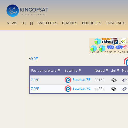
NEWS
[+]
[-]
SATELLITES
CHAîNES
BOUQUETS
FAISCEAUX
9.0E
Position orbitale
Satellite
Norad
.ini
Ne
Eutelsat 7B
7.0°E
39163
Eutelsat 7C
7.0°E
44334