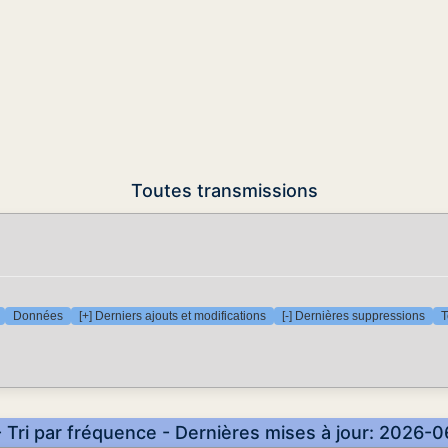
Toutes transmissions
Données
[+] Derniers ajouts et modifications
[-] Dernières suppressions
T
- Tri par fréquence - Dernières mises à jour: 2026-