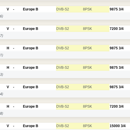
V
-
Europe B
DVB-S2
8PSK
9875
3/4
6)
V
-
Europe B
DVB-S2
8PSK
7200
3/4
7)
H
-
Europe B
DVB-S2
8PSK
9875
3/4
1)
H
-
Europe B
DVB-S2
8PSK
9875
3/4
3)
V
-
Europe B
DVB-S2
8PSK
9875
3/4
4)
H
-
Europe B
DVB-S2
8PSK
7200
3/4
8)
V
-
Europe B
DVB-S2
8PSK
15000
3/4