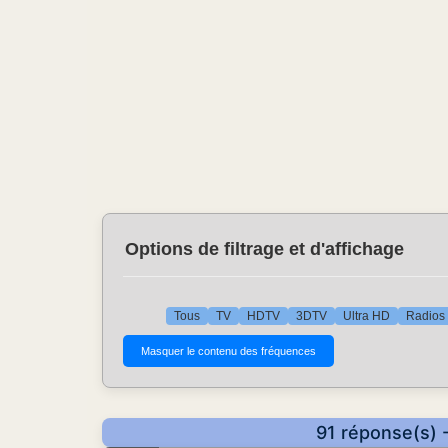
Options de filtrage et d'affichage
Tous
TV
HDTV
3DTV
Ultra HD
Radios
91 réponse(s) 