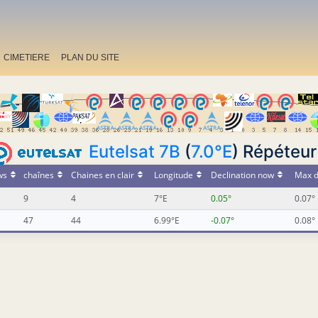
CIMETIERE
PLAN DU SITE
Eutelsat 7B
(
7.0°E
) Répéteur
ws
chaînes
Chaines en clair
Longitude
Declination now
Max d
9
4
7°E
0.05°
0.07°
47
44
6.99°E
-0.07°
0.08°