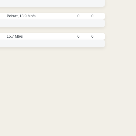
Polsat
, 13.9 Mb/s
0
0
15.7 Mb/s
0
0