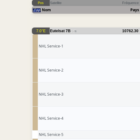
Pos
Satellite
Fréquence
Nom
Pays
7.0°E
Eutelsat 7B
10762.30
6
NHL Service-1
NHL Service-2
NHL Service-3
NHL Service-4
NHL Service-5