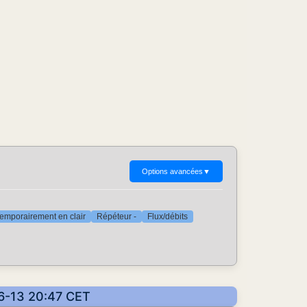
Options avancées
▼
emporairement en clair
Répéteur -
Flux/débits
06-13 20:47 CET