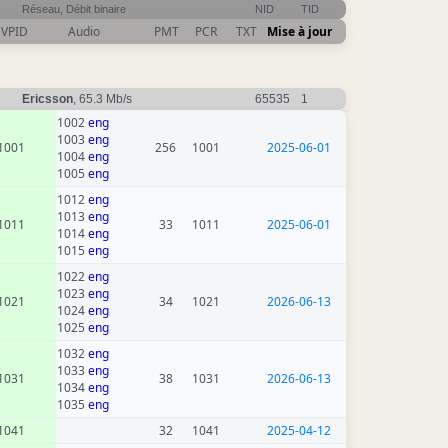
Réseau, Débit binaire
NID
TID
VPID
Audio
PMT
PCR
TXT
Mise à jour
Ericsson
, 65.3 Mb/s
65535
1
1002
eng
1003
eng
1001
256
1001
2025-06-01
1004
eng
1005
eng
1012
eng
1013
eng
1011
33
1011
2025-06-01
1014
eng
1015
eng
1022
eng
1023
eng
1021
34
1021
2026-06-13
1024
eng
1025
eng
1032
eng
1033
eng
1031
38
1031
2026-06-13
1034
eng
1035
eng
1041
32
1041
2025-04-12