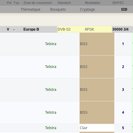
Pol
Txp
Zone de couverture
Standard
Modulation
SR/FEC
Thématique
Bouquets
Cryptage
SID
V
-
Europe B
DVB-S2
8PSK
30000
3/4
Telstra
BISS
1
Telstra
BISS
2
Telstra
BISS
3
Telstra
BISS
4
Telstra
Clair
5