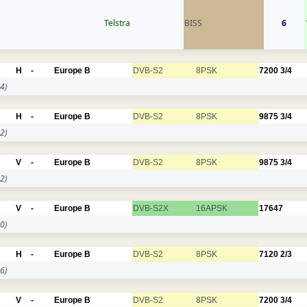
Telstra
BISS
6
H
-
Europe B
DVB-S2
8PSK
7200
3/4
4)
H
-
Europe B
DVB-S2
8PSK
9875
3/4
2)
V
-
Europe B
DVB-S2
8PSK
9875
3/4
2)
V
-
Europe B
DVB-S2X
16APSK
17647
0)
H
-
Europe B
DVB-S2
8PSK
7120
2/3
6)
V
-
Europe B
DVB-S2
8PSK
7200
3/4