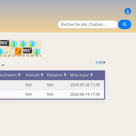
 -
4.8E
eclination
Azimuth
Elevation
Mise à jour
N/A
N/A
2026-07-26 17:39
N/A
N/A
2026-06-14 17:38