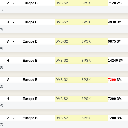
V
-
Europe B
DVB-S2
8PSK
7120
2/3
1)
H
-
Europe B
DVB-S2
8PSK
4938
3/4
9)
V
-
Europe B
DVB-S2
8PSK
9875
3/4
0)
H
-
Europe B
DVB-S2
8PSK
14240
3/4
9)
V
-
Europe B
DVB-S2
8PSK
7200
3/4
2)
H
-
Europe B
DVB-S2
8PSK
7200
3/4
4)
V
-
Europe B
DVB-S2
8PSK
7200
3/4
7)