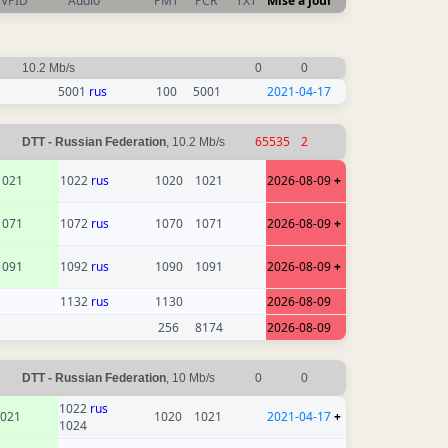
VPID
Audio
PMT
PCR
TXT
Mise à jour
10.2 Mb/s
0
0
5001
rus
100
5001
2021-04-17
65535
2
DTT - Russian Federation
, 10.2 Mb/s
1021
1022
rus
1020
1021
2026-08-09
+
1071
1072
rus
1070
1071
2026-08-09
+
1091
1092
rus
1090
1091
2026-08-09
+
1132
rus
1130
2026-08-09
256
8174
2026-08-09
DTT - Russian Federation
, 10 Mb/s
0
0
1022
rus
021
1020
1021
2021-04-17
+
1024