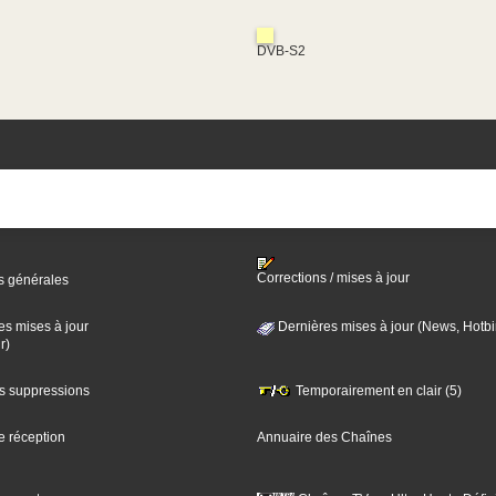
DVB-S2
Corrections / mises à jour
s générales
es mises à jour
Dernières mises à jour (News, Hotbi
r)
es suppressions
Temporairement en clair (5)
e réception
Annuaire des Chaînes