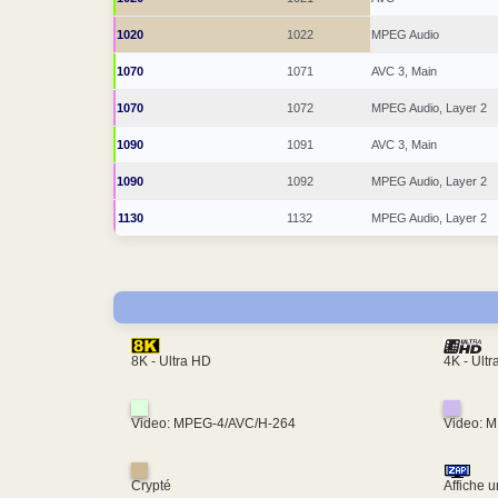
1020
1022
MPEG Audio
1070
1071
AVC 3, Main
1070
1072
MPEG Audio, Layer 2
1090
1091
AVC 3, Main
1090
1092
MPEG Audio, Layer 2
1130
1132
MPEG Audio, Layer 2
4K - Ult
8K - Ultra HD
Video: MPEG-4/AVC/H-264
Video: 
Crypté
Affiche 