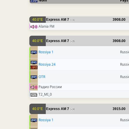
Nom
Pays
40.0°E
Express AM 7
3908.00
1
Alania FM
40.0°E
Express AM 7
3908.00
5
Rossiya 1
Russi
Rossiya 24
Russi
OTR
Russi
Радио России
T2_MI_0
40.0°E
Express AM 7
3915.00
4
Rossiya 1
Russi