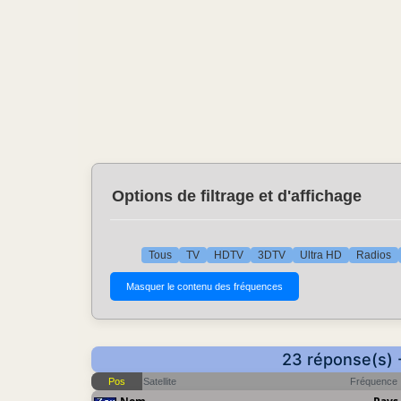
Options de filtrage et d'affichage
Tous
TV
HDTV
3DTV
Ultra HD
Radios
23 réponse(s) 
Pos
Satellite
Fréquence