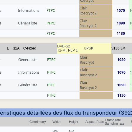
Roscrypt
Clair
e
Informations
РТРС
1070
1
Roscrypt 2
Clair
e
Généraliste
РТРС
1090
1
Roscrypt 2
РТРС
1130
DVB-S2
L
11A
C-Fixed
8PSK
5130
3/4
T2-MI, PLP 1
Clair
e
Généraliste
РТРС
1020
1
Roscrypt
Clair
e
Informations
РТРС
1070
1
Roscrypt 2
Clair
e
Généraliste
РТРС
1090
1
Roscrypt 2
РТРС
1130
éristiques détaillées des flux du transpondeur (392
Frame rate
Colorimetry
Width
Height
Aspect Ratio
Sampling rate
N/A
N/A