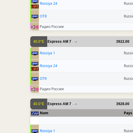
Rossiya 24
Russi
OTR
Russi
Радио России
40.0°E
Express AM 7
3922.00
4
Rossiya 1
Russi
Rossiya 24
Russi
OTR
Russi
Радио России
40.0°E
Express AM 7
3928.00
5
Nom
Pays
Rossiya 1
Russi