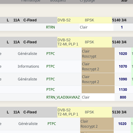
Thématique
Bouquets
Cryptage
SID
L
11A
C-Fixed
DVB-S2
8PSK
5140
3/4
RTRN
Clair
1
DVB-S2
L
11A
C-Fixed
8PSK
5140
3/4
T2-MI, PLP 1
Clair
e
Généraliste
РТРС
1020
Roscrypt
Clair
e
Informations
РТРС
1070
Roscrypt 2
Clair
e
Généraliste
РТРС
1090
Roscrypt 2
РТРС
1130
RTRN_VLADIKAVKAZ
Clair
800
DVB-S2
L
11A
C-Fixed
8PSK
5130
3/4
T2-MI, PLP 1
Clair
e
Généraliste
РТРС
1020
1
Roscrypt 2