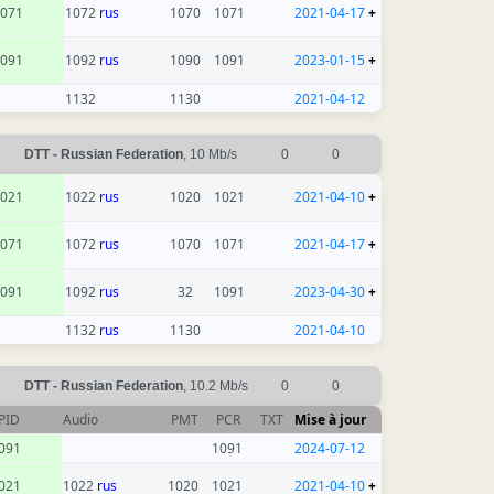
071
1072
rus
1070
1071
2021-04-17
+
091
1092
rus
1090
1091
2023-01-15
+
1132
1130
2021-04-12
DTT - Russian Federation
, 10 Mb/s
0
0
021
1022
rus
1020
1021
2021-04-10
+
071
1072
rus
1070
1071
2021-04-17
+
091
1092
rus
32
1091
2023-04-30
+
1132
rus
1130
2021-04-10
DTT - Russian Federation
, 10.2 Mb/s
0
0
PID
Audio
PMT
PCR
TXT
Mise à jour
091
1091
2024-07-12
021
1022
rus
1020
1021
2021-04-10
+