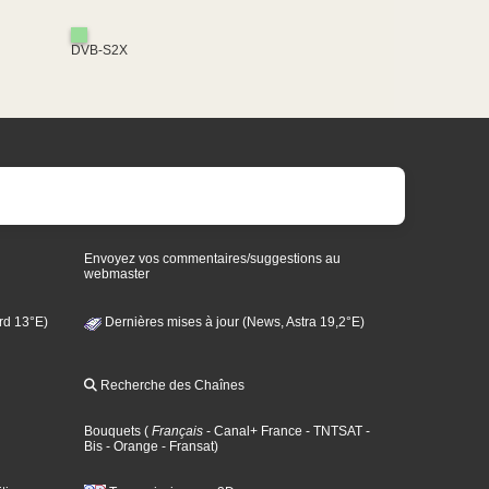
DVB-S2X
Envoyez vos commentaires/suggestions au
webmaster
rd 13°E)
Dernières mises à jour (News, Astra 19,2°E)
Recherche des Chaînes
Bouquets
(
Français
- Canal+ France
- TNTSAT
-
Bis
- Orange
- Fransat
)