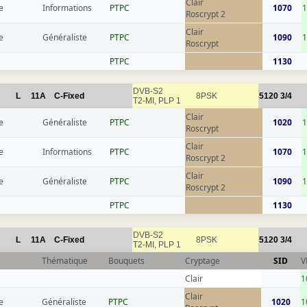
Clair
e
Informations
РТРС
1070
1
Roscrypt 2
Clair
e
Généraliste
РТРС
1090
1
Roscrypt
РТРС
1130
DVB-S2
L
11A
C-Fixed
8PSK
5120
3/4
T2-MI, PLP 1
Clair
e
Généraliste
РТРС
1020
1
Roscrypt
Clair
e
Informations
РТРС
1070
1
Roscrypt 2
Clair
e
Généraliste
РТРС
1090
1
Roscrypt 2
РТРС
1130
DVB-S2
L
11A
C-Fixed
8PSK
5120
3/4
T2-MI, PLP 1
Thématique
Bouquets
Cryptage
SID
V
Clair
1
Clair
e
Généraliste
РТРС
1020
1