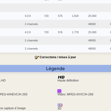
4:2:0
720
576
1.818
25.000
2 channels
48000
4:2:0
720
576
1.778
25.000
2 channels
48000
2 channels
48000
Corrections / mises à jour
Légende
ra HD
Haute définition
MPEG-H/HEVC/H-265
Video: MPEG-I/VVC/H-266
une capture d´image
3D