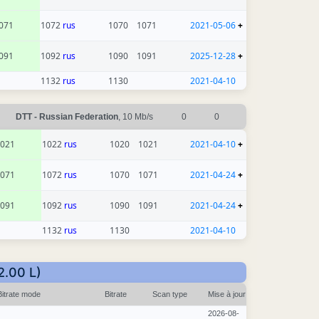
071
1072
rus
1070
1071
2021-05-06
+
091
1092
rus
1090
1091
2025-12-28
+
1132
rus
1130
2021-04-10
DTT - Russian Federation
, 10 Mb/s
0
0
021
1022
rus
1020
1021
2021-04-10
+
071
1072
rus
1070
1071
2021-04-24
+
091
1092
rus
1090
1091
2021-04-24
+
1132
rus
1130
2021-04-10
2.00 L)
Bitrate mode
Bitrate
Scan type
Mise à jour
2026-08-