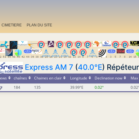
CIMETIERE
PLAN DU SITE
Express AM 7
(
40.0°E
) Répéteur
ews
chaînes
Chaines en clair
Longitude
Declination now
Max 
184
135
39.99°E
0.02°
0.02