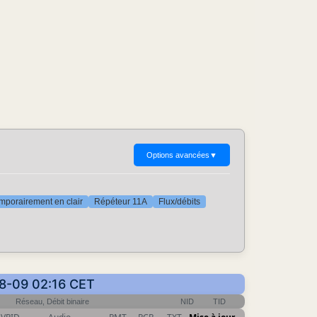
Options avancées
▼
mporairement en clair
Répéteur 11A
Flux/débits
08-09 02:16 CET
Réseau, Débit binaire
NID
TID