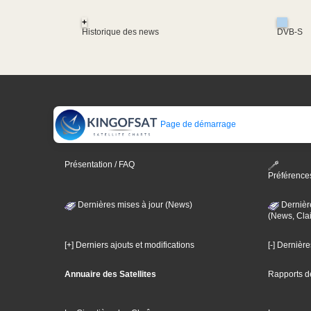
+
Historique des news
DVB-S
Page de démarrage
Présentation / FAQ
Préférence
Dernières mises à jour (News)
Dernièr
(News, Clai
[+] Derniers ajouts et modifications
[-] Dernièr
Annuaire des Satellites
Rapports d