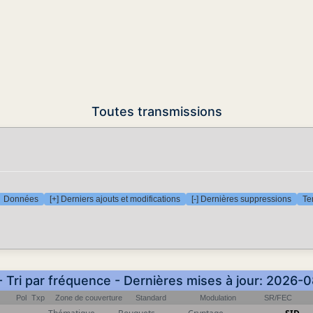
Toutes transmissions
Données
[+] Derniers ajouts et modifications
[-] Dernières suppressions
Te
- Tri par fréquence - Dernières mises à jour: 2026-
Pol
Txp
Zone de couverture
Standard
Modulation
SR/FEC