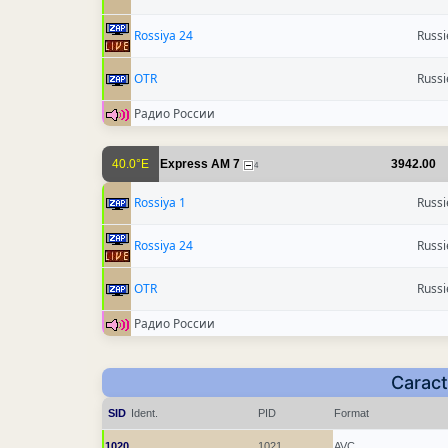
Rossiya 24
Russi
OTR
Russi
Радио России
40.0°E
Express AM 7
3942.00
4
Rossiya 1
Russi
Rossiya 24
Russi
OTR
Russi
Радио России
Caract
SID
Ident.
PID
Format
1020
1021
AVC