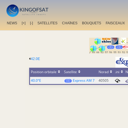
NEWS
[+]
[-]
SATELLITES
CHAîNES
BOUQUETS
FAISCEAUX
42.0E
Position orbitale
Satellite
Norad
.ini
N
40.0°E
Express AM 7
40505