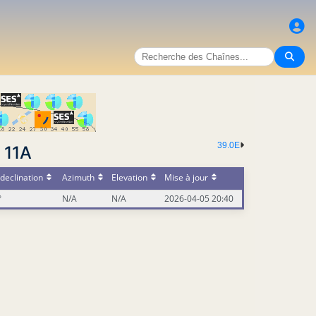
39.0E
 11A
declination
Azimuth
Elevation
Mise à jour
°
N/A
N/A
2026-04-05 20:40