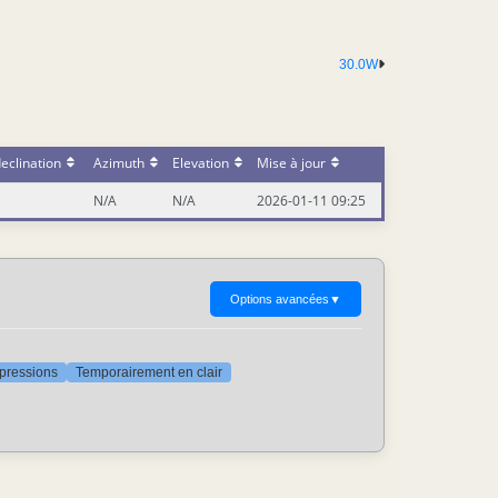
30.0W
eclination
Azimuth
Elevation
Mise à jour
N/A
N/A
2026-01-11 09:25
Options avancées
▼
ppressions
Temporairement en clair