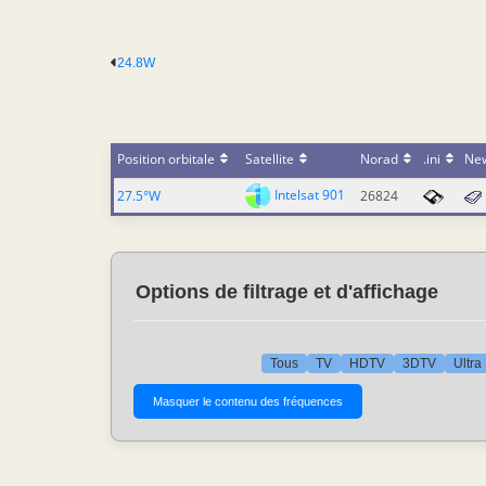
24.8W
Position orbitale
Satellite
Norad
.ini
Ne
Intelsat 901
27.5°W
26824
Options de filtrage et d'affichage
Tous
TV
HDTV
3DTV
Ultra