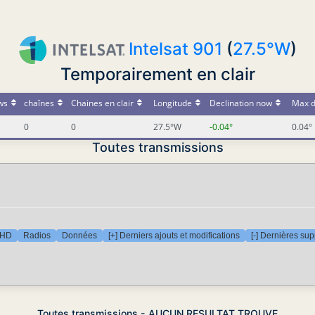
Intelsat 901
(
27.5°W
)
Temporairement en clair
ws
chaînes
Chaines en clair
Longitude
Declination now
Max d
0
0
27.5°W
-0.04°
0.04°
Toutes transmissions
 HD
Radios
Données
[+] Derniers ajouts et modifications
[-] Dernières su
Toutes transmissions - AUCUN RESULTAT TROUVE