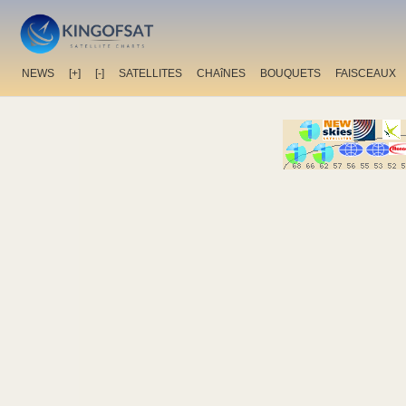
NEWS
[+]
[-]
SATELLITES
CHAîNES
BOUQUETS
FAISCEAUX