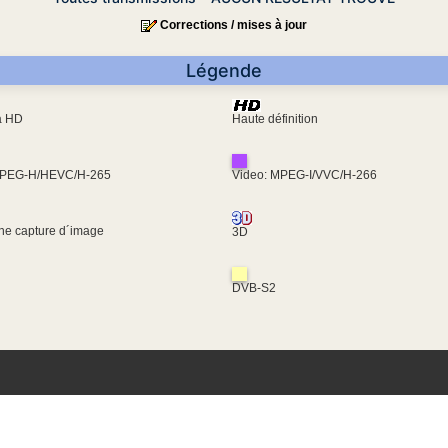
Corrections / mises à jour
Légende
ra HD
Haute définition
MPEG-H/HEVC/H-265
Video: MPEG-I/VVC/H-266
une capture d´image
3D
DVB-S2