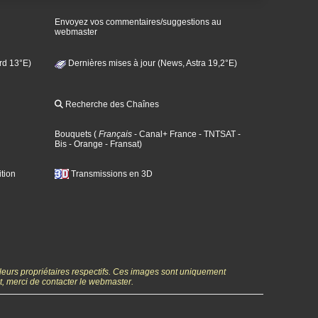
Envoyez vos commentaires/suggestions au
webmaster
rd 13°E)
Dernières mises à jour (News, Astra 19,2°E)
Recherche des Chaînes
Bouquets
(
Français
- Canal+ France
- TNTSAT
-
Bis
- Orange
- Fransat
)
tion
Transmissions en 3D
 leurs propriétaires respectifs. Ces images sont uniquement
ht, merci de contacter le webmaster.