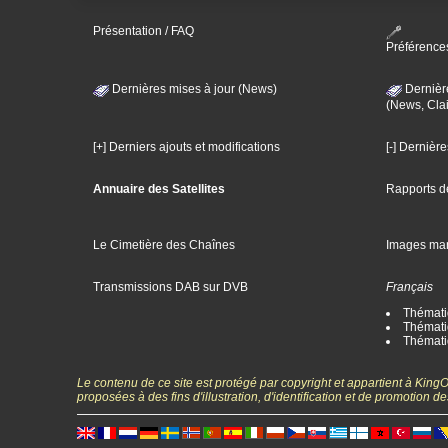
Présentation / FAQ
Préférence
Dernières mises à jour (News)
Dernièr
(News, Clai
[+] Derniers ajouts et modifications
[-] Dernièr
Annuaire des Satellites
Rapports d
Le Cimetière des Chaînes
Images ma
Transmissions DAB sur DVB
Français
Thématiq
Thématiq
Thémati
Le contenu de ce site est protégé par copyright et appartient à Kin
proposées à des fins d'illustration, d'identification et de promotion