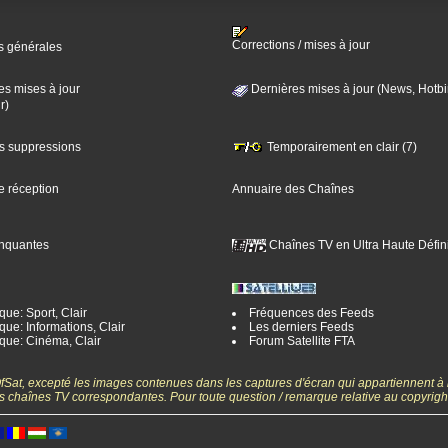
Corrections / mises à jour
s générales
es mises à jour
Dernières mises à jour (News, Hotbi
r)
es suppressions
Temporairement en clair (7)
e réception
Annuaire des Chaînes
nquantes
Chaînes TV en Ultra Haute Défini
ue: Sport, Clair
Fréquences des Feeds
ue: Informations, Clair
Les derniers Feeds
que: Cinéma, Clair
Forum Satellite FTA
gOfSat, excepté les images contenues dans les captures d'écran qui appartiennent à
 des chaînes TV correspondantes. Pour toute question / remarque relative au copyrig