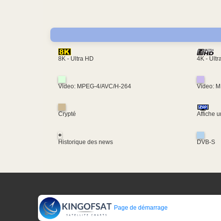
4K - Ult
8K - Ultra HD
Video: MPEG-4/AVC/H-264
Video: 
Crypté
Affiche 
+
Historique des news
DVB-S
Page de démarrage