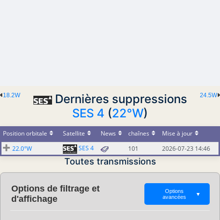
18.2W
Dernières suppressions
24.5W
SES 4
(
22°W
)
Position orbitale
Satellite
News
chaînes
Mise à jour
SES 4
22.0°W
101
2026-07-23 14:46
Toutes transmissions
Options de filtrage et
Options
▼
d'affichage
avancées