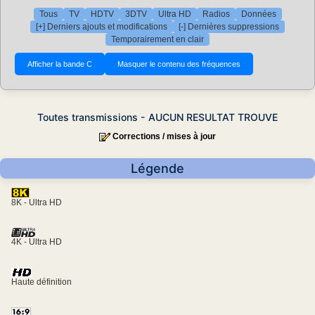
Tous
TV
HDTV
3DTV
Ultra HD
Radios
Données
[+] Derniers ajouts et modifications
[-] Dernières suppressions
Temporairement en clair
Toutes transmissions - AUCUN RESULTAT TROUVE
Corrections / mises à jour
Légende
8K - Ultra HD
4K - Ultra HD
Haute définition