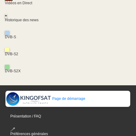
Vidéos en Direct
+
Historique des news
DVB-S
DVB-S2
DVB-S2X
Page de démarrage
Présentation / FAQ
Préférences générales