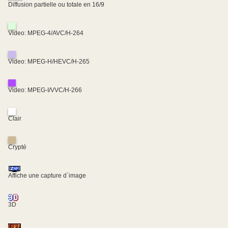
Diffusion partielle ou totale en 16/9
Video: MPEG-4/AVC/H-264
Video: MPEG-H/HEVC/H-265
Video: MPEG-I/VVC/H-266
Clair
Crypté
Affiche une capture d´image
3D