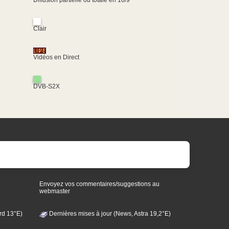
Clair
Vidéos en Direct
DVB-S2X
Envoyez vos commentaires/suggestions au
webmaster
rd 13°E)
Dernières mises à jour (News, Astra 19,2°E)