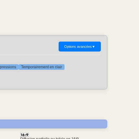
Options avancées
▼
ppressions
Temporairement en clair
Diffusion partielle ou totale en 16/9