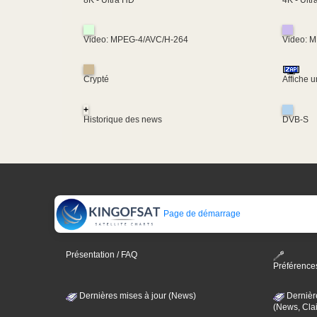
8K - Ultra HD
Video: MPEG-4/AVC/H-264
Video: 
Crypté
Affiche 
+
Historique des news
DVB-S
Page de démarrage
Présentation / FAQ
Préférence
Dernières mises à jour (News)
Dernièr
(News, Clai