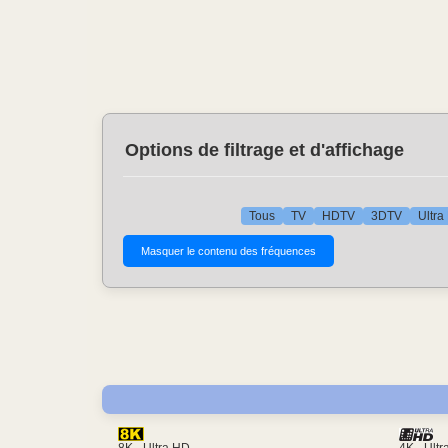
Options de filtrage et d'affichage
Tous
TV
HDTV
3DTV
Ultra
4K - Ult