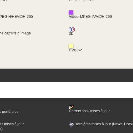
MPEG-H/HEVC/H-265
Video: MPEG-I/VVC/H-266
une capture d´image
3D
DVB-S2
Corrections / mises à jour
s générales
es mises à jour
Dernières mises à jour (News, Hotbi
r)