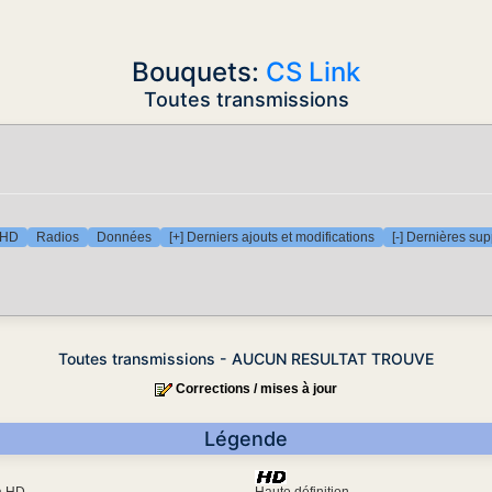
Bouquets:
CS Link
Toutes transmissions
 HD
Radios
Données
[+] Derniers ajouts et modifications
[-] Dernières su
Toutes transmissions - AUCUN RESULTAT TROUVE
Corrections / mises à jour
Légende
ra HD
Haute définition