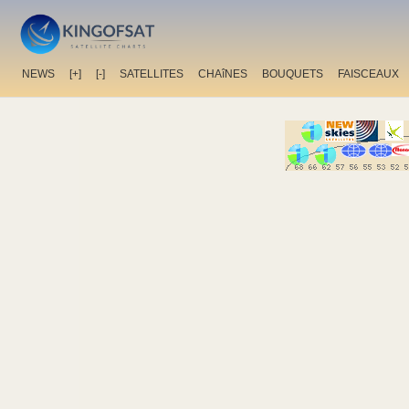
NEWS
[+]
[-]
SATELLITES
CHAîNES
BOUQUETS
FAISCEAUX