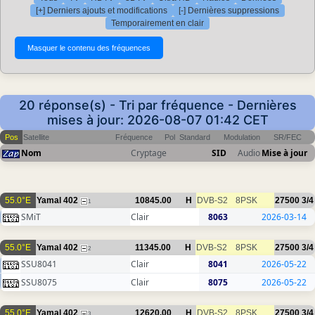
[+] Derniers ajouts et modifications
[-] Dernières suppressions
Temporairement en clair
20 réponse(s) - Tri par fréquence - Dernières
mises à jour: 2026-08-07 01:42 CET
Pos
Satellite
Fréquence
Pol
Standard
Modulation
SR/FEC
Nom
Cryptage
SID
Audio
Mise à jour
55.0°E
Yamal 402
10845.00
H
DVB-S2
8PSK
27500
3/4
1
SMiT
Clair
8063
2026-03-14
55.0°E
Yamal 402
11345.00
H
DVB-S2
8PSK
27500
3/4
2
SSU8041
Clair
8041
2026-05-22
SSU8075
Clair
8075
2026-05-22
55.0°E
Yamal 402
12620.00
H
DVB-S2
8PSK
27500
3/4
3