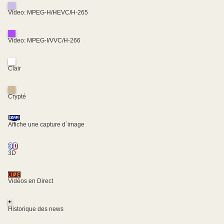
Video: MPEG-H/HEVC/H-265
Video: MPEG-I/VVC/H-266
Clair
Crypté
Affiche une capture d´image
3D
Vidéos en Direct
+
Historique des news