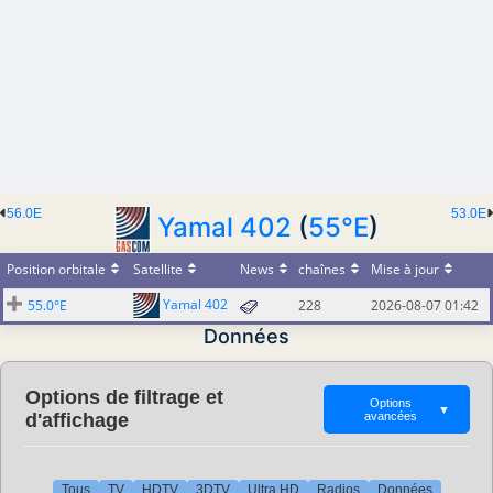
56.0E
53.0E
Yamal 402
(
55°E
)
Position orbitale
Satellite
News
chaînes
Mise à jour
Yamal 402
55.0°E
228
2026-08-07 01:42
Données
Options de filtrage et
Options
▼
d'affichage
avancées
Tous
TV
HDTV
3DTV
Ultra HD
Radios
Données