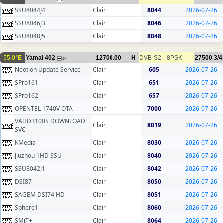
SSU8044J4
Clair
8044
2026-07-26
SSU8046J3
Clair
8046
2026-07-26
SSU8048J5
Clair
8048
2026-07-26
55.0°E
Yamal 402
12700.00
H
DVB-S2
8PSK
27500
3/4
14
Neotion Update Service
Clair
605
2026-07-26
SPro161
Clair
651
2026-07-26
SPro162
Clair
657
2026-07-26
OPENTEL 1740V OTA
Clair
7000
2026-07-26
VAHD3100S DOWNLOAD
Clair
8019
2026-07-26
SVC
KMedia
Clair
8030
2026-07-26
Jiuzhou 1HD SSU
Clair
8040
2026-07-26
SSU8042J1
Clair
8042
2026-07-26
DSI87
Clair
8050
2026-07-26
SAGEM DSI74 HD
Clair
8051
2026-07-26
Sphere1
Clair
8060
2026-07-26
SMiT+
Clair
8064
2026-07-26