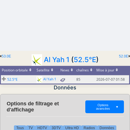
53.0E
52.0E
Al Yah 1
(
52.5°E
)
Position orbitale
Satellite
News
chaînes
Mise à jour
Al Yah 1
52.5°E
85
2026-07-07 01:58
Données
Options de filtrage et
Options
▼
d'affichage
avancées
Tous
TV
HDTV
3DTV
Ultra HD
Radios
Données