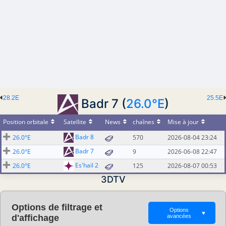
28.2E
25.5E
Badr 7 (
26.0°E
)
Position orbitale
Satellite
News
chaînes
Mise à jour
Badr 8
26.0°E
570
2026-08-04 23:24
Badr 7
26.0°E
9
2026-06-08 22:47
Es'hail 2
26.0°E
125
2026-08-07 00:53
3DTV
Options de filtrage et
Options
▼
d'affichage
avancées