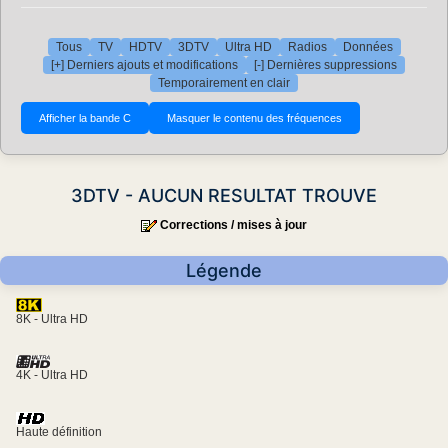
Tous
TV
HDTV
3DTV
Ultra HD
Radios
Données
[+] Derniers ajouts et modifications
[-] Dernières suppressions
Temporairement en clair
3DTV - AUCUN RESULTAT TROUVE
Corrections / mises à jour
Légende
8K - Ultra HD
4K - Ultra HD
Haute définition