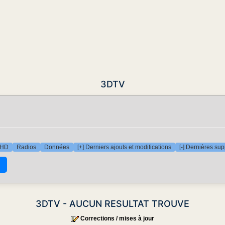
3DTV
 HD
Radios
Données
[+] Derniers ajouts et modifications
[-] Dernières su
3DTV - AUCUN RESULTAT TROUVE
Corrections / mises à jour