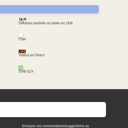
Diffusion partielle ou totale en 16/9
Clair
Vidéos en Direct
DVB-S2X
Envoyez vos commentaires/suggestions au