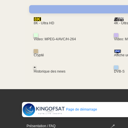
4K - Ult
8K - Ultra HD
Video: MPEG-4/AVC/H-264
Video: 
Crypté
Affiche 
+
Historique des news
DVB-S
Page de démarrage
Présentation / FAQ