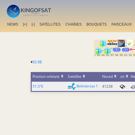
NEWS
[+]
[-]
SATELLITES
CHAîNES
BOUQUETS
FAISCEAUX
52.0E
Position orbitale
Satellite
Norad
.ini
N
Belintersat 1
51.5°E
41238