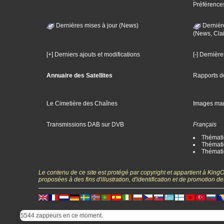
Préférence
Dernières mises à jour (News)
Dernièr
(News, Clai
[+] Derniers ajouts et modifications
[-] Dernièr
Annuaire des Satellites
Rapports d
Le Cimetière des Chaînes
Images ma
Transmissions DAB sur DVB
Français
Thématiq
Thématiq
Thémati
Le contenu de ce site est protégé par copyright et appartient à Kin
proposées à des fins d'illustration, d'identification et de promotion
5544 zappeurs en ce moment.