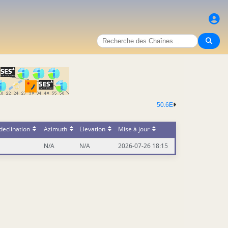
50.6E
declination
Azimuth
Elevation
Mise à jour
N/A
N/A
2026-07-26 18:15