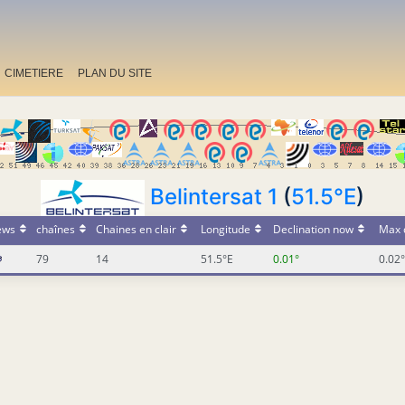
CIMETIERE
PLAN DU SITE
Belintersat 1
(
51.5°E
)
ews
chaînes
Chaines en clair
Longitude
Declination now
Max 
79
14
51.5°E
0.01°
0.02°