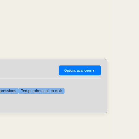
Options avancées
▼
ppressions
Temporairement en clair