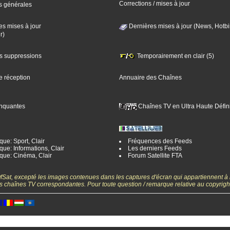
Corrections / mises à jour
s générales
es mises à jour
Dernières mises à jour (News, Hotbi
r)
es suppressions
Temporairement en clair (5)
e réception
Annuaire des Chaînes
nquantes
Chaînes TV en Ultra Haute Défini
ue: Sport, Clair
Fréquences des Feeds
ue: Informations, Clair
Les derniers Feeds
que: Cinéma, Clair
Forum Satellite FTA
gOfSat, excepté les images contenues dans les captures d'écran qui appartiennent à
 des chaînes TV correspondantes. Pour toute question / remarque relative au copyrig