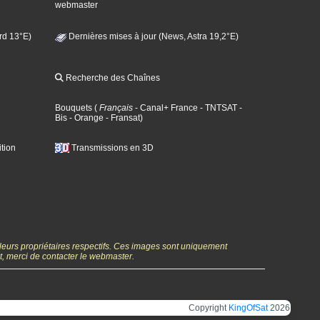
webmaster
rd 13°E)
Dernières mises à jour (News, Astra 19,2°E)
Recherche des Chaînes
Bouquets
(
Français
- Canal+ France
- TNTSAT
-
Bis
- Orange
- Fransat
)
tion
Transmissions en 3D
 leurs propriétaires respectifs. Ces images sont uniquement
ht, merci de contacter le webmaster.
Copyright
KingOfSat
2026