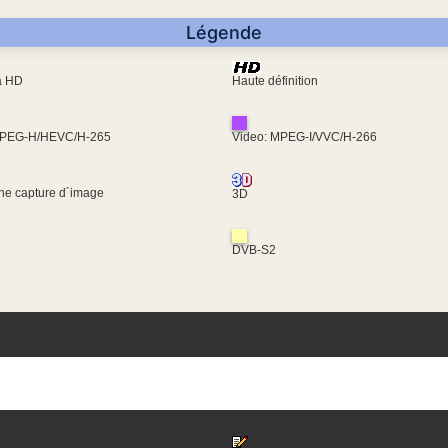
Légende
ra HD
Haute définition
MPEG-H/HEVC/H-265
Video: MPEG-I/VVC/H-266
une capture d´image
3D
DVB-S2