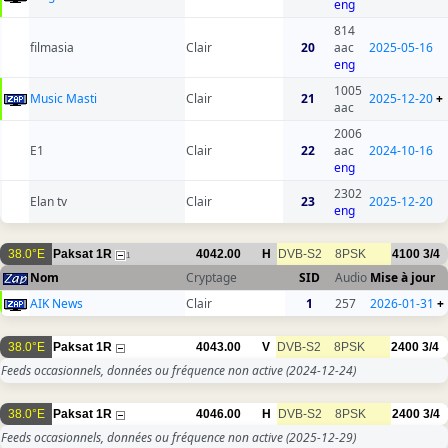
eng
814
filmasia
Clair
20
aac
2025-05-16
eng
1005
Music Masti
Clair
21
2025-12-20
+
aac
2006
E1
Clair
22
aac
2024-10-16
eng
2302
Elan tv
Clair
23
2025-12-20
eng
38.0°E
Paksat 1R
4042.00
H
DVB-S2
8PSK
4100
3/4
1
Nom
Cryptage
SID
Audio
Mise à jour
AIK News
Clair
1
257
2026-01-31
+
38.0°E
Paksat 1R
4043.00
V
DVB-S2
8PSK
2400
3/4
Feeds occasionnels, données ou fréquence non active
(2024-12-24)
38.0°E
Paksat 1R
4046.00
H
DVB-S2
8PSK
2400
3/4
Feeds occasionnels, données ou fréquence non active
(2025-12-29)