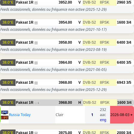
38.0°E
Paksat 1R
3952.00
V
DVB-S2
8PSK
2960
3/5
Feeds occasionnels, données ou fréquence non active
(2025-12-29)
38.0°E
Paksat 1R
3954.00
V
DVB-S2
8PSK
1600
3/4
Feeds occasionnels, données ou fréquence non active
(2021-10-17)
38.0°E
Paksat 1R
3958.00
V
DVB-S2
8PSK
6400
3/4
Feeds occasionnels, données ou fréquence non active
(2023-08-19)
38.0°E
Paksat 1R
3964.00
V
DVB-S2
8PSK
6400
3/5
Feeds occasionnels, données ou fréquence non active
(2021-06-05)
38.0°E
Paksat 1R
3968.00
V
DVB-S2
8PSK
6943
3/5
Feeds occasionnels, données ou fréquence non active
(2025-12-29)
38.0°E
Paksat 1R
3968.00
H
DVB-S2
8PSK
1600
3/4
1
232
Russia Today
Clair
1
aac
2026-08-03
+
eng
38.0°E
Paksat 1R
3975.00
V
DVB-S2
8PSK
2000
3/4