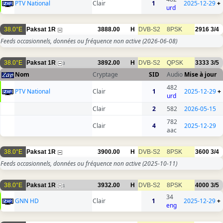
PTV National
Clair
1
2025-12-29
+
urd
38.0°E
Paksat 1R
3888.00
H
DVB-S2
8PSK
2916
3/4
Feeds occasionnels, données ou fréquence non active
(2026-06-08)
38.0°E
Paksat 1R
3892.00
H
DVB-S2
QPSK
3333
3/5
3
Nom
Cryptage
SID
Audio
Mise à jour
482
PTV National
Clair
1
2025-12-29
+
urd
Clair
2
582
2026-05-15
782
Clair
4
2025-12-29
aac
38.0°E
Paksat 1R
3900.00
H
DVB-S2
8PSK
3600
3/4
Feeds occasionnels, données ou fréquence non active
(2025-10-11)
38.0°E
Paksat 1R
3932.00
H
DVB-S2
8PSK
4000
3/5
1
34
GNN HD
Clair
1
2025-12-29
+
eng