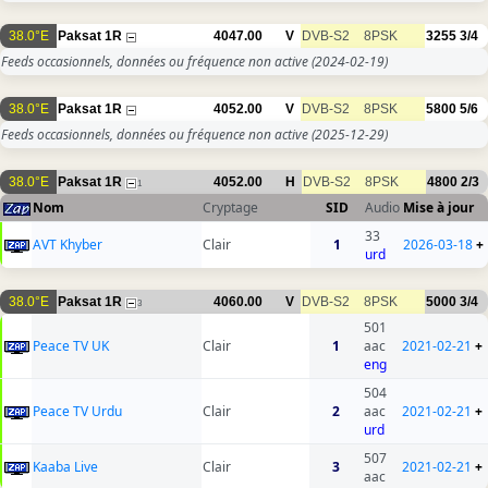
38.0°E
Paksat 1R
4047.00
V
DVB-S2
8PSK
3255
3/4
Feeds occasionnels, données ou fréquence non active
(2024-02-19)
38.0°E
Paksat 1R
4052.00
V
DVB-S2
8PSK
5800
5/6
Feeds occasionnels, données ou fréquence non active
(2025-12-29)
38.0°E
Paksat 1R
4052.00
H
DVB-S2
8PSK
4800
2/3
1
Nom
Cryptage
SID
Audio
Mise à jour
33
AVT Khyber
Clair
1
2026-03-18
+
urd
38.0°E
Paksat 1R
4060.00
V
DVB-S2
8PSK
5000
3/4
3
501
Peace TV UK
Clair
1
aac
2021-02-21
+
eng
504
Peace TV Urdu
Clair
2
aac
2021-02-21
+
urd
507
Kaaba Live
Clair
3
2021-02-21
+
aac