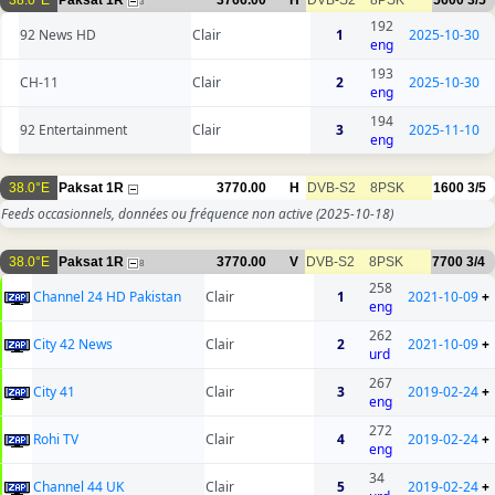
38.0°E
Paksat 1R
3766.00
H
DVB-S2
8PSK
5600
3/5
3
192
92 News HD
Clair
1
2025-10-30
eng
193
CH-11
Clair
2
2025-10-30
eng
194
92 Entertainment
Clair
3
2025-11-10
eng
38.0°E
Paksat 1R
3770.00
H
DVB-S2
8PSK
1600
3/5
Feeds occasionnels, données ou fréquence non active
(2025-10-18)
38.0°E
Paksat 1R
3770.00
V
DVB-S2
8PSK
7700
3/4
8
258
Channel 24 HD Pakistan
Clair
1
2021-10-09
+
eng
262
City 42 News
Clair
2
2021-10-09
+
urd
267
City 41
Clair
3
2019-02-24
+
eng
272
Rohi TV
Clair
4
2019-02-24
+
eng
34
Channel 44 UK
Clair
5
2019-02-24
+