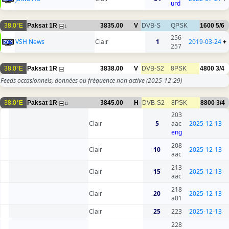
urd
38.0°E
Paksat 1R
3835.00
V
DVB-S
QPSK
1600
5/6
1
256
VSH News
Clair
1
2019-03-24
+
257
38.0°E
Paksat 1R
3838.00
V
DVB-S2
8PSK
4800
3/4
Feeds occasionnels, données ou fréquence non active
(2025-12-29)
38.0°E
Paksat 1R
3845.00
H
DVB-S2
8PSK
8800
3/4
11
203
Clair
5
aac
2025-12-13
eng
208
Clair
10
2025-12-13
aac
213
Clair
15
2025-12-13
aac
218
Clair
20
2025-12-13
a01
Clair
25
223
2025-12-13
228