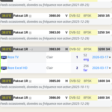
Feeds occasionnels, données ou fréquence non active
(2021-09-25)
38.0°E
Paksat 1R
3980.00
V
DVB-S2
8PSK
3650
3/5
Feeds occasionnels, données ou fréquence non active
(2025-12-29)
38.0°E
Paksat 1R
3983.00
V
DVB-S2
8PSK
3250
3/4
Feeds occasionnels, données ou fréquence non active
(2025-12-29)
38.0°E
Paksat 1R
3983.00
H
DVB-S2
8PSK
3200
3/4
2
52
Roze TV
Clair
1
2026-03-17
+
eng
256
Roze Excel HD
Clair
2
2026-03-17
+
far
38.0°E
Paksat 1R
3985.00
H
DVB-S2
8PSK
1600
3/4
Feeds occasionnels, données ou fréquence non active
(2025-10-11)
38.0°E
Paksat 1R
3986.00
V
DVB-S2
8PSK
1600
3/4
Feeds occasionnels, données ou fréquence non active
(2025-12-29)