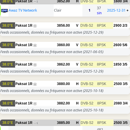
38.0°E
Paksat 1R
3852.00
H
DVB-S2
8PSK
1600
3/4
1
37
Awaz TV Network
Clair
1
2025-12-31
+
sin
38.0°E
Paksat 1R
3856.00
V
DVB-S2
8PSK
2900
2/3
Feeds occasionnels, données ou fréquence non active
(2025-12-29)
38.0°E
Paksat 1R
3860.00
V
DVB-S2
8PSK
2600
5/6
Feeds occasionnels, données ou fréquence non active
(2021-06-05)
38.0°E
Paksat 1R
3862.00
V
DVB-S2
8PSK
1850
3/5
Feeds occasionnels, données ou fréquence non active
(2025-12-29)
38.0°E
Paksat 1R
3880.00
H
DVB-S2
8PSK
2500
3/5
Feeds occasionnels, données ou fréquence non active
(2025-10-18)
38.0°E
Paksat 1R
3882.00
H
DVB-S2
8PSK
2080
3/4
Feeds occasionnels, données ou fréquence non active
(2025-10-18)
38.0°E
Paksat 1R
3885.00
H
DVB-S2
8PSK
2500
3/5
1
482