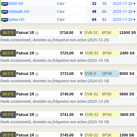
8XM HD
Clair
32
50
2025-11-28
+
Abbtakk HD
Clair
48
66
2025-11-28
+
Jalwa HD
Clair
64
82
2025-11-28
+
38.0°E
Paksat 1R
3718.00
V
DVB-S2
8PSK
12000
3/5
Feeds occasionnels, données ou fréquence non active
(2025-12-29)
38.0°E
Paksat 1R
3725.00
H
DVB-S2
8PSK
2400
3/4
Feeds occasionnels, données ou fréquence non active
(2025-10-18)
38.0°E
Paksat 1R
3733.00
V
DVB-S
QPSK
8000
3/4
Feeds occasionnels, données ou fréquence non active
(2024-02-18)
38.0°E
Paksat 1R
3740.00
V
DVB-S2
8PSK
5600
3/5
Feeds occasionnels, données ou fréquence non active
(2025-12-29)
38.0°E
Paksat 1R
3741.00
H
DVB-S2
8PSK
3600
3/5
Feeds occasionnels, données ou fréquence non active
(2025-10-18)
38.0°E
Paksat 1R
3745.00
V
DVB-S2
8PSK
1500
5/6