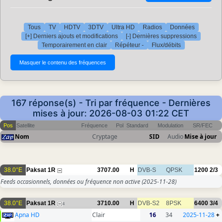
Tous
TV
HDTV
3DTV
Ultra HD
Radios
Données
[+] Derniers ajouts et modifications
[-] Dernières suppressions
Temporairement en clair
Répéteur -
Flux/débits
167 réponse(s) - Tri par fréquence - Dernières
mises à jour: 2026-08-03 01:22 CET
Pos
Satellite
Fréquence
Pol
Standard
Modulation
SR/FEC
Nom
Cryptage
SID
Audio
Mise à jour
38.0°E
Paksat 1R
3707.00
H
DVB-S
QPSK
1200
2/3
Feeds occasionnels, données ou fréquence non active
(2025-11-28)
38.0°E
Paksat 1R
3710.00
H
DVB-S2
8PSK
6400
3/4
4
Apna HD
Clair
16
34
2025-11-28
+