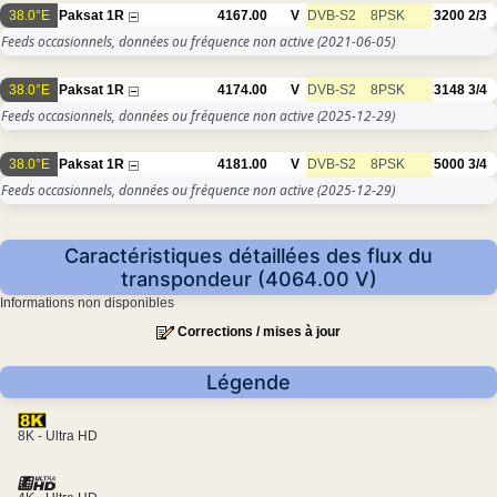
38.0°E
Paksat 1R
4167.00
V
DVB-S2
8PSK
3200
2/3
Feeds occasionnels, données ou fréquence non active
(2021-06-05)
38.0°E
Paksat 1R
4174.00
V
DVB-S2
8PSK
3148
3/4
Feeds occasionnels, données ou fréquence non active
(2025-12-29)
38.0°E
Paksat 1R
4181.00
V
DVB-S2
8PSK
5000
3/4
Feeds occasionnels, données ou fréquence non active
(2025-12-29)
Caractéristiques détaillées des flux du
transpondeur (4064.00 V)
Informations non disponibles
Corrections / mises à jour
Légende
8K - Ultra HD