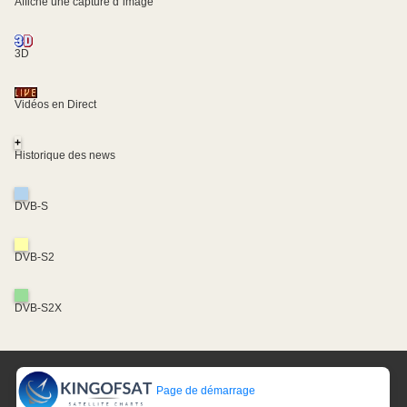
Affiche une capture d´image
3D
Vidéos en Direct
+
Historique des news
DVB-S
DVB-S2
DVB-S2X
Page de démarrage