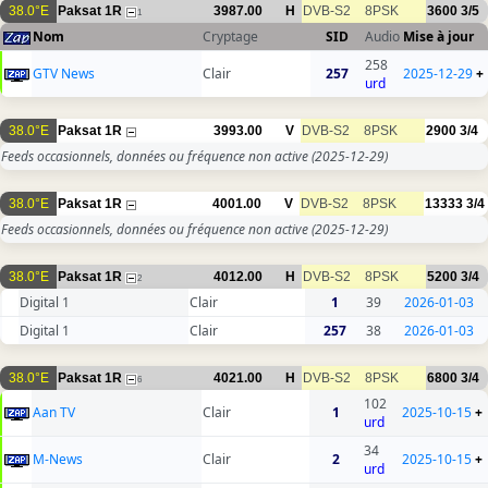
38.0°E
Paksat 1R
3987.00
H
DVB-S2
8PSK
3600
3/5
1
Nom
Cryptage
SID
Audio
Mise à jour
258
GTV News
Clair
257
2025-12-29
+
urd
38.0°E
Paksat 1R
3993.00
V
DVB-S2
8PSK
2900
3/4
Feeds occasionnels, données ou fréquence non active
(2025-12-29)
38.0°E
Paksat 1R
4001.00
V
DVB-S2
8PSK
13333
3/4
Feeds occasionnels, données ou fréquence non active
(2025-12-29)
38.0°E
Paksat 1R
4012.00
H
DVB-S2
8PSK
5200
3/4
2
Digital 1
Clair
1
39
2026-01-03
Digital 1
Clair
257
38
2026-01-03
38.0°E
Paksat 1R
4021.00
H
DVB-S2
8PSK
6800
3/4
6
102
Aan TV
Clair
1
2025-10-15
+
urd
34
M-News
Clair
2
2025-10-15
+
urd