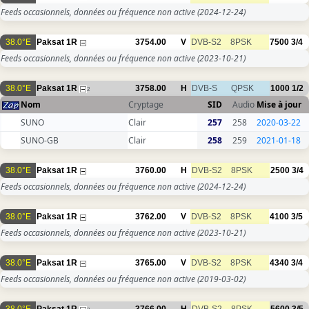
Feeds occasionnels, données ou fréquence non active
(2024-12-24)
38.0°E
Paksat 1R
3754.00
V
DVB-S2
8PSK
7500
3/4
Feeds occasionnels, données ou fréquence non active
(2023-10-21)
38.0°E
Paksat 1R
3758.00
H
DVB-S
QPSK
1000
1/2
2
Nom
Cryptage
SID
Audio
Mise à jour
SUNO
Clair
257
258
2020-03-22
SUNO-GB
Clair
258
259
2021-01-18
38.0°E
Paksat 1R
3760.00
H
DVB-S2
8PSK
2500
3/4
Feeds occasionnels, données ou fréquence non active
(2024-12-24)
38.0°E
Paksat 1R
3762.00
V
DVB-S2
8PSK
4100
3/5
Feeds occasionnels, données ou fréquence non active
(2023-10-21)
38.0°E
Paksat 1R
3765.00
V
DVB-S2
8PSK
4340
3/4
Feeds occasionnels, données ou fréquence non active
(2019-03-02)