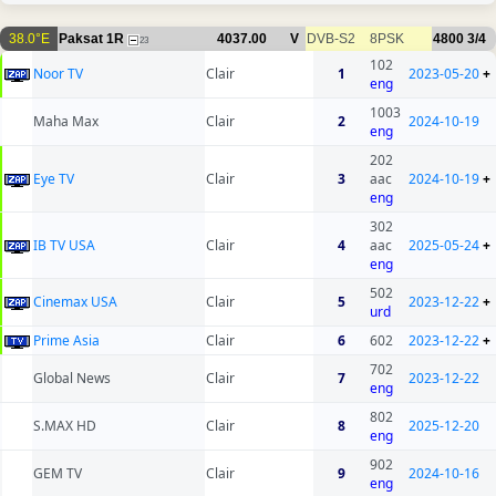
38.0°E
Paksat 1R
4037.00
V
DVB-S2
8PSK
4800
3/4
23
102
Noor TV
Clair
1
2023-05-20
+
eng
1003
Maha Max
Clair
2
2024-10-19
eng
202
Eye TV
Clair
3
aac
2024-10-19
+
eng
302
IB TV USA
Clair
4
aac
2025-05-24
+
eng
502
Cinemax USA
Clair
5
2023-12-22
+
urd
Prime Asia
Clair
6
602
2023-12-22
+
702
Global News
Clair
7
2023-12-22
eng
802
S.MAX HD
Clair
8
2025-12-20
eng
902
GEM TV
Clair
9
2024-10-16
eng