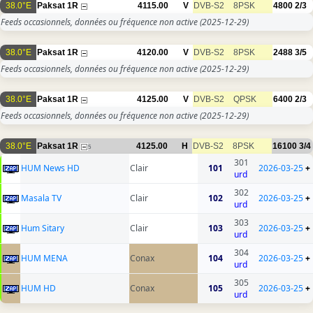
38.0°E
Paksat 1R
4115.00
V
DVB-S2
8PSK
4800
2/3
Feeds occasionnels, données ou fréquence non active
(2025-12-29)
38.0°E
Paksat 1R
4120.00
V
DVB-S2
8PSK
2488
3/5
Feeds occasionnels, données ou fréquence non active
(2025-12-29)
38.0°E
Paksat 1R
4125.00
V
DVB-S2
QPSK
6400
2/3
Feeds occasionnels, données ou fréquence non active
(2025-12-29)
38.0°E
Paksat 1R
4125.00
H
DVB-S2
8PSK
16100
3/4
5
301
HUM News HD
Clair
101
2026-03-25
+
urd
302
Masala TV
Clair
102
2026-03-25
+
urd
303
Hum Sitary
Clair
103
2026-03-25
+
urd
304
HUM MENA
Conax
104
2026-03-25
+
urd
305
HUM HD
Conax
105
2026-03-25
+
urd