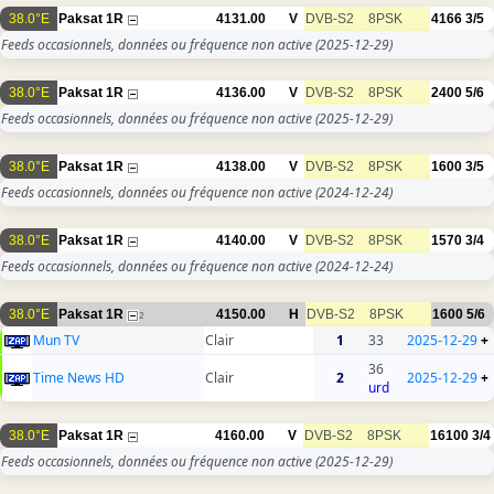
38.0°E
Paksat 1R
4131.00
V
DVB-S2
8PSK
4166
3/5
Feeds occasionnels, données ou fréquence non active
(2025-12-29)
38.0°E
Paksat 1R
4136.00
V
DVB-S2
8PSK
2400
5/6
Feeds occasionnels, données ou fréquence non active
(2025-12-29)
38.0°E
Paksat 1R
4138.00
V
DVB-S2
8PSK
1600
3/5
Feeds occasionnels, données ou fréquence non active
(2024-12-24)
38.0°E
Paksat 1R
4140.00
V
DVB-S2
8PSK
1570
3/4
Feeds occasionnels, données ou fréquence non active
(2024-12-24)
38.0°E
Paksat 1R
4150.00
H
DVB-S2
8PSK
1600
5/6
2
Mun TV
Clair
1
33
2025-12-29
+
36
Time News HD
Clair
2
2025-12-29
+
urd
38.0°E
Paksat 1R
4160.00
V
DVB-S2
8PSK
16100
3/4
Feeds occasionnels, données ou fréquence non active
(2025-12-29)