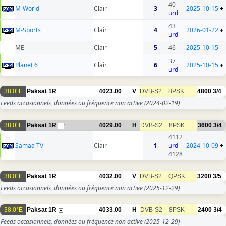
40
M-World
Clair
3
2025-10-15
+
urd
43
M-Sports
Clair
4
2026-01-22
+
urd
ME
Clair
5
46
2025-10-15
37
Planet 6
Clair
6
2025-10-15
+
urd
38.0°E
Paksat 1R
4023.00
V
DVB-S2
8PSK
4800
3/4
Feeds occasionnels, données ou fréquence non active
(2024-02-19)
38.0°E
Paksat 1R
4029.00
H
DVB-S2
8PSK
3600
3/4
1
4112
Samaa TV
Clair
1
urd
2024-10-09
+
4128
38.0°E
Paksat 1R
4032.00
V
DVB-S2
QPSK
3200
3/5
Feeds occasionnels, données ou fréquence non active
(2025-12-29)
38.0°E
Paksat 1R
4033.00
H
DVB-S2
8PSK
2400
3/4
Feeds occasionnels, données ou fréquence non active
(2025-12-29)