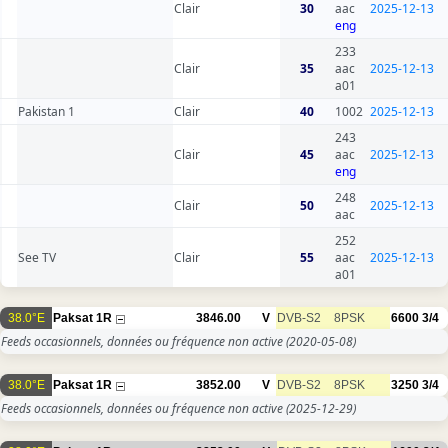
Clair
30
aac
2025-12-13
eng
233
Clair
35
aac
2025-12-13
a01
Pakistan 1
Clair
40
1002
2025-12-13
243
Clair
45
aac
2025-12-13
eng
248
Clair
50
2025-12-13
aac
252
See TV
Clair
55
aac
2025-12-13
a01
38.0°E
Paksat 1R
3846.00
V
DVB-S2
8PSK
6600
3/4
Feeds occasionnels, données ou fréquence non active
(2020-05-08)
38.0°E
Paksat 1R
3852.00
V
DVB-S2
8PSK
3250
3/4
Feeds occasionnels, données ou fréquence non active
(2025-12-29)