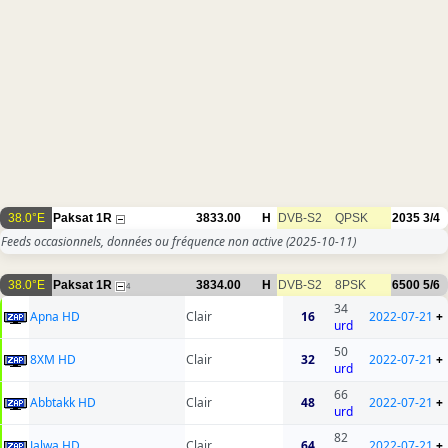
38.0°E
Paksat 1R
3833.00
H
DVB-S2
QPSK
2035
3/4
Feeds occasionnels, données ou fréquence non active
(2025-10-11)
38.0°E
Paksat 1R
3834.00
H
DVB-S2
8PSK
6500
5/6
4
34
Apna HD
Clair
16
2022-07-21
+
urd
50
8XM HD
Clair
32
2022-07-21
+
urd
66
Abbtakk HD
Clair
48
2022-07-21
+
urd
82
Jalwa HD
Clair
64
2022-07-21
+