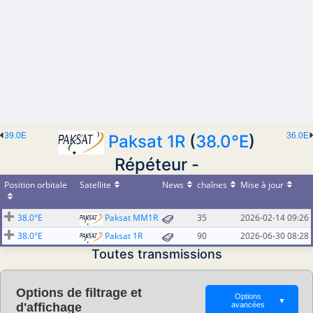
39.0E
36.0E
Paksat 1R
(
38.0°E
)
Répéteur -
Position orbitale
Satellite
News
chaînes
Mise à jour
38.0°E
Paksat MM1R
35
2026-02-14 09:26
38.0°E
Paksat 1R
90
2026-06-30 08:28
Toutes transmissions
Options de filtrage et
Options
▼
d'affichage
avancées