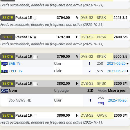
Feeds occasionnels, données ou fréquence non active
(2023-10-21)
38.0°E
Paksat 1R
3794.00
V
DVB-S2
8PSK
4443
3/4
Feeds occasionnels, données ou fréquence non active
(2023-10-21)
38.0°E
Paksat 1R
3797.00
H
DVB-S2
8PSK
2400
5/6
Feeds occasionnels, données ou fréquence non active
(2025-10-11)
38.0°E
Paksat 1R
3799.00
V
DVB-S2
8PSK
5500
3/5
2
SAB TV
Clair
1
258
2021-06-20
+
CPEC TV
Clair
2
515
2021-06-20
+
38.0°E
Paksat 1R
3802.00
H
DVB-S2
8PSK
3200
3/4
1
Nom
Cryptage
SID
Audio
Mise à jour
256
365 NEWS HD
Clair
1
2025-10-26
eng
38.0°E
Paksat 1R
3806.00
H
DVB-S2
QPSK
2000
3/4
Feeds occasionnels, données ou fréquence non active
(2025-10-11)