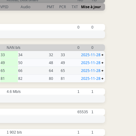
Réseau, Débit binaire
NID
TID
VPID
Audio
PMT
PCR
TXT
Mise à jour
0
0
NAN b/s
0
0
33
34
32
33
2025-11-28
+
49
50
48
49
2025-11-28
+
65
66
64
65
2025-11-28
+
81
82
80
81
2025-11-28
+
4.6 Mb/s
1
1
65535
1
1 902 b/s
1
1