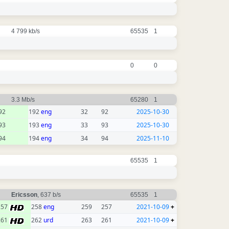
4 799 kb/s
65535
1
0
0
3.3 Mb/s
65280
1
92
192
eng
32
92
2025-10-30
93
193
eng
33
93
2025-10-30
94
194
eng
34
94
2025-11-10
65535
1
Ericsson
, 637 b/s
65535
1
257
258
eng
259
257
2021-10-09
+
261
262
urd
263
261
2021-10-09
+