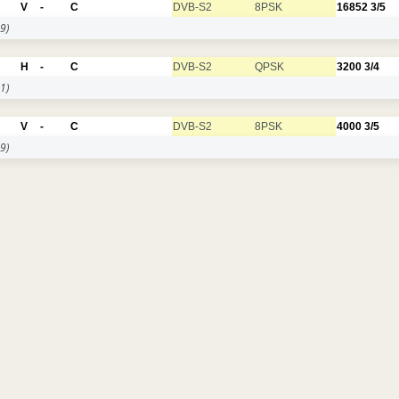
V
-
C
DVB-S2
8PSK
16852
3/5
9)
H
-
C
DVB-S2
QPSK
3200
3/4
1)
V
-
C
DVB-S2
8PSK
4000
3/5
9)