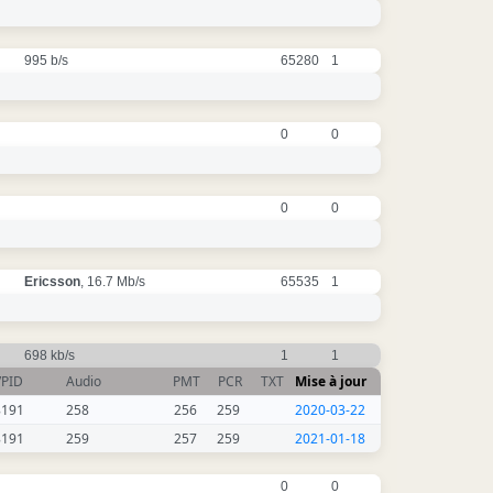
995 b/s
65280
1
0
0
0
0
Ericsson
, 16.7 Mb/s
65535
1
698 kb/s
1
1
VPID
Audio
PMT
PCR
TXT
Mise à jour
8191
258
256
259
2020-03-22
8191
259
257
259
2021-01-18
0
0