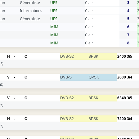
tan
Généraliste
UES
Clair
3
tan
Informations
UES
Clair
4
tan
Généraliste
UES
Clair
5
MIM
Clair
6
MIM
Clair
7
MIM
Clair
8
H
-
C
DVB-S2
8PSK
2400
3/5
1)
V
-
C
DVB-S
QPSK
2600
3/4
0)
V
-
C
DVB-S2
8PSK
6348
3/5
1)
H
-
C
DVB-S2
8PSK
7200
3/4
1)