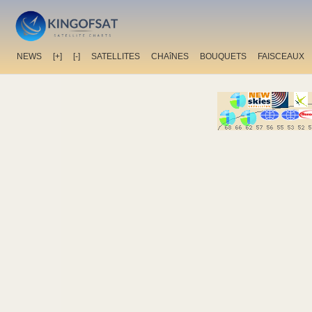
NEWS
[+]
[-]
SATELLITES
CHAîNES
BOUQUETS
FAISCEAUX