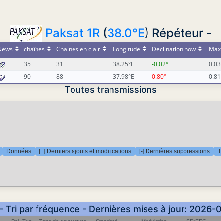
Paksat 1R
(
38.0°E
) Répéteur -
News
chaînes
Chaines en clair
Longitude
Declination now
Max 
35
31
38.25°E
-0.02°
0.03
90
88
37.98°E
0.80°
0.81
Toutes transmissions
Données
[+] Derniers ajouts et modifications
[-] Dernières suppressions
T
- Tri par fréquence - Dernières mises à jour: 2026