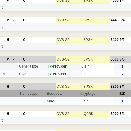
V
-
C
DVB-S2
8PSK
4000
3/4
1)
V
-
C
DVB-S2
8PSK
4443
3/4
1)
H
-
C
DVB-S2
8PSK
2400
5/6
1)
V
-
C
DVB-S2
8PSK
5500
3/5
Généraliste
TV-Provider
Clair
1
tan
Divers
TV-Provider
Clair
2
H
-
C
DVB-S2
8PSK
3200
3/4
Thématique
Bouquets
Cryptage
SID
MIM
Clair
1
H
-
C
DVB-S2
QPSK
2000
3/4
1)