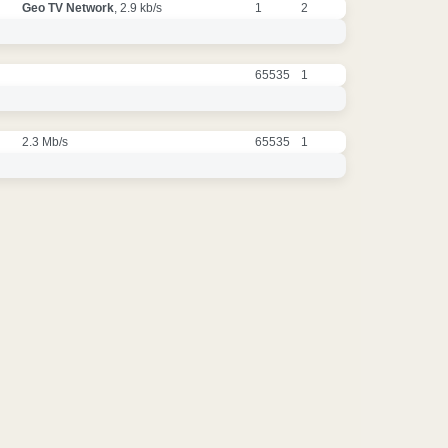
Geo TV Network
, 2.9 kb/s
1
2
65535
1
2.3 Mb/s
65535
1