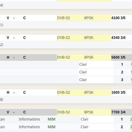
4)
V
-
C
DVB-S2
8PSK
4100
3/5
1)
V
-
C
DVB-S2
8PSK
4340
3/4
2)
H
-
C
DVB-S2
8PSK
5600
3/5
Clair
1
Clair
2
Clair
3
H
-
C
DVB-S2
8PSK
1600
3/5
8)
V
-
C
DVB-S2
8PSK
7700
3/4
tan
Informations
MIM
Clair
1
tan
Informations
MIM
Clair
2