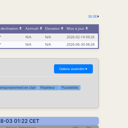
36.0E
declination
Azimuth
Elevation
Mise à jour
°
N/A
N/A
2026-02-14 09:26
°
N/A
N/A
2026-06-30 08:28
Options avancées
▼
emporairement en clair
Répéteur -
Flux/débits
-08-03 01:22 CET