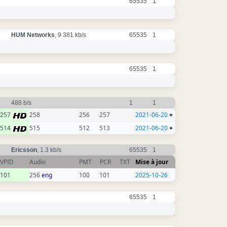
65535
1
HUM Networks
, 9 381 kb/s
65535
1
65535
1
488 b/s
1
1
257
258
256
257
2021-06-20
+
514
515
512
513
2021-06-20
+
Ericsson
, 1.3 kb/s
65535
1
VPID
Audio
PMT
PCR
TXT
Mise à jour
101
256
eng
100
101
2025-10-26
65535
1