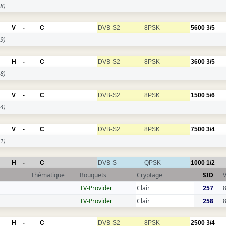
8)
V
-
C
DVB-S2
8PSK
5600
3/5
9)
H
-
C
DVB-S2
8PSK
3600
3/5
8)
V
-
C
DVB-S2
8PSK
1500
5/6
4)
V
-
C
DVB-S2
8PSK
7500
3/4
1)
H
-
C
DVB-S
QPSK
1000
1/2
Thématique
Bouquets
Cryptage
SID
TV-Provider
Clair
257
TV-Provider
Clair
258
H
-
C
DVB-S2
8PSK
2500
3/4