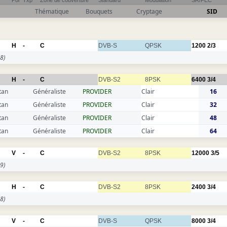
Pol
Txp
Zone de couverture
Standard
Modulation
SR/FEC
Thématique
Bouquets
Cryptage
SID
H
-
C
DVB-S
QPSK
1200
2/3
8)
H
-
C
DVB-S2
8PSK
6400
3/4
tan
Généraliste
PROVIDER
Clair
16
tan
Généraliste
PROVIDER
Clair
32
tan
Généraliste
PROVIDER
Clair
48
tan
Généraliste
PROVIDER
Clair
64
V
-
C
DVB-S2
8PSK
12000
3/5
9)
H
-
C
DVB-S2
8PSK
2400
3/4
8)
V
-
C
DVB-S
QPSK
8000
3/4