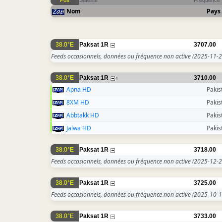
Pos
Satellite
Fréquence
Nom
Pays
38.0°E
Paksat 1R
3707.00
Feeds occasionnels, données ou fréquence non active
(2025-11-2
38.0°E
Paksat 1R
3710.00
4
Apna HD
Pakis
8XM HD
Pakis
Abbtakk HD
Pakis
Jalwa HD
Pakis
38.0°E
Paksat 1R
3718.00
Feeds occasionnels, données ou fréquence non active
(2025-12-2
38.0°E
Paksat 1R
3725.00
Feeds occasionnels, données ou fréquence non active
(2025-10-1
38.0°E
Paksat 1R
3733.00