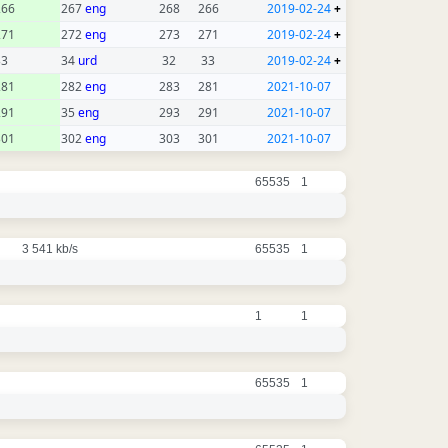
266
267
eng
268
266
2019-02-24
+
271
272
eng
273
271
2019-02-24
+
33
34
urd
32
33
2019-02-24
+
281
282
eng
283
281
2021-10-07
291
35
eng
293
291
2021-10-07
301
302
eng
303
301
2021-10-07
65535
1
3 541 kb/s
65535
1
1
1
65535
1