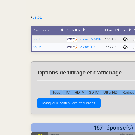
39.0E
Position orbitale
Satellite
Norad
.ini
38.0°E
Paksat MM1R
59915
38.0°E
Paksat 1R
37779
Options de filtrage et d'affichage
Tous
TV
HDTV
3DTV
Ultra HD
Radios
167 réponse(s) 