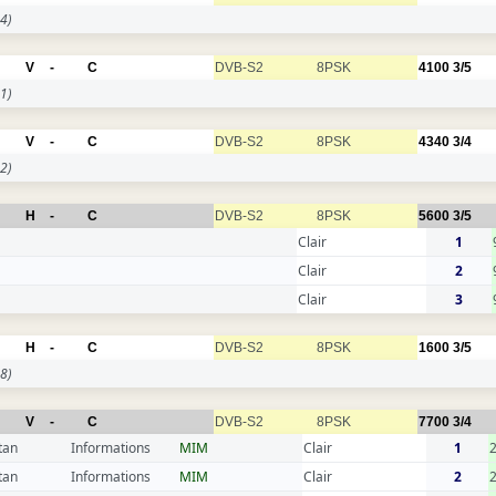
4)
V
-
C
DVB-S2
8PSK
4100
3/5
1)
V
-
C
DVB-S2
8PSK
4340
3/4
2)
H
-
C
DVB-S2
8PSK
5600
3/5
Clair
1
Clair
2
Clair
3
H
-
C
DVB-S2
8PSK
1600
3/5
8)
V
-
C
DVB-S2
8PSK
7700
3/4
tan
Informations
MIM
Clair
1
tan
Informations
MIM
Clair
2