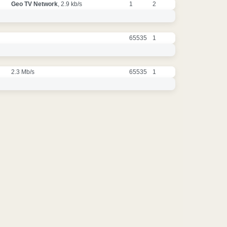
Geo TV Network
, 2.9 kb/s
1
2
65535
1
2.3 Mb/s
65535
1