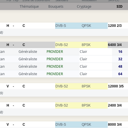
Pol
Txp
Zone de couverture
Standard
Modulation
SR/FEC
Thématique
Bouquets
Cryptage
SID
H
-
C
DVB-S
QPSK
1200
2/3
8)
H
-
C
DVB-S2
8PSK
6400
3/4
tan
Généraliste
PROVIDER
Clair
16
tan
Généraliste
PROVIDER
Clair
32
tan
Généraliste
PROVIDER
Clair
48
tan
Généraliste
PROVIDER
Clair
64
V
-
C
DVB-S2
8PSK
12000
3/5
9)
H
-
C
DVB-S2
8PSK
2400
3/4
8)
V
-
C
DVB-S
QPSK
8000
3/4