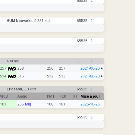
65535
1
HUM Networks
, 9 381 kb/s
65535
1
65535
1
488 b/s
1
1
257
258
256
257
2021-06-20
+
514
515
512
513
2021-06-20
+
Ericsson
, 1.3 kb/s
65535
1
VPID
Audio
PMT
PCR
TXT
Mise à jour
101
256
eng
100
101
2025-10-26
65535
1