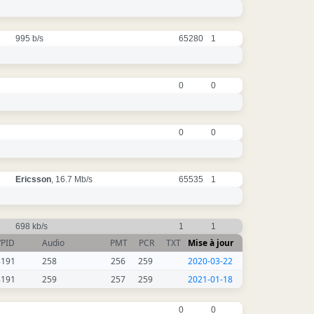
995 b/s
65280
1
0
0
0
0
Ericsson
, 16.7 Mb/s
65535
1
698 kb/s
1
1
VPID
Audio
PMT
PCR
TXT
Mise à jour
8191
258
256
259
2020-03-22
8191
259
257
259
2021-01-18
0
0