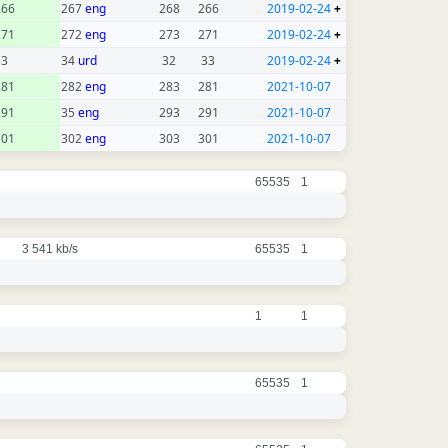
266
267
eng
268
266
2019-02-24
+
271
272
eng
273
271
2019-02-24
+
33
34
urd
32
33
2019-02-24
+
281
282
eng
283
281
2021-10-07
291
35
eng
293
291
2021-10-07
301
302
eng
303
301
2021-10-07
65535
1
3 541 kb/s
65535
1
1
1
65535
1