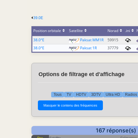
39.0E
Position orbitale
Satellite
Norad
.ini
38.0°E
Paksat MM1R
59915
38.0°E
Paksat 1R
37779
Options de filtrage et d'affichage
Tous
TV
HDTV
3DTV
Ultra HD
Radios
167 réponse(s) 