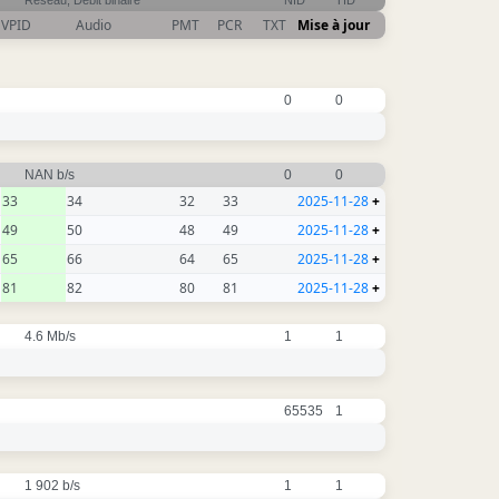
Réseau, Débit binaire
NID
TID
VPID
Audio
PMT
PCR
TXT
Mise à jour
0
0
NAN b/s
0
0
33
34
32
33
2025-11-28
+
49
50
48
49
2025-11-28
+
65
66
64
65
2025-11-28
+
81
82
80
81
2025-11-28
+
4.6 Mb/s
1
1
65535
1
1 902 b/s
1
1