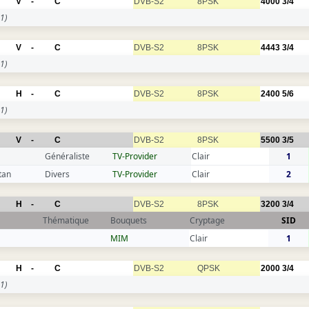
V
-
C
DVB-S2
8PSK
4000
3/4
1)
V
-
C
DVB-S2
8PSK
4443
3/4
1)
H
-
C
DVB-S2
8PSK
2400
5/6
1)
V
-
C
DVB-S2
8PSK
5500
3/5
Généraliste
TV-Provider
Clair
1
tan
Divers
TV-Provider
Clair
2
H
-
C
DVB-S2
8PSK
3200
3/4
Thématique
Bouquets
Cryptage
SID
MIM
Clair
1
H
-
C
DVB-S2
QPSK
2000
3/4
1)