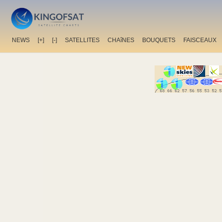
NEWS
[+]
[-]
SATELLITES
CHAîNES
BOUQUETS
FAISCEAUX