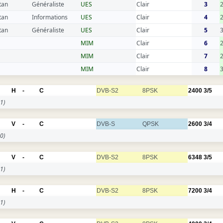
tan
Généraliste
UES
Clair
3
tan
Informations
UES
Clair
4
tan
Généraliste
UES
Clair
5
MIM
Clair
6
MIM
Clair
7
MIM
Clair
8
H
-
C
DVB-S2
8PSK
2400
3/5
1)
V
-
C
DVB-S
QPSK
2600
3/4
0)
V
-
C
DVB-S2
8PSK
6348
3/5
1)
H
-
C
DVB-S2
8PSK
7200
3/4
1)