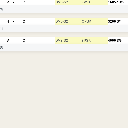
V
-
C
DVB-S2
8PSK
16852
3/5
9)
H
-
C
DVB-S2
QPSK
3200
3/4
1)
V
-
C
DVB-S2
8PSK
4000
3/5
9)