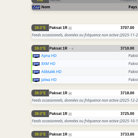
Pos
Satellite
Fréquence
Nom
Pays
38.0°E
Paksat 1R
3707.00
Feeds occasionnels, données ou fréquence non active
(2025-11-2
38.0°E
Paksat 1R
3710.00
4
Apna HD
Pakis
8XM HD
Pakis
Abbtakk HD
Pakis
Jalwa HD
Pakis
38.0°E
Paksat 1R
3718.00
Feeds occasionnels, données ou fréquence non active
(2025-12-2
38.0°E
Paksat 1R
3725.00
Feeds occasionnels, données ou fréquence non active
(2025-10-1
38.0°E
Paksat 1R
3733.00