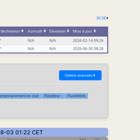
36.0E
declination
Azimuth
Elevation
Mise à jour
°
N/A
N/A
2026-02-14 09:26
°
N/A
N/A
2026-06-30 08:28
Options avancées
▼
emporairement en clair
Répéteur -
Flux/débits
-08-03 01:22 CET