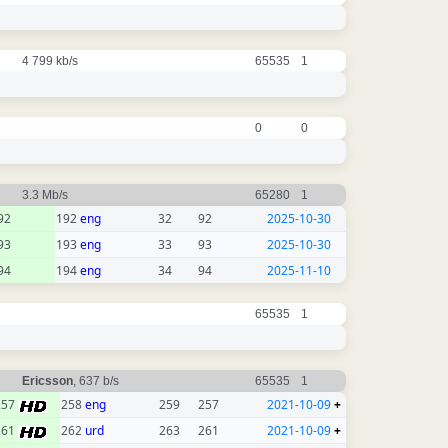
4 799 kb/s
65535
1
0
0
3.3 Mb/s
65280
1
92
192
eng
32
92
2025-10-30
93
193
eng
33
93
2025-10-30
94
194
eng
34
94
2025-11-10
65535
1
Ericsson
, 637 b/s
65535
1
257
258
eng
259
257
2021-10-09
+
261
262
urd
263
261
2021-10-09
+