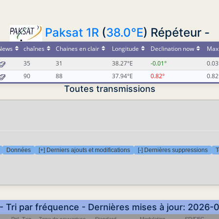
Paksat 1R
(
38.0°E
) Répéteur -
News
chaînes
Chaines en clair
Longitude
Declination now
Max 
35
31
38.27°E
-0.01°
0.03
90
88
37.94°E
0.82°
0.82
Toutes transmissions
Données
[+] Derniers ajouts et modifications
[-] Dernières suppressions
T
- Tri par fréquence - Dernières mises à jour: 2026