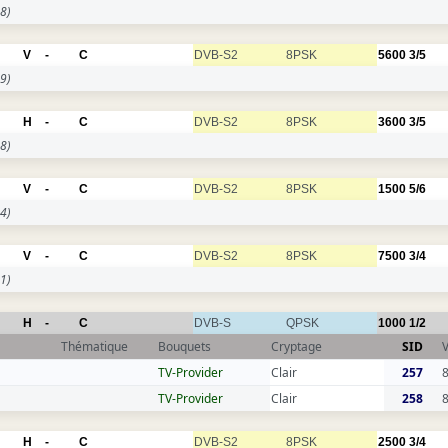
8)
V
-
C
DVB-S2
8PSK
5600
3/5
9)
H
-
C
DVB-S2
8PSK
3600
3/5
8)
V
-
C
DVB-S2
8PSK
1500
5/6
4)
V
-
C
DVB-S2
8PSK
7500
3/4
1)
H
-
C
DVB-S
QPSK
1000
1/2
Thématique
Bouquets
Cryptage
SID
TV-Provider
Clair
257
TV-Provider
Clair
258
H
-
C
DVB-S2
8PSK
2500
3/4