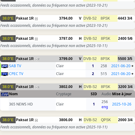
Feeds occasionnels, données ou fréquence non active
(2023-10-21)
38.0°E
Paksat 1R
3794.00
V
DVB-S2
8PSK
4443
3/4
Feeds occasionnels, données ou fréquence non active
(2023-10-21)
38.0°E
Paksat 1R
3797.00
H
DVB-S2
8PSK
2400
5/6
Feeds occasionnels, données ou fréquence non active
(2025-10-11)
38.0°E
Paksat 1R
3799.00
V
DVB-S2
8PSK
5500
3/5
2
SAB TV
Clair
1
258
2021-06-20
+
CPEC TV
Clair
2
515
2021-06-20
+
38.0°E
Paksat 1R
3802.00
H
DVB-S2
8PSK
3200
3/4
1
Nom
Cryptage
SID
Audio
Mise à jour
256
365 NEWS HD
Clair
1
2025-10-26
eng
38.0°E
Paksat 1R
3806.00
H
DVB-S2
QPSK
2000
3/4
Feeds occasionnels, données ou fréquence non active
(2025-10-11)