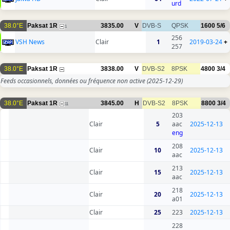
urd
38.0°E
Paksat 1R
3835.00
V
DVB-S
QPSK
1600
5/6
1
256
VSH News
Clair
1
2019-03-24
+
257
38.0°E
Paksat 1R
3838.00
V
DVB-S2
8PSK
4800
3/4
Feeds occasionnels, données ou fréquence non active
(2025-12-29)
38.0°E
Paksat 1R
3845.00
H
DVB-S2
8PSK
8800
3/4
11
203
Clair
5
aac
2025-12-13
eng
208
Clair
10
2025-12-13
aac
213
Clair
15
2025-12-13
aac
218
Clair
20
2025-12-13
a01
Clair
25
223
2025-12-13
228