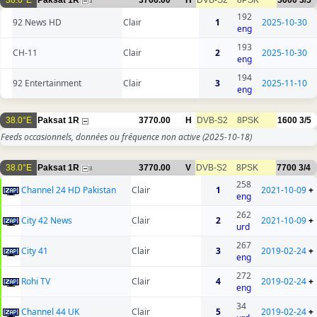
38.0°E
Paksat 1R
3766.00
H
DVB-S2
8PSK
5600
3/5
3
192
92 News HD
Clair
1
2025-10-30
eng
193
CH-11
Clair
2
2025-10-30
eng
194
92 Entertainment
Clair
3
2025-11-10
eng
38.0°E
Paksat 1R
3770.00
H
DVB-S2
8PSK
1600
3/5
Feeds occasionnels, données ou fréquence non active
(2025-10-18)
38.0°E
Paksat 1R
3770.00
V
DVB-S2
8PSK
7700
3/4
8
258
Channel 24 HD Pakistan
Clair
1
2021-10-09
+
eng
262
City 42 News
Clair
2
2021-10-09
+
urd
267
City 41
Clair
3
2019-02-24
+
eng
272
Rohi TV
Clair
4
2019-02-24
+
eng
34
Channel 44 UK
Clair
5
2019-02-24
+