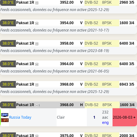
38.0°E
Paksat 1R
3952.00
V
DVB-S2
8PSK
2960
3/5
Feeds occasionnels, données ou fréquence non active
(2025-12-29)
38.0°E
Paksat 1R
3954.00
V
DVB-S2
8PSK
1600
3/4
Feeds occasionnels, données ou fréquence non active
(2021-10-17)
38.0°E
Paksat 1R
3958.00
V
DVB-S2
8PSK
6400
3/4
Feeds occasionnels, données ou fréquence non active
(2023-08-19)
38.0°E
Paksat 1R
3964.00
V
DVB-S2
8PSK
6400
3/5
Feeds occasionnels, données ou fréquence non active
(2021-06-05)
38.0°E
Paksat 1R
3968.00
V
DVB-S2
8PSK
6943
3/5
Feeds occasionnels, données ou fréquence non active
(2025-12-29)
38.0°E
Paksat 1R
3968.00
H
DVB-S2
8PSK
1600
3/4
1
232
Russia Today
Clair
1
aac
2026-08-03
+
eng
38.0°E
Paksat 1R
3975.00
V
DVB-S2
8PSK
2000
3/4