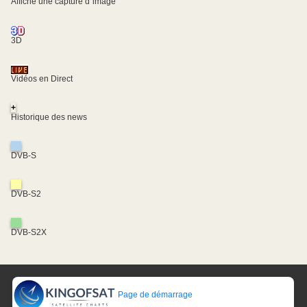
Affiche une capture d´image
3D
Vidéos en Direct
+
Historique des news
DVB-S
DVB-S2
DVB-S2X
Page de démarrage