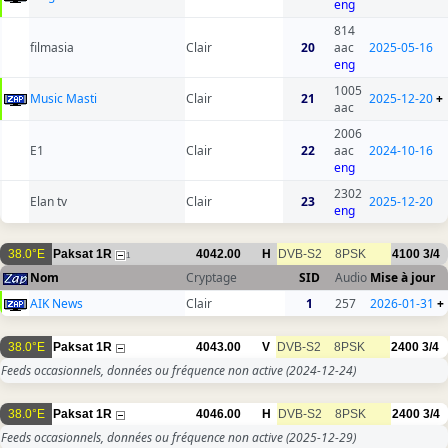
eng
814
filmasia
Clair
20
aac
2025-05-16
eng
1005
Music Masti
Clair
21
2025-12-20
+
aac
2006
E1
Clair
22
aac
2024-10-16
eng
2302
Elan tv
Clair
23
2025-12-20
eng
38.0°E
Paksat 1R
4042.00
H
DVB-S2
8PSK
4100
3/4
1
Nom
Cryptage
SID
Audio
Mise à jour
AIK News
Clair
1
257
2026-01-31
+
38.0°E
Paksat 1R
4043.00
V
DVB-S2
8PSK
2400
3/4
Feeds occasionnels, données ou fréquence non active
(2024-12-24)
38.0°E
Paksat 1R
4046.00
H
DVB-S2
8PSK
2400
3/4
Feeds occasionnels, données ou fréquence non active
(2025-12-29)