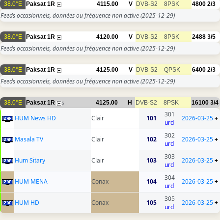
38.0°E
Paksat 1R
4115.00
V
DVB-S2
8PSK
4800
2/3
Feeds occasionnels, données ou fréquence non active
(2025-12-29)
38.0°E
Paksat 1R
4120.00
V
DVB-S2
8PSK
2488
3/5
Feeds occasionnels, données ou fréquence non active
(2025-12-29)
38.0°E
Paksat 1R
4125.00
V
DVB-S2
QPSK
6400
2/3
Feeds occasionnels, données ou fréquence non active
(2025-12-29)
38.0°E
Paksat 1R
4125.00
H
DVB-S2
8PSK
16100
3/4
5
301
HUM News HD
Clair
101
2026-03-25
+
urd
302
Masala TV
Clair
102
2026-03-25
+
urd
303
Hum Sitary
Clair
103
2026-03-25
+
urd
304
HUM MENA
Conax
104
2026-03-25
+
urd
305
HUM HD
Conax
105
2026-03-25
+
urd