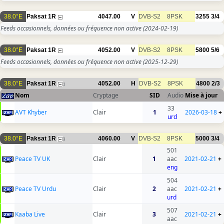
38.0°E
Paksat 1R
4047.00
V
DVB-S2
8PSK
3255
3/4
Feeds occasionnels, données ou fréquence non active
(2024-02-19)
38.0°E
Paksat 1R
4052.00
V
DVB-S2
8PSK
5800
5/6
Feeds occasionnels, données ou fréquence non active
(2025-12-29)
38.0°E
Paksat 1R
4052.00
H
DVB-S2
8PSK
4800
2/3
1
Nom
Cryptage
SID
Audio
Mise à jour
33
AVT Khyber
Clair
1
2026-03-18
+
urd
38.0°E
Paksat 1R
4060.00
V
DVB-S2
8PSK
5000
3/4
3
501
Peace TV UK
Clair
1
aac
2021-02-21
+
eng
504
Peace TV Urdu
Clair
2
aac
2021-02-21
+
urd
507
Kaaba Live
Clair
3
2021-02-21
+
aac