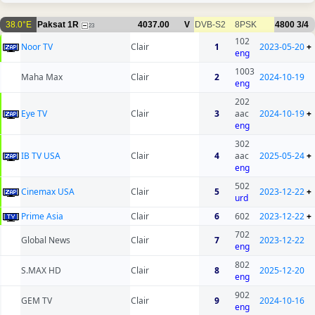
38.0°E
Paksat 1R
4037.00
V
DVB-S2
8PSK
4800
3/4
23
102
Noor TV
Clair
1
2023-05-20
+
eng
1003
Maha Max
Clair
2
2024-10-19
eng
202
Eye TV
Clair
3
aac
2024-10-19
+
eng
302
IB TV USA
Clair
4
aac
2025-05-24
+
eng
502
Cinemax USA
Clair
5
2023-12-22
+
urd
Prime Asia
Clair
6
602
2023-12-22
+
702
Global News
Clair
7
2023-12-22
eng
802
S.MAX HD
Clair
8
2025-12-20
eng
902
GEM TV
Clair
9
2024-10-16
eng