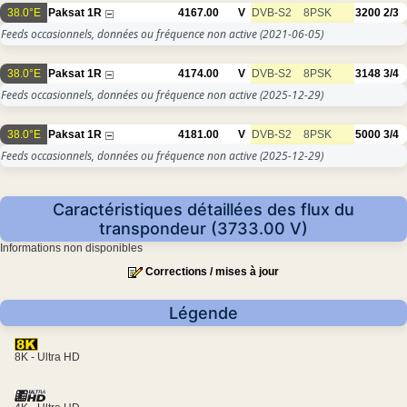
38.0°E
Paksat 1R
4167.00
V
DVB-S2
8PSK
3200
2/3
Feeds occasionnels, données ou fréquence non active
(2021-06-05)
38.0°E
Paksat 1R
4174.00
V
DVB-S2
8PSK
3148
3/4
Feeds occasionnels, données ou fréquence non active
(2025-12-29)
38.0°E
Paksat 1R
4181.00
V
DVB-S2
8PSK
5000
3/4
Feeds occasionnels, données ou fréquence non active
(2025-12-29)
Caractéristiques détaillées des flux du
transpondeur (3733.00 V)
Informations non disponibles
Corrections / mises à jour
Légende
8K - Ultra HD