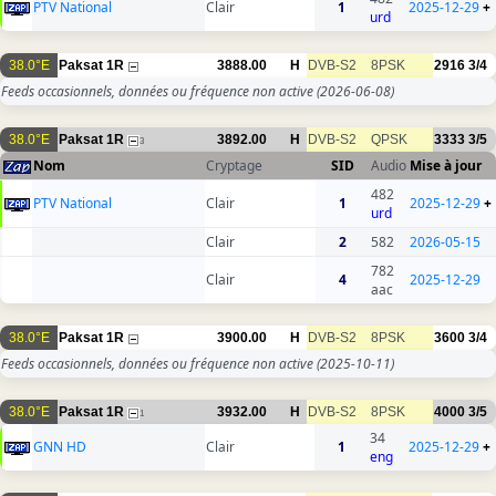
PTV National
Clair
1
2025-12-29
+
urd
38.0°E
Paksat 1R
3888.00
H
DVB-S2
8PSK
2916
3/4
Feeds occasionnels, données ou fréquence non active
(2026-06-08)
38.0°E
Paksat 1R
3892.00
H
DVB-S2
QPSK
3333
3/5
3
Nom
Cryptage
SID
Audio
Mise à jour
482
PTV National
Clair
1
2025-12-29
+
urd
Clair
2
582
2026-05-15
782
Clair
4
2025-12-29
aac
38.0°E
Paksat 1R
3900.00
H
DVB-S2
8PSK
3600
3/4
Feeds occasionnels, données ou fréquence non active
(2025-10-11)
38.0°E
Paksat 1R
3932.00
H
DVB-S2
8PSK
4000
3/5
1
34
GNN HD
Clair
1
2025-12-29
+
eng