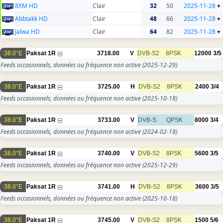
8XM HD
Clair
32
50
2025-11-28
+
Abbtakk HD
Clair
48
66
2025-11-28
+
Jalwa HD
Clair
64
82
2025-11-28
+
38.0°E
Paksat 1R
3718.00
V
DVB-S2
8PSK
12000
3/5
Feeds occasionnels, données ou fréquence non active
(2025-12-29)
38.0°E
Paksat 1R
3725.00
H
DVB-S2
8PSK
2400
3/4
Feeds occasionnels, données ou fréquence non active
(2025-10-18)
38.0°E
Paksat 1R
3733.00
V
DVB-S
QPSK
8000
3/4
Feeds occasionnels, données ou fréquence non active
(2024-02-18)
38.0°E
Paksat 1R
3740.00
V
DVB-S2
8PSK
5600
3/5
Feeds occasionnels, données ou fréquence non active
(2025-12-29)
38.0°E
Paksat 1R
3741.00
H
DVB-S2
8PSK
3600
3/5
Feeds occasionnels, données ou fréquence non active
(2025-10-18)
38.0°E
Paksat 1R
3745.00
V
DVB-S2
8PSK
1500
5/6