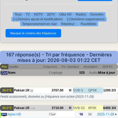
Tous
TV
HDTV
3DTV
Ultra HD
Radios
Données
[+] Derniers ajouts et modifications
[-] Dernières suppressions
Temporairement en clair
Répéteur -
Flux/débits
167 réponse(s) - Tri par fréquence - Dernières
mises à jour: 2026-08-03 01:22 CET
Pos
Satellite
Fréquence
Pol
Standard
Modulation
SR/FEC
Nom
Cryptage
SID
Audio
Mise à jour
38.0°E
Paksat 1R
3707.00
H
DVB-S
QPSK
1200
2/3
Feeds occasionnels, données ou fréquence non active
(2025-11-28)
38.0°E
Paksat 1R
3710.00
H
DVB-S2
8PSK
6400
3/4
4
Apna HD
Clair
16
34
2025-11-28
+