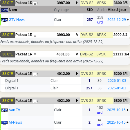
38.0°E
Paksat 1R
3987.00
H
DVB-S2
8PSK
3600
3/5
1
Nom
Cryptage
SID
Audio
Mise à jour
258
GTV News
Clair
257
2025-12-29
+
urd
38.0°E
Paksat 1R
3993.00
V
DVB-S2
8PSK
2900
3/4
Feeds occasionnels, données ou fréquence non active
(2025-12-29)
38.0°E
Paksat 1R
4001.00
V
DVB-S2
8PSK
13333
3/4
Feeds occasionnels, données ou fréquence non active
(2025-12-29)
38.0°E
Paksat 1R
4012.00
H
DVB-S2
8PSK
5200
3/4
2
Digital 1
Clair
1
39
2026-01-03
Digital 1
Clair
257
38
2026-01-03
38.0°E
Paksat 1R
4021.00
H
DVB-S2
8PSK
6800
3/4
6
102
Aan TV
Clair
1
2025-10-15
+
urd
34
M-News
Clair
2
2025-10-15
+
urd