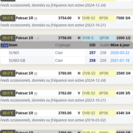
Feeds occasionnels, données ou fréquence non active
(2024-12-24)
38.0°E
Paksat 1R
3754.00
V
DVB-S2
8PSK
7500
3/4
Feeds occasionnels, données ou fréquence non active
(2023-10-21)
38.0°E
Paksat 1R
3758.00
H
DVB-S
QPSK
1000
1/2
2
Nom
Cryptage
SID
Audio
Mise à jour
SUNO
Clair
257
258
2020-03-22
SUNO-GB
Clair
258
259
2021-01-18
38.0°E
Paksat 1R
3760.00
H
DVB-S2
8PSK
2500
3/4
Feeds occasionnels, données ou fréquence non active
(2024-12-24)
38.0°E
Paksat 1R
3762.00
V
DVB-S2
8PSK
4100
3/5
Feeds occasionnels, données ou fréquence non active
(2023-10-21)
38.0°E
Paksat 1R
3765.00
V
DVB-S2
8PSK
4340
3/4
Feeds occasionnels, données ou fréquence non active
(2019-03-02)