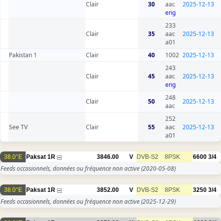
Clair
30
aac
2025-12-13
eng
233
Clair
35
aac
2025-12-13
a01
Pakistan 1
Clair
40
1002
2025-12-13
243
Clair
45
aac
2025-12-13
eng
248
Clair
50
2025-12-13
aac
252
See TV
Clair
55
aac
2025-12-13
a01
38.0°E
Paksat 1R
3846.00
V
DVB-S2
8PSK
6600
3/4
Feeds occasionnels, données ou fréquence non active
(2020-05-08)
38.0°E
Paksat 1R
3852.00
V
DVB-S2
8PSK
3250
3/4
Feeds occasionnels, données ou fréquence non active
(2025-12-29)