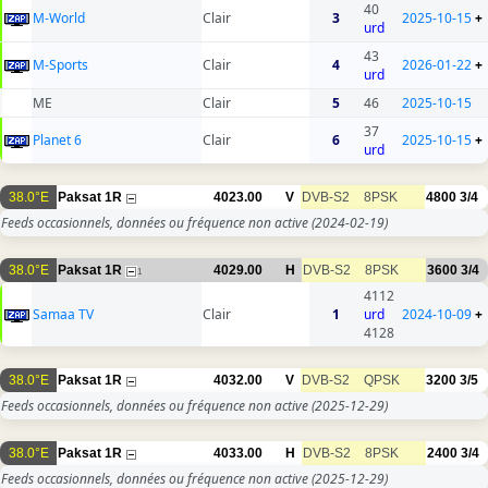
40
M-World
Clair
3
2025-10-15
+
urd
43
M-Sports
Clair
4
2026-01-22
+
urd
ME
Clair
5
46
2025-10-15
37
Planet 6
Clair
6
2025-10-15
+
urd
38.0°E
Paksat 1R
4023.00
V
DVB-S2
8PSK
4800
3/4
Feeds occasionnels, données ou fréquence non active
(2024-02-19)
38.0°E
Paksat 1R
4029.00
H
DVB-S2
8PSK
3600
3/4
1
4112
Samaa TV
Clair
1
urd
2024-10-09
+
4128
38.0°E
Paksat 1R
4032.00
V
DVB-S2
QPSK
3200
3/5
Feeds occasionnels, données ou fréquence non active
(2025-12-29)
38.0°E
Paksat 1R
4033.00
H
DVB-S2
8PSK
2400
3/4
Feeds occasionnels, données ou fréquence non active
(2025-12-29)