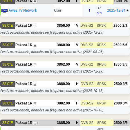
38.0°E
Paksat 1R
3852.00
H
DVB-S2
8PSK
1600
3/4
1
37
Awaz TV Network
Clair
1
2025-12-31
+
sin
38.0°E
Paksat 1R
3856.00
V
DVB-S2
8PSK
2900
2/3
Feeds occasionnels, données ou fréquence non active
(2025-12-29)
38.0°E
Paksat 1R
3860.00
V
DVB-S2
8PSK
2600
5/6
Feeds occasionnels, données ou fréquence non active
(2021-06-05)
38.0°E
Paksat 1R
3862.00
V
DVB-S2
8PSK
1850
3/5
Feeds occasionnels, données ou fréquence non active
(2025-12-29)
38.0°E
Paksat 1R
3880.00
H
DVB-S2
8PSK
2500
3/5
Feeds occasionnels, données ou fréquence non active
(2025-10-18)
38.0°E
Paksat 1R
3882.00
H
DVB-S2
8PSK
2080
3/4
Feeds occasionnels, données ou fréquence non active
(2025-10-18)
38.0°E
Paksat 1R
3885.00
H
DVB-S2
8PSK
2500
3/5
1
482