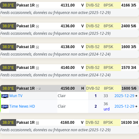
38.0°E
Paksat 1R
4131.00
V
DVB-S2
8PSK
4166
3/5
Feeds occasionnels, données ou fréquence non active
(2025-12-29)
38.0°E
Paksat 1R
4136.00
V
DVB-S2
8PSK
2400
5/6
Feeds occasionnels, données ou fréquence non active
(2025-12-29)
38.0°E
Paksat 1R
4138.00
V
DVB-S2
8PSK
1600
3/5
Feeds occasionnels, données ou fréquence non active
(2024-12-24)
38.0°E
Paksat 1R
4140.00
V
DVB-S2
8PSK
1570
3/4
Feeds occasionnels, données ou fréquence non active
(2024-12-24)
38.0°E
Paksat 1R
4150.00
H
DVB-S2
8PSK
1600
5/6
2
Mun TV
Clair
1
33
2025-12-29
+
36
Time News HD
Clair
2
2025-12-29
+
urd
38.0°E
Paksat 1R
4160.00
V
DVB-S2
8PSK
16100
3/4
Feeds occasionnels, données ou fréquence non active
(2025-12-29)