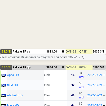
38.0°E
Paksat 1R
3833.00
H
DVB-S2
QPSK
2035
3/4
Feeds occasionnels, données ou fréquence non active
(2025-10-11)
38.0°E
Paksat 1R
3834.00
H
DVB-S2
8PSK
6500
5/6
4
34
Apna HD
Clair
16
2022-07-21
+
urd
50
8XM HD
Clair
32
2022-07-21
+
urd
66
Abbtakk HD
Clair
48
2022-07-21
+
urd
82
Jalwa HD
Clair
64
2022-07-21
+