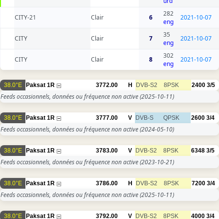
urd
282
CITY-21
Clair
6
2021-10-07
eng
35
CITY
Clair
7
2021-10-07
eng
302
CITY
Clair
8
2021-10-07
eng
38.0°E
Paksat 1R
3772.00
H
DVB-S2
8PSK
2400
3/5
Feeds occasionnels, données ou fréquence non active
(2025-10-11)
38.0°E
Paksat 1R
3777.00
V
DVB-S
QPSK
2600
3/4
Feeds occasionnels, données ou fréquence non active
(2024-05-10)
38.0°E
Paksat 1R
3783.00
V
DVB-S2
8PSK
6348
3/5
Feeds occasionnels, données ou fréquence non active
(2023-10-21)
38.0°E
Paksat 1R
3786.00
H
DVB-S2
8PSK
7200
3/4
Feeds occasionnels, données ou fréquence non active
(2025-10-11)
38.0°E
Paksat 1R
3792.00
V
DVB-S2
8PSK
4000
3/4