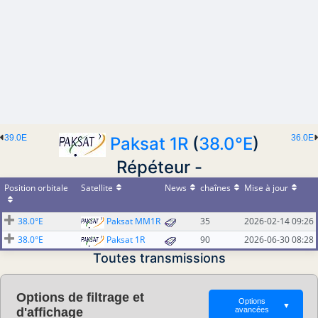
39.0E
36.0E
Paksat 1R
(
38.0°E
)
Répéteur -
Position orbitale
Satellite
News
chaînes
Mise à jour
38.0°E
Paksat MM1R
35
2026-02-14 09:26
38.0°E
Paksat 1R
90
2026-06-30 08:28
Toutes transmissions
Options de filtrage et
Options
▼
d'affichage
avancées