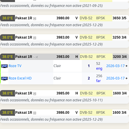
Feeds occasionnels, données ou fréquence non active
(2021-09-25)
38.0°E
Paksat 1R
3980.00
V
DVB-S2
8PSK
3650
3/5
Feeds occasionnels, données ou fréquence non active
(2025-12-29)
38.0°E
Paksat 1R
3983.00
V
DVB-S2
8PSK
3250
3/4
Feeds occasionnels, données ou fréquence non active
(2025-12-29)
38.0°E
Paksat 1R
3983.00
H
DVB-S2
8PSK
3200
3/4
2
52
Roze TV
Clair
1
2026-03-17
+
eng
256
Roze Excel HD
Clair
2
2026-03-17
+
far
38.0°E
Paksat 1R
3985.00
H
DVB-S2
8PSK
1600
3/4
Feeds occasionnels, données ou fréquence non active
(2025-10-11)
38.0°E
Paksat 1R
3986.00
V
DVB-S2
8PSK
1600
3/4
Feeds occasionnels, données ou fréquence non active
(2025-12-29)