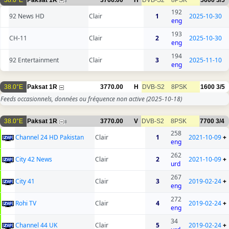
38.0°E
Paksat 1R
3766.00
H
DVB-S2
8PSK
5600
3/5
3
192
92 News HD
Clair
1
2025-10-30
eng
193
CH-11
Clair
2
2025-10-30
eng
194
92 Entertainment
Clair
3
2025-11-10
eng
38.0°E
Paksat 1R
3770.00
H
DVB-S2
8PSK
1600
3/5
Feeds occasionnels, données ou fréquence non active
(2025-10-18)
38.0°E
Paksat 1R
3770.00
V
DVB-S2
8PSK
7700
3/4
8
258
Channel 24 HD Pakistan
Clair
1
2021-10-09
+
eng
262
City 42 News
Clair
2
2021-10-09
+
urd
267
City 41
Clair
3
2019-02-24
+
eng
272
Rohi TV
Clair
4
2019-02-24
+
eng
34
Channel 44 UK
Clair
5
2019-02-24
+