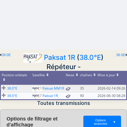
39.0E
36.0E
Paksat 1R
(
38.0°E
)
Répéteur -
Position orbitale
Satellite
News
chaînes
Mise à jour
38.0°E
Paksat MM1R
35
2026-02-14 09:26
38.0°E
Paksat 1R
90
2026-06-30 08:28
Toutes transmissions
Options de filtrage et
Options
▼
d'affichage
avancées