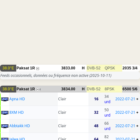
38.0°E
Paksat 1R
3833.00
H
DVB-S2
QPSK
2035
3/4
Feeds occasionnels, données ou fréquence non active
(2025-10-11)
38.0°E
Paksat 1R
3834.00
H
DVB-S2
8PSK
6500
5/6
4
34
Apna HD
Clair
16
2022-07-21
+
urd
50
8XM HD
Clair
32
2022-07-21
+
urd
66
Abbtakk HD
Clair
48
2022-07-21
+
urd
82
Jalwa HD
Clair
64
2022-07-21
+