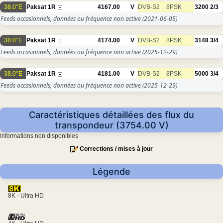
38.0°E
Paksat 1R
4167.00
V
DVB-S2
8PSK
3200
2/3
Feeds occasionnels, données ou fréquence non active
(2021-06-05)
38.0°E
Paksat 1R
4174.00
V
DVB-S2
8PSK
3148
3/4
Feeds occasionnels, données ou fréquence non active
(2025-12-29)
38.0°E
Paksat 1R
4181.00
V
DVB-S2
8PSK
5000
3/4
Feeds occasionnels, données ou fréquence non active
(2025-12-29)
Caractéristiques détaillées des flux du
transpondeur (3754.00 V)
Informations non disponibles
Corrections / mises à jour
Légende
8K - Ultra HD