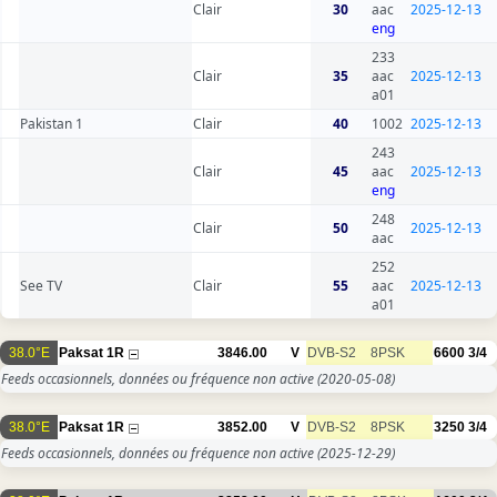
Clair
30
aac
2025-12-13
eng
233
Clair
35
aac
2025-12-13
a01
Pakistan 1
Clair
40
1002
2025-12-13
243
Clair
45
aac
2025-12-13
eng
248
Clair
50
2025-12-13
aac
252
See TV
Clair
55
aac
2025-12-13
a01
38.0°E
Paksat 1R
3846.00
V
DVB-S2
8PSK
6600
3/4
Feeds occasionnels, données ou fréquence non active
(2020-05-08)
38.0°E
Paksat 1R
3852.00
V
DVB-S2
8PSK
3250
3/4
Feeds occasionnels, données ou fréquence non active
(2025-12-29)