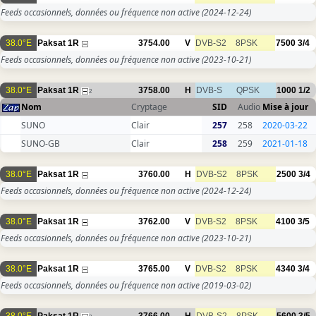
Feeds occasionnels, données ou fréquence non active
(2024-12-24)
38.0°E
Paksat 1R
3754.00
V
DVB-S2
8PSK
7500
3/4
Feeds occasionnels, données ou fréquence non active
(2023-10-21)
38.0°E
Paksat 1R
3758.00
H
DVB-S
QPSK
1000
1/2
2
Nom
Cryptage
SID
Audio
Mise à jour
SUNO
Clair
257
258
2020-03-22
SUNO-GB
Clair
258
259
2021-01-18
38.0°E
Paksat 1R
3760.00
H
DVB-S2
8PSK
2500
3/4
Feeds occasionnels, données ou fréquence non active
(2024-12-24)
38.0°E
Paksat 1R
3762.00
V
DVB-S2
8PSK
4100
3/5
Feeds occasionnels, données ou fréquence non active
(2023-10-21)
38.0°E
Paksat 1R
3765.00
V
DVB-S2
8PSK
4340
3/4
Feeds occasionnels, données ou fréquence non active
(2019-03-02)