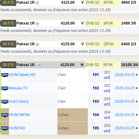
38.0°E
Paksat 1R
4115.00
V
DVB-S2
8PSK
4800
2/3
Feeds occasionnels, données ou fréquence non active
(2025-12-29)
38.0°E
Paksat 1R
4120.00
V
DVB-S2
8PSK
2488
3/5
Feeds occasionnels, données ou fréquence non active
(2025-12-29)
38.0°E
Paksat 1R
4125.00
V
DVB-S2
QPSK
6400
2/3
Feeds occasionnels, données ou fréquence non active
(2025-12-29)
38.0°E
Paksat 1R
4125.00
H
DVB-S2
8PSK
16100
3/4
5
301
HUM News HD
Clair
101
2026-03-25
+
urd
302
Masala TV
Clair
102
2026-03-25
+
urd
303
Hum Sitary
Clair
103
2026-03-25
+
urd
304
HUM MENA
Conax
104
2026-03-25
+
urd
305
HUM HD
Conax
105
2026-03-25
+
urd