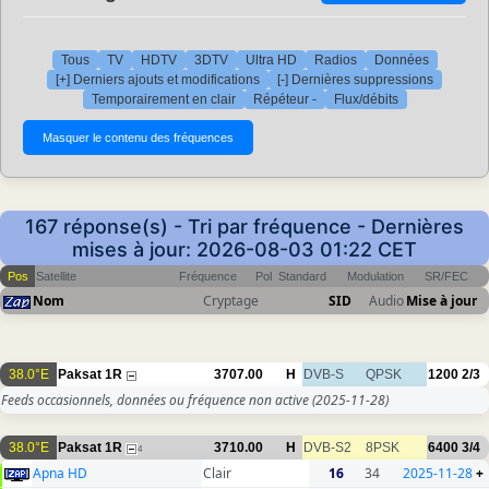
Tous
TV
HDTV
3DTV
Ultra HD
Radios
Données
[+] Derniers ajouts et modifications
[-] Dernières suppressions
Temporairement en clair
Répéteur -
Flux/débits
167 réponse(s) - Tri par fréquence - Dernières
mises à jour: 2026-08-03 01:22 CET
Pos
Satellite
Fréquence
Pol
Standard
Modulation
SR/FEC
Nom
Cryptage
SID
Audio
Mise à jour
38.0°E
Paksat 1R
3707.00
H
DVB-S
QPSK
1200
2/3
Feeds occasionnels, données ou fréquence non active
(2025-11-28)
38.0°E
Paksat 1R
3710.00
H
DVB-S2
8PSK
6400
3/4
4
Apna HD
Clair
16
34
2025-11-28
+