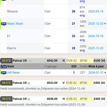
eng
814
filmasia
Clair
20
aac
2025-05-16
eng
1005
Music Masti
Clair
21
2025-12-20
+
aac
2006
E1
Clair
22
aac
2024-10-16
eng
2302
Elan tv
Clair
23
2025-12-20
eng
38.0°E
Paksat 1R
4042.00
H
DVB-S2
8PSK
4100
3/4
1
Nom
Cryptage
SID
Audio
Mise à jour
AIK News
Clair
1
257
2026-01-31
+
38.0°E
Paksat 1R
4043.00
V
DVB-S2
8PSK
2400
3/4
Feeds occasionnels, données ou fréquence non active
(2024-12-24)
38.0°E
Paksat 1R
4046.00
H
DVB-S2
8PSK
2400
3/4
Feeds occasionnels, données ou fréquence non active
(2025-12-29)