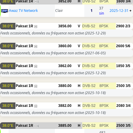
38.0°E
Paksat 1R
3852.00
H
DVB-S2
8PSK
1600
3/4
1
37
Awaz TV Network
Clair
1
2025-12-31
+
sin
38.0°E
Paksat 1R
3856.00
V
DVB-S2
8PSK
2900
2/3
Feeds occasionnels, données ou fréquence non active
(2025-12-29)
38.0°E
Paksat 1R
3860.00
V
DVB-S2
8PSK
2600
5/6
Feeds occasionnels, données ou fréquence non active
(2021-06-05)
38.0°E
Paksat 1R
3862.00
V
DVB-S2
8PSK
1850
3/5
Feeds occasionnels, données ou fréquence non active
(2025-12-29)
38.0°E
Paksat 1R
3880.00
H
DVB-S2
8PSK
2500
3/5
Feeds occasionnels, données ou fréquence non active
(2025-10-18)
38.0°E
Paksat 1R
3882.00
H
DVB-S2
8PSK
2080
3/4
Feeds occasionnels, données ou fréquence non active
(2025-10-18)
38.0°E
Paksat 1R
3885.00
H
DVB-S2
8PSK
2500
3/5
1
482