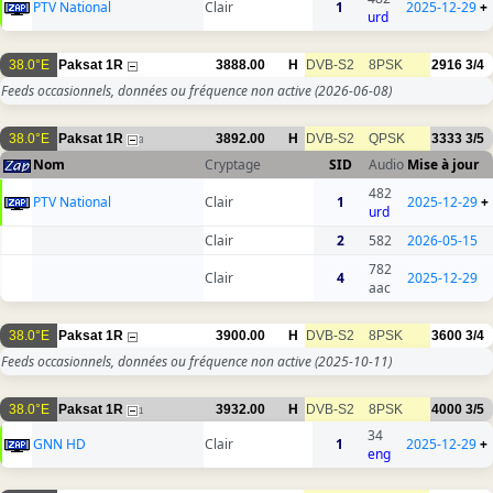
PTV National
Clair
1
2025-12-29
+
urd
38.0°E
Paksat 1R
3888.00
H
DVB-S2
8PSK
2916
3/4
Feeds occasionnels, données ou fréquence non active
(2026-06-08)
38.0°E
Paksat 1R
3892.00
H
DVB-S2
QPSK
3333
3/5
3
Nom
Cryptage
SID
Audio
Mise à jour
482
PTV National
Clair
1
2025-12-29
+
urd
Clair
2
582
2026-05-15
782
Clair
4
2025-12-29
aac
38.0°E
Paksat 1R
3900.00
H
DVB-S2
8PSK
3600
3/4
Feeds occasionnels, données ou fréquence non active
(2025-10-11)
38.0°E
Paksat 1R
3932.00
H
DVB-S2
8PSK
4000
3/5
1
34
GNN HD
Clair
1
2025-12-29
+
eng