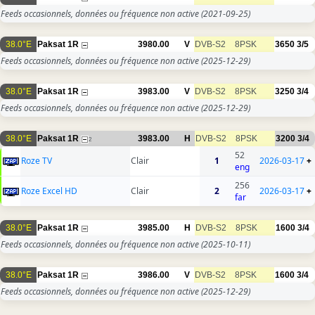
Feeds occasionnels, données ou fréquence non active
(2021-09-25)
38.0°E
Paksat 1R
3980.00
V
DVB-S2
8PSK
3650
3/5
Feeds occasionnels, données ou fréquence non active
(2025-12-29)
38.0°E
Paksat 1R
3983.00
V
DVB-S2
8PSK
3250
3/4
Feeds occasionnels, données ou fréquence non active
(2025-12-29)
38.0°E
Paksat 1R
3983.00
H
DVB-S2
8PSK
3200
3/4
2
52
Roze TV
Clair
1
2026-03-17
+
eng
256
Roze Excel HD
Clair
2
2026-03-17
+
far
38.0°E
Paksat 1R
3985.00
H
DVB-S2
8PSK
1600
3/4
Feeds occasionnels, données ou fréquence non active
(2025-10-11)
38.0°E
Paksat 1R
3986.00
V
DVB-S2
8PSK
1600
3/4
Feeds occasionnels, données ou fréquence non active
(2025-12-29)