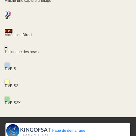
Affiche une capture d´image
3D
Vidéos en Direct
+
Historique des news
DVB-S
DVB-S2
DVB-S2X
Page de démarrage