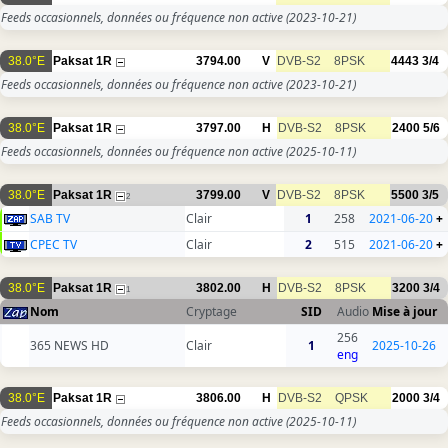
Feeds occasionnels, données ou fréquence non active
(2023-10-21)
38.0°E
Paksat 1R
3794.00
V
DVB-S2
8PSK
4443
3/4
Feeds occasionnels, données ou fréquence non active
(2023-10-21)
38.0°E
Paksat 1R
3797.00
H
DVB-S2
8PSK
2400
5/6
Feeds occasionnels, données ou fréquence non active
(2025-10-11)
38.0°E
Paksat 1R
3799.00
V
DVB-S2
8PSK
5500
3/5
2
SAB TV
Clair
1
258
2021-06-20
+
CPEC TV
Clair
2
515
2021-06-20
+
38.0°E
Paksat 1R
3802.00
H
DVB-S2
8PSK
3200
3/4
1
Nom
Cryptage
SID
Audio
Mise à jour
256
365 NEWS HD
Clair
1
2025-10-26
eng
38.0°E
Paksat 1R
3806.00
H
DVB-S2
QPSK
2000
3/4
Feeds occasionnels, données ou fréquence non active
(2025-10-11)