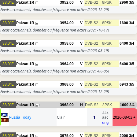
38.0°E
Paksat 1R
3952.00
V
DVB-S2
8PSK
2960
3/5
Feeds occasionnels, données ou fréquence non active
(2025-12-29)
38.0°E
Paksat 1R
3954.00
V
DVB-S2
8PSK
1600
3/4
Feeds occasionnels, données ou fréquence non active
(2021-10-17)
38.0°E
Paksat 1R
3958.00
V
DVB-S2
8PSK
6400
3/4
Feeds occasionnels, données ou fréquence non active
(2023-08-19)
38.0°E
Paksat 1R
3964.00
V
DVB-S2
8PSK
6400
3/5
Feeds occasionnels, données ou fréquence non active
(2021-06-05)
38.0°E
Paksat 1R
3968.00
V
DVB-S2
8PSK
6943
3/5
Feeds occasionnels, données ou fréquence non active
(2025-12-29)
38.0°E
Paksat 1R
3968.00
H
DVB-S2
8PSK
1600
3/4
1
232
Russia Today
Clair
1
aac
2026-08-03
+
eng
38.0°E
Paksat 1R
3975.00
V
DVB-S2
8PSK
2000
3/4