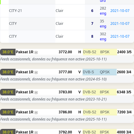
urd
282
CITY-21
Clair
6
2021-10-07
eng
35
CITY
Clair
7
2021-10-07
eng
302
CITY
Clair
8
2021-10-07
eng
38.0°E
Paksat 1R
3772.00
H
DVB-S2
8PSK
2400
3/5
Feeds occasionnels, données ou fréquence non active
(2025-10-11)
38.0°E
Paksat 1R
3777.00
V
DVB-S
QPSK
2600
3/4
Feeds occasionnels, données ou fréquence non active
(2024-05-10)
38.0°E
Paksat 1R
3783.00
V
DVB-S2
8PSK
6348
3/5
Feeds occasionnels, données ou fréquence non active
(2023-10-21)
38.0°E
Paksat 1R
3786.00
H
DVB-S2
8PSK
7200
3/4
Feeds occasionnels, données ou fréquence non active
(2025-10-11)
38.0°E
Paksat 1R
3792.00
V
DVB-S2
8PSK
4000
3/4