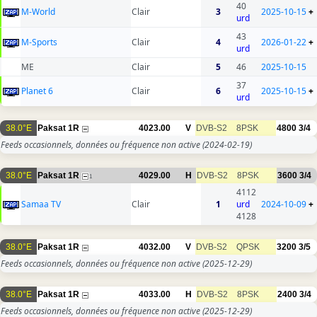
40
M-World
Clair
3
2025-10-15
+
urd
43
M-Sports
Clair
4
2026-01-22
+
urd
ME
Clair
5
46
2025-10-15
37
Planet 6
Clair
6
2025-10-15
+
urd
38.0°E
Paksat 1R
4023.00
V
DVB-S2
8PSK
4800
3/4
Feeds occasionnels, données ou fréquence non active
(2024-02-19)
38.0°E
Paksat 1R
4029.00
H
DVB-S2
8PSK
3600
3/4
1
4112
Samaa TV
Clair
1
urd
2024-10-09
+
4128
38.0°E
Paksat 1R
4032.00
V
DVB-S2
QPSK
3200
3/5
Feeds occasionnels, données ou fréquence non active
(2025-12-29)
38.0°E
Paksat 1R
4033.00
H
DVB-S2
8PSK
2400
3/4
Feeds occasionnels, données ou fréquence non active
(2025-12-29)