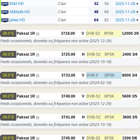
8XM HD
Clair
32
50
2025-11-28
+
Abbtakk HD
Clair
48
66
2025-11-28
+
Jalwa HD
Clair
64
82
2025-11-28
+
38.0°E
Paksat 1R
3718.00
V
DVB-S2
8PSK
12000
3/5
Feeds occasionnels, données ou fréquence non active
(2025-12-29)
38.0°E
Paksat 1R
3725.00
H
DVB-S2
8PSK
2400
3/4
Feeds occasionnels, données ou fréquence non active
(2025-10-18)
38.0°E
Paksat 1R
3733.00
V
DVB-S
QPSK
8000
3/4
Feeds occasionnels, données ou fréquence non active
(2024-02-18)
38.0°E
Paksat 1R
3740.00
V
DVB-S2
8PSK
5600
3/5
Feeds occasionnels, données ou fréquence non active
(2025-12-29)
38.0°E
Paksat 1R
3741.00
H
DVB-S2
8PSK
3600
3/5
Feeds occasionnels, données ou fréquence non active
(2025-10-18)
38.0°E
Paksat 1R
3745.00
V
DVB-S2
8PSK
1500
5/6