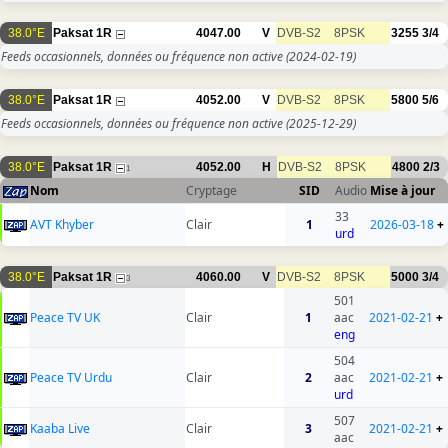
38.0°E
Paksat 1R
4047.00
V
DVB-S2
8PSK
3255
3/4
Feeds occasionnels, données ou fréquence non active
(2024-02-19)
38.0°E
Paksat 1R
4052.00
V
DVB-S2
8PSK
5800
5/6
Feeds occasionnels, données ou fréquence non active
(2025-12-29)
38.0°E
Paksat 1R
4052.00
H
DVB-S2
8PSK
4800
2/3
1
Nom
Cryptage
SID
Audio
Mise à jour
33
AVT Khyber
Clair
1
2026-03-18
+
urd
38.0°E
Paksat 1R
4060.00
V
DVB-S2
8PSK
5000
3/4
3
501
Peace TV UK
Clair
1
aac
2021-02-21
+
eng
504
Peace TV Urdu
Clair
2
aac
2021-02-21
+
urd
507
Kaaba Live
Clair
3
2021-02-21
+
aac