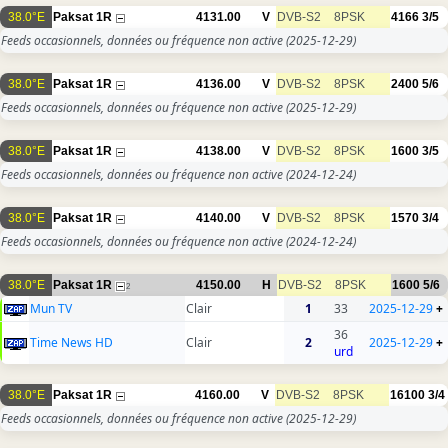
38.0°E
Paksat 1R
4131.00
V
DVB-S2
8PSK
4166
3/5
Feeds occasionnels, données ou fréquence non active
(2025-12-29)
38.0°E
Paksat 1R
4136.00
V
DVB-S2
8PSK
2400
5/6
Feeds occasionnels, données ou fréquence non active
(2025-12-29)
38.0°E
Paksat 1R
4138.00
V
DVB-S2
8PSK
1600
3/5
Feeds occasionnels, données ou fréquence non active
(2024-12-24)
38.0°E
Paksat 1R
4140.00
V
DVB-S2
8PSK
1570
3/4
Feeds occasionnels, données ou fréquence non active
(2024-12-24)
38.0°E
Paksat 1R
4150.00
H
DVB-S2
8PSK
1600
5/6
2
Mun TV
Clair
1
33
2025-12-29
+
36
Time News HD
Clair
2
2025-12-29
+
urd
38.0°E
Paksat 1R
4160.00
V
DVB-S2
8PSK
16100
3/4
Feeds occasionnels, données ou fréquence non active
(2025-12-29)