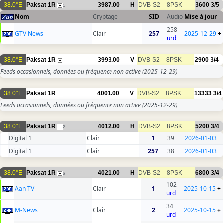
38.0°E
Paksat 1R
3987.00
H
DVB-S2
8PSK
3600
3/5
1
Nom
Cryptage
SID
Audio
Mise à jour
258
GTV News
Clair
257
2025-12-29
+
urd
38.0°E
Paksat 1R
3993.00
V
DVB-S2
8PSK
2900
3/4
Feeds occasionnels, données ou fréquence non active
(2025-12-29)
38.0°E
Paksat 1R
4001.00
V
DVB-S2
8PSK
13333
3/4
Feeds occasionnels, données ou fréquence non active
(2025-12-29)
38.0°E
Paksat 1R
4012.00
H
DVB-S2
8PSK
5200
3/4
2
Digital 1
Clair
1
39
2026-01-03
Digital 1
Clair
257
38
2026-01-03
38.0°E
Paksat 1R
4021.00
H
DVB-S2
8PSK
6800
3/4
6
102
Aan TV
Clair
1
2025-10-15
+
urd
34
M-News
Clair
2
2025-10-15
+
urd