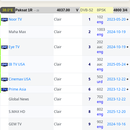
38.0°E
Paksat 1R
4037.00
V
DVB-S2
8PSK
4800
3/4
23
102
Noor TV
Clair
1
2023-05-20
+
eng
1003
Maha Max
Clair
2
2024-10-19
eng
202
Eye TV
Clair
3
aac
2024-10-19
+
eng
302
IB TV USA
Clair
4
aac
2025-05-24
+
eng
502
Cinemax USA
Clair
5
2023-12-22
+
urd
Prime Asia
Clair
6
602
2023-12-22
+
702
Global News
Clair
7
2023-12-22
eng
802
S.MAX HD
Clair
8
2025-12-20
eng
902
GEM TV
Clair
9
2024-10-16
eng