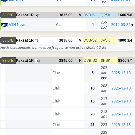
urd
38.0°E
Paksat 1R
3835.00
V
DVB-S
QPSK
1600
5/6
1
256
VSH News
Clair
1
2019-03-24
+
257
38.0°E
Paksat 1R
3838.00
V
DVB-S2
8PSK
4800
3/4
Feeds occasionnels, données ou fréquence non active
(2025-12-29)
38.0°E
Paksat 1R
3845.00
H
DVB-S2
8PSK
8800
3/4
11
203
Clair
5
aac
2025-12-13
eng
208
Clair
10
2025-12-13
aac
213
Clair
15
2025-12-13
aac
218
Clair
20
2025-12-13
a01
Clair
25
223
2025-12-13
228