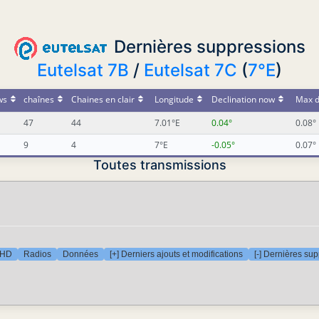
Dernières suppressions
Eutelsat 7B
/
Eutelsat 7C
(
7°E
)
ws
chaînes
Chaines en clair
Longitude
Declination now
Max d
47
44
7.01°E
0.04°
0.08°
9
4
7°E
-0.05°
0.07°
Toutes transmissions
 HD
Radios
Données
[+] Derniers ajouts et modifications
[-] Dernières su