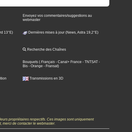
Envoyez vos commentaires/suggestions au
webmaster
rd 13°E)
Dernières mises à jour (News, Astra 19,2°E)
Recherche des Chaînes
Bouquets
(
Français
- Canal+ France
- TNTSAT
-
Bis
- Orange
- Fransat
)
tion
Transmissions en 3D
 leurs propriétaires respectifs. Ces images sont uniquement
ht, merci de contacter le webmaster.