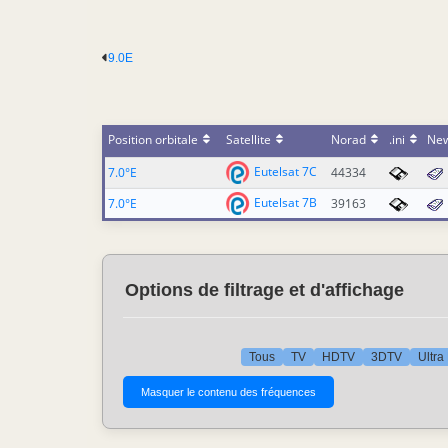
9.0E
Position orbitale
Satellite
Norad
.ini
Ne
Eutelsat 7C
7.0°E
44334
Eutelsat 7B
7.0°E
39163
Options de filtrage et d'affichage
Tous
TV
HDTV
3DTV
Ultra