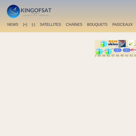
NEWS
[+]
[-]
SATELLITES
CHAîNES
BOUQUETS
FAISCEAUX