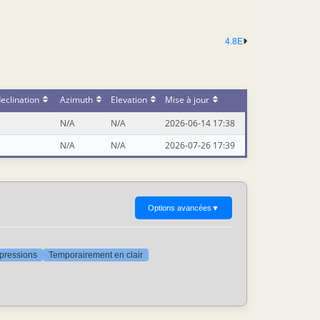
4.8E
eclination
Azimuth
Elevation
Mise à jour
N/A
N/A
2026-06-14 17:38
N/A
N/A
2026-07-26 17:39
Options avancées
▼
ppressions
Temporairement en clair