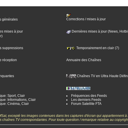
Corrections / mises à jour
s générales
es mises à jour
Dernières mises à jour (News, Hotbi
r)
es suppressions
Temporairement en clair (7)
e réception
Annuaire des Chaînes
nquantes
Chaînes TV en Ultra Haute Défini
ue: Sport, Clair
Fréquences des Feeds
ue: Informations, Clair
Les derniers Feeds
que: Cinéma, Clair
Forum Satellite FTA
gOfSat, excepté les images contenues dans les captures d'écran qui appartiennent à
 des chaînes TV correspondantes. Pour toute question / remarque relative au copyrig