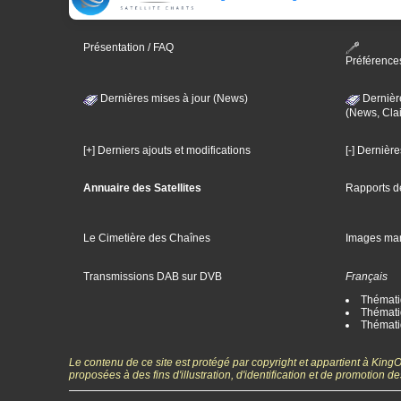
Présentation / FAQ
Préférence
Dernières mises à jour (News)
Dernièr
(News, Clai
[+] Derniers ajouts et modifications
[-] Dernièr
Annuaire des Satellites
Rapports d
Le Cimetière des Chaînes
Images ma
Transmissions DAB sur DVB
Français
Thématiq
Thématiq
Thémati
Le contenu de ce site est protégé par copyright et appartient à Kin
proposées à des fins d'illustration, d'identification et de promotion