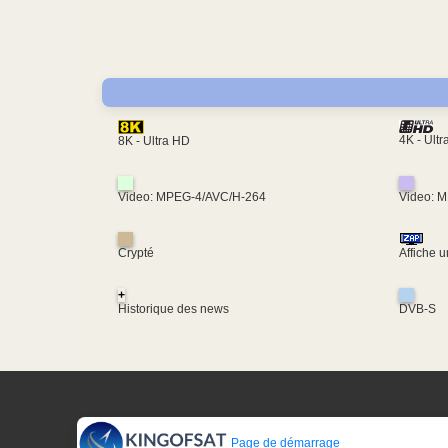
4K - Ult
8K - Ultra HD
Video: MPEG-4/AVC/H-264
Video: 
Crypté
Affiche 
+
Historique des news
DVB-S
Page de démarrage