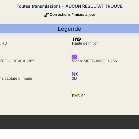
Toutes transmissions - AUCUN RESULTAT TROUVE
Corrections / mises à jour
Légende
ra HD
Haute définition
MPEG-H/HEVC/H-265
Video: MPEG-I/VVC/H-266
une capture d´image
3D
DVB-S2