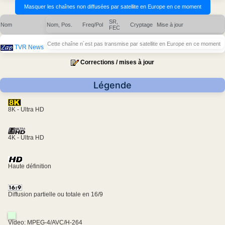
SR,
Nom
Nom, Pos.
Freq/Pol
Cryptage
Mise à jour
FEC
Cette chaîne n´est pas transmise par satellite en Europe en ce moment
TVR News
Corrections / mises à jour
Légende
8K - Ultra HD
4K - Ultra HD
Haute définition
Diffusion partielle ou totale en 16/9
Video: MPEG-4/AVC/H-264