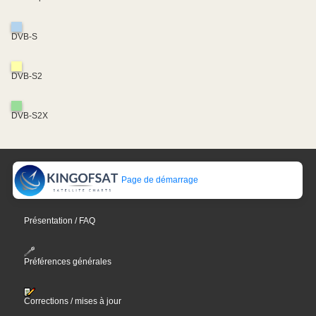
DVB-S
DVB-S2
DVB-S2X
Page de démarrage
Présentation / FAQ
Préférences générales
Corrections / mises à jour