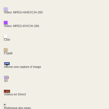
Video: MPEG-H/HEVC/H-265
Video: MPEG-I/VVC/H-266
Clair
Crypté
Affiche une capture d´image
3D
Vidéos en Direct
+
Historique des news