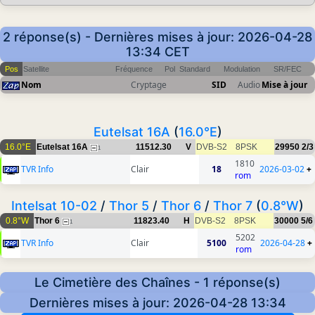
2 réponse(s) - Dernières mises à jour: 2026-04-28
13:34 CET
Pos
Satellite
Fréquence
Pol
Standard
Modulation
SR/FEC
Nom
Cryptage
SID
Audio
Mise à jour
Eutelsat 16A
(
16.0°E
)
16.0°E
Eutelsat 16A
11512.30
V
DVB-S2
8PSK
29950
2/3
1
1810
TVR Info
Clair
18
2026-03-02
+
rom
Intelsat 10-02
/
Thor 5
/
Thor 6
/
Thor 7
(
0.8°W
)
0.8°W
Thor 6
11823.40
H
DVB-S2
8PSK
30000
5/6
1
5202
TVR Info
Clair
5100
2026-04-28
+
rom
Le Cimetière des Chaînes - 1 réponse(s)
Dernières mises à jour: 2026-04-28 13:34