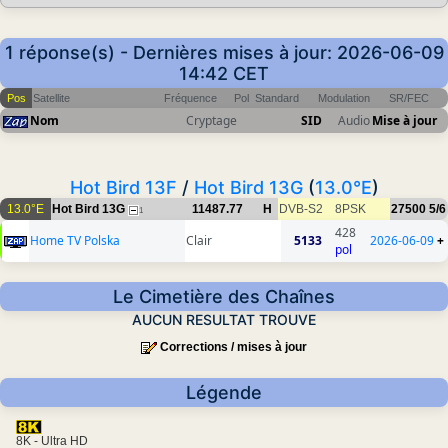
1 réponse(s) - Dernières mises à jour: 2026-06-09
14:42 CET
Pos
Satellite
Fréquence
Pol
Standard
Modulation
SR/FEC
Nom
Cryptage
SID
Audio
Mise à jour
Hot Bird 13F
/
Hot Bird 13G
(
13.0°E
)
13.0°E
Hot Bird 13G
11487.77
H
DVB-S2
8PSK
27500
5/6
1
428
Home TV Polska
Clair
5133
2026-06-09
+
pol
Le Cimetière des Chaînes
AUCUN RESULTAT TROUVE
Corrections / mises à jour
Légende
8K - Ultra HD