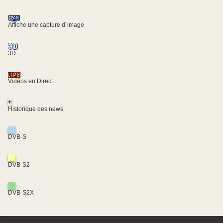
Affiche une capture d´image
3D
Vidéos en Direct
+
Historique des news
DVB-S
DVB-S2
DVB-S2X