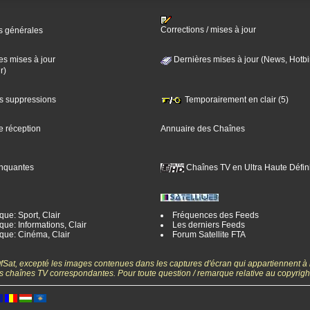
Corrections / mises à jour
s générales
es mises à jour
Dernières mises à jour (News, Hotbi
r)
es suppressions
Temporairement en clair (5)
e réception
Annuaire des Chaînes
nquantes
Chaînes TV en Ultra Haute Défini
ue: Sport, Clair
Fréquences des Feeds
ue: Informations, Clair
Les derniers Feeds
que: Cinéma, Clair
Forum Satellite FTA
gOfSat, excepté les images contenues dans les captures d'écran qui appartiennent à
 des chaînes TV correspondantes. Pour toute question / remarque relative au copyrig