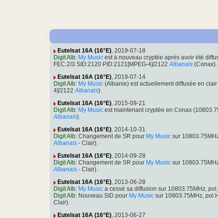
Eutelsat 16A (16°E)
, 2019-07-18
Digit Alb
:
My Music
est à nouveau cryptée après avoir été dif
FEC:2/3 SID:2120 PID:2121[MPEG-4]/2122
Albanais
(Conax).
Eutelsat 16A (16°E)
, 2019-07-14
Digit Alb
:
My Music
(Albanie) est actuellement diffusée en c
4]/2122
Albanais
).
Eutelsat 16A (16°E)
, 2015-09-21
Digit Alb
:
My Music
est maintenant cryptée en Conax (10803.
Albanais
).
Eutelsat 16A (16°E)
, 2014-10-31
Digit Alb
: Changement de SR pour
My Music
sur 10803.75MHz,
Albanais
- Clair).
Eutelsat 16A (16°E)
, 2014-09-28
Digit Alb
: Changement de SR pour
My Music
sur 10803.75MHz,
Albanais
- Clair).
Eutelsat 16A (16°E)
, 2013-06-28
Digit Alb
:
My Music
a cessé sa diffusion sur 10803.75MHz, p
Digit Alb
: Nouveau SID pour
My Music
sur 10803.75MHz, pol.
Clair).
Eutelsat 16A (16°E)
, 2013-06-27