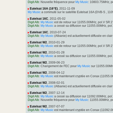
Digit Alb
: Nouvelle fréquence pour
My Music
: 10803.75MHz, p
Eutelsat 16A (16°E)
, 2011-11-09
My Music
a commuté sur le satellite Eutelsat 16A (DVB-S , 
Eutelsat 16C
, 2011-05-02
Digit Alb
:
My Music
est de retour sur 11055.00MHz, pol.V SR:
Digit Alb
:
My Music
a cessé sa diffusion sur 11055.00MHz, po
Eutelsat 16C
, 2010-07-24
Digit Alb
:
My Music
(Albanie) est actuellement diffusée en cl
Eutelsat W2
, 2010-01-29
Digit Alb
:
My Music
est de retour sur 11055.00MHz, pol.V SR:
Eutelsat W2
, 2010-01-28
Digit Alb
:
My Music
a cessé sa diffusion sur 11055.00MHz, po
Eutelsat W2
, 2009-06-23
Digit Alb
: Changement de FEC pour
My Music
sur 11055.00MHz
Eutelsat W2
, 2008-04-12
Digit Alb
:
My Music
est maintenant cryptée en Conax (11055.
Eutelsat W2
, 2008-02-01
Digit Alb
:
My Music
(Albanie) est actuellement diffusée en cl
Eutelsat W2
, 2007-12-14
Digit Alb
:
My Music
a cessé sa diffusion sur 11092.00MHz, po
Digit Alb
: Nouvelle fréquence pour
My Music
: 11055.00MHz, p
Eutelsat W2
, 2007-07-07
Digit Alb
:
My Music
est maintenant cryptée en Conax (11092.