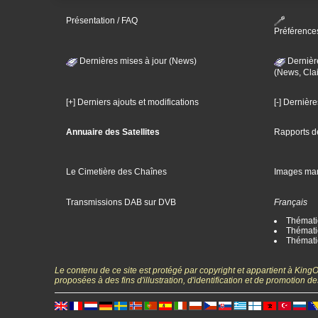
Présentation / FAQ
Préférence
Dernières mises à jour (News)
Dernièr
(News, Clai
[+] Derniers ajouts et modifications
[-] Dernièr
Annuaire des Satellites
Rapports d
Le Cimetière des Chaînes
Images ma
Transmissions DAB sur DVB
Français
Thématiq
Thématiq
Thémati
Le contenu de ce site est protégé par copyright et appartient à Kin
proposées à des fins d'illustration, d'identification et de promotion