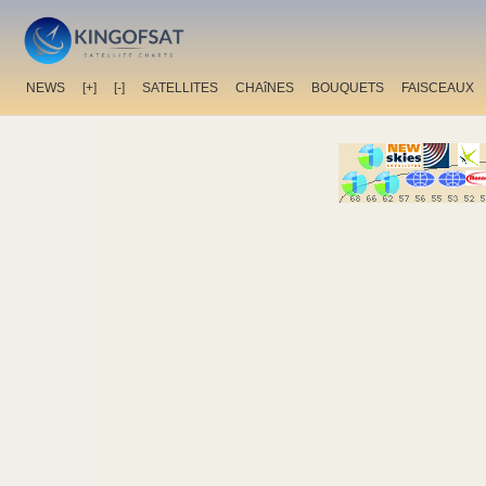
NEWS
[+]
[-]
SATELLITES
CHAîNES
BOUQUETS
FAISCEAUX