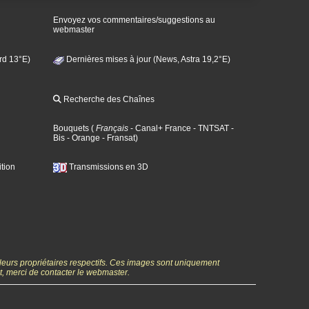
Envoyez vos commentaires/suggestions au
webmaster
rd 13°E)
Dernières mises à jour (News, Astra 19,2°E)
Recherche des Chaînes
Bouquets
(
Français
- Canal+ France
- TNTSAT
-
Bis
- Orange
- Fransat
)
tion
Transmissions en 3D
 leurs propriétaires respectifs. Ces images sont uniquement
ht, merci de contacter le webmaster.