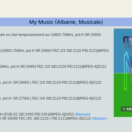
My Music (Albanie, Musicale)
fusée en clair temporairement sur 10803.75MHz, pol.H SR:29950
lair (10803.75MHz, pol.H SR:29950 FEC:2/3 SID:2120 PID:2121[MPEG-
75MHz, pol.H SR:29950 FEC:2/3 SID:2120 PID:2121[MPEG-4]/2122
 pol.H: SR:29950 ( FEC:2/3 SID:2120 PID:2121[MPEG-4]/2122
 pol.H: SR:27500 ( FEC:3/4 SID:2120 PID:2121[MPEG-4]/2122
ol.H (DVB-S2 SID:2450 PID:2451[MPEG-4]/2452
Albanais
)
H SR:30000 FEC:3/5: SID:2120 ( PID:2121[MPEG-4]/2122
Albanais
-