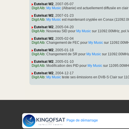
Eutelsat W2
, 2007-05-07
Digit Alb
:
My Music
(Albanie) est actuellement diffusée en cl
Eutelsat W2
, 2007-01-23
Digit Alb
:
My Music
est maintenant cryptée en Conax (11092.
Eutelsat W2
, 2005-04-20
Digit Alb
: Nouveau SID pour
My Music
sur 11092.00MHz, pol.V
Eutelsat W2
, 2005-02-04
Digit Alb
: Changement de FEC pour
My Music
sur 11092.00MHz
Eutelsat W2
, 2005-01-18
Digit Alb
: Changement de SR pour
My Music
sur 11092.00MHz,
Eutelsat W2
, 2005-01-10
Digit Alb
: Modification des PID pour
My Music
sur 11095.00MHz
Eutelsat W2
, 2004-12-17
Digit Alb
:
My Music
teste ses émissions en DVB-S Clair sur 1
Page de démarrage