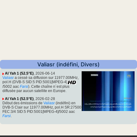
Valiasr (indéfini, Divers)
Al Yah 1 (52.5°E)
, 2026-06-14
Valiasr
a cessé sa diffusion sur 11977.00MHz,
pol.H (DVB-S SID:5 PID:5001[MPEG-4]
/5002 aac
Farsi
). Cette chaîne n´est plus
diffusée par aucun satellite en Europe.
Al Yah 1 (52.5°E)
, 2026-02-28
Début des émissions de
Valiasr
(indéfini) en
DVB-S Clair sur 11977.00MHz, pol.H SR:27500
FEC:3/4 SID:5 PID:5001[MPEG-4]/5002 aac
Farsi
.