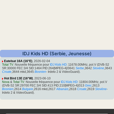
IDJ Kids HD (Serbie, Jeunesse)
Eutelsat 16A (16°E)
, 2026-02-04
Total TV
: Nouvelle fréquence pour
IDJ Kids HD
: 11678.00MHz, pol.V (DVB-S2
SR:30000 FEC:3/4 SID:1464 PID:264[MPEG-4]/3641
Serbe
,3642
Slovène
,3643
Croate
,3644 mkd,3645
Bosnien
- Irdeto 2 & VideoGuard).
Hot Bird 13E (16°W)
, 2023-06-10
Nova
&
Total TV
: Nouvelle fréquence pour
IDJ Kids HD
: 11804.00MHz, pol.V
(DVB-S2 SR:29700 FEC:3/4 SID:413 PID:210[MPEG-4]/313
Grec
,2613
Bosnien
,2614
Bulgare
,2616 mkd,2617
Albanais
,2618
Croate
,2619
Slovène
-
Irdeto 2 & VideoGuard).