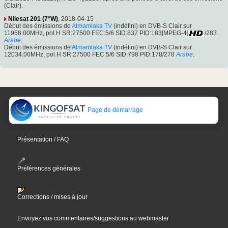
(Clair).
Nilesat 201 (7°W)
, 2018-04-15
Début des émissions de
Almamlaka TV
(indéfini) en DVB-S Clair sur
11958.00MHz, pol.H SR:27500 FEC:5/6 SID:837 PID:183[MPEG-4]
/283
Arabe
.
Début des émissions de
Almamlaka TV
(indéfini) en DVB-S Clair sur
12034.00MHz, pol.H SR:27500 FEC:5/6 SID:798 PID:178/278
Arabe
.
Page de démarrage
Présentation / FAQ
Préférences générales
Corrections / mises à jour
Envoyez vos commentaires/suggestions au webmaster