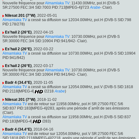
Nouvelle fréquence pour
Almamlaka TV
: 11430.00MHz, pol.H (DVB-S
SR:27500 FEC:3/4 SID:7003 PID:713[MPEG-4]/723
Arabe
- Clair).
Nilesat 201 (7°W)
, 2022-05-01
Almamlaka TV
a cessé sa diffusion sur 12034.00MHz, pol.H (DVB-S SID:798
PID:178/278)
Es'hail 2 (26°E)
, 2022-04-15
Nouvelle fréquence pour
Almamlaka TV
: 10730.00MHz, pol.H (DVB-S
SR:30000 FEC:3/4 SID:10904 PID:941/942- Clair).
Es'hail 2 (26°E)
, 2022-03-22
Almamlaka TV
a cessé sa diffusion sur 10730.00MHz, pol.H (DVB-S SID:10904
PID:941/942)
Es'hail 2 (26°E)
, 2022-03-17
Nouvelle fréquence pour
Almamlaka TV
: 10730.00MHz, pol.H (DVB-S
SR:30000 FEC:3/4 SID:10904 PID:941/942- Clair).
Badr 4 (34.4°E)
, 2020-11-05
Almamlaka TV
a cessé sa diffusion sur 12054.00MHz, pol.V (DVB-S SID:1818
PID:2118[MPEG-4]
/2218
Arabe
)
Nilesat 201 (7°W)
, 2018-11-02
Almamlaka TV
est de retour sur 11958.00MHz, pol.H SR:27500 FEC:5/6
SID:837 PID:183[MPEG-4]/283, après une période d´arrêt de ses émissions
(Clair).
Almamlaka TV
a cessé sa diffusion sur 11958.00MHz, pol.H (DVB-S SID:837
PID:183[MPEG-4]
/283)
Badr 4 (34.4°E)
, 2018-04-16
Almamlaka TV
est de retour sur 12054.00MHz, pol.V SR:27500 FEC:5/6
SID:1818 PID:2118[MPEG-4]/2218, après une période d´arrêt de ses émissions