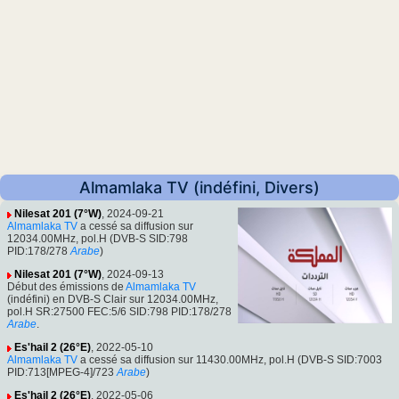
Almamlaka TV (indéfini, Divers)
Nilesat 201 (7°W)
, 2024-09-21
Almamlaka TV
a cessé sa diffusion sur
12034.00MHz, pol.H (DVB-S SID:798
PID:178/278
Arabe
)
Nilesat 201 (7°W)
, 2024-09-13
Début des émissions de
Almamlaka TV
(indéfini) en DVB-S Clair sur 12034.00MHz,
pol.H SR:27500 FEC:5/6 SID:798 PID:178/278
Arabe
.
Es'hail 2 (26°E)
, 2022-05-10
Almamlaka TV
a cessé sa diffusion sur 11430.00MHz, pol.H (DVB-S SID:7003
PID:713[MPEG-4]/723
Arabe
)
Es'hail 2 (26°E)
, 2022-05-06