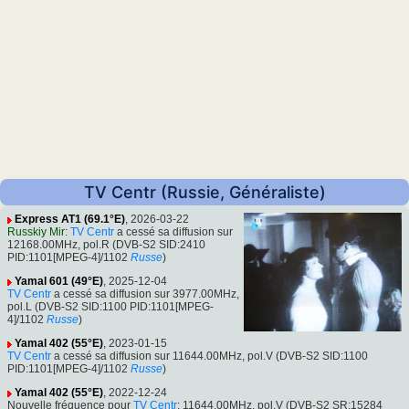
TV Centr (Russie, Généraliste)
Express AT1 (69.1°E)
, 2026-03-22
Russkiy Mir
:
TV Centr
a cessé sa diffusion sur
12168.00MHz, pol.R (DVB-S2 SID:2410
PID:1101[MPEG-4]/1102
Russe
)
Yamal 601 (49°E)
, 2025-12-04
TV Centr
a cessé sa diffusion sur 3977.00MHz,
pol.L (DVB-S2 SID:1100 PID:1101[MPEG-
4]/1102
Russe
)
Yamal 402 (55°E)
, 2023-01-15
TV Centr
a cessé sa diffusion sur 11644.00MHz, pol.V (DVB-S2 SID:1100
PID:1101[MPEG-4]/1102
Russe
)
Yamal 402 (55°E)
, 2022-12-24
Nouvelle fréquence pour
TV Centr
: 11644.00MHz, pol.V (DVB-S2 SR:15284