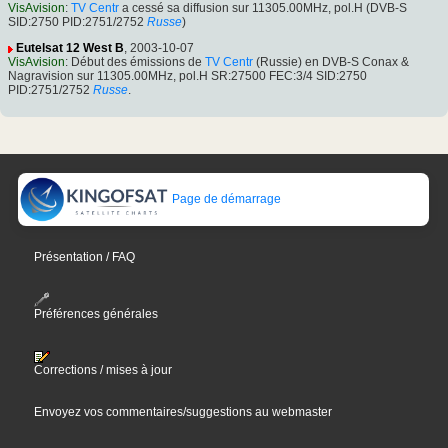
VisAvision
:
TV Centr
a cessé sa diffusion sur 11305.00MHz, pol.H (DVB-S
SID:2750 PID:2751/2752
Russe
)
Eutelsat 12 West B
, 2003-10-07
VisAvision
: Début des émissions de
TV Centr
(Russie) en DVB-S Conax &
Nagravision sur 11305.00MHz, pol.H SR:27500 FEC:3/4 SID:2750
PID:2751/2752
Russe
.
Page de démarrage
Présentation / FAQ
Préférences générales
Corrections / mises à jour
Envoyez vos commentaires/suggestions au webmaster