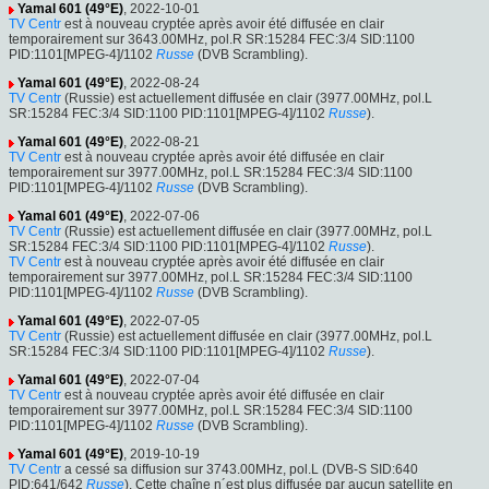
Yamal 601 (49°E)
, 2022-10-01
TV Centr
est à nouveau cryptée après avoir été diffusée en clair
temporairement sur 3643.00MHz, pol.R SR:15284 FEC:3/4 SID:1100
PID:1101[MPEG-4]/1102
Russe
(DVB Scrambling).
Yamal 601 (49°E)
, 2022-08-24
TV Centr
(Russie) est actuellement diffusée en clair (3977.00MHz, pol.L
SR:15284 FEC:3/4 SID:1100 PID:1101[MPEG-4]/1102
Russe
).
Yamal 601 (49°E)
, 2022-08-21
TV Centr
est à nouveau cryptée après avoir été diffusée en clair
temporairement sur 3977.00MHz, pol.L SR:15284 FEC:3/4 SID:1100
PID:1101[MPEG-4]/1102
Russe
(DVB Scrambling).
Yamal 601 (49°E)
, 2022-07-06
TV Centr
(Russie) est actuellement diffusée en clair (3977.00MHz, pol.L
SR:15284 FEC:3/4 SID:1100 PID:1101[MPEG-4]/1102
Russe
).
TV Centr
est à nouveau cryptée après avoir été diffusée en clair
temporairement sur 3977.00MHz, pol.L SR:15284 FEC:3/4 SID:1100
PID:1101[MPEG-4]/1102
Russe
(DVB Scrambling).
Yamal 601 (49°E)
, 2022-07-05
TV Centr
(Russie) est actuellement diffusée en clair (3977.00MHz, pol.L
SR:15284 FEC:3/4 SID:1100 PID:1101[MPEG-4]/1102
Russe
).
Yamal 601 (49°E)
, 2022-07-04
TV Centr
est à nouveau cryptée après avoir été diffusée en clair
temporairement sur 3977.00MHz, pol.L SR:15284 FEC:3/4 SID:1100
PID:1101[MPEG-4]/1102
Russe
(DVB Scrambling).
Yamal 601 (49°E)
, 2019-10-19
TV Centr
a cessé sa diffusion sur 3743.00MHz, pol.L (DVB-S SID:640
PID:641/642
Russe
). Cette chaîne n´est plus diffusée par aucun satellite en