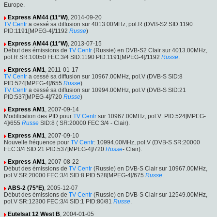
Europe.
Express AM44 (11°W)
, 2014-09-20
TV Centr
a cessé sa diffusion sur 4013.00MHz, pol.R (DVB-S2 SID:1190
PID:1191[MPEG-4]/1192
Russe
)
Express AM44 (11°W)
, 2013-07-15
Début des émissions de
TV Centr
(Russie) en DVB-S2 Clair sur 4013.00MHz,
pol.R SR:10050 FEC:3/4 SID:1190 PID:1191[MPEG-4]/1192
Russe
.
Express AM1
, 2011-01-17
TV Centr
a cessé sa diffusion sur 10967.00MHz, pol.V (DVB-S SID:8
PID:524[MPEG-4]/655
Russe
)
TV Centr
a cessé sa diffusion sur 10994.00MHz, pol.V (DVB-S SID:21
PID:537[MPEG-4]/720
Russe
)
Express AM1
, 2007-09-14
Modification des PID pour
TV Centr
sur 10967.00MHz, pol.V: PID:524[MPEG-
4]/655
Russe
SID:8 ( SR:20000 FEC:3/4 - Clair).
Express AM1
, 2007-09-10
Nouvelle fréquence pour
TV Centr
: 10994.00MHz, pol.V (DVB-S SR:20000
FEC:3/4 SID:21 PID:537[MPEG-4]/720
Russe
- Clair).
Express AM1
, 2007-08-22
Début des émissions de
TV Centr
(Russie) en DVB-S Clair sur 10967.00MHz,
pol.V SR:20000 FEC:3/4 SID:8 PID:528[MPEG-4]/675
Russe
.
ABS-2 (75°E)
, 2005-12-07
Début des émissions de
TV Centr
(Russie) en DVB-S Clair sur 12549.00MHz,
pol.V SR:12300 FEC:3/4 SID:1 PID:80/81
Russe
.
Eutelsat 12 West B
, 2004-01-05