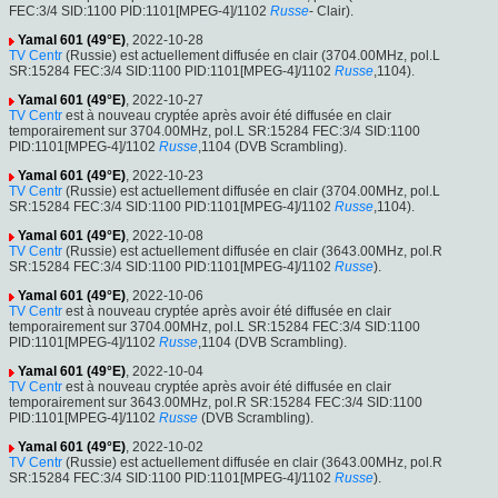
FEC:3/4 SID:1100 PID:1101[MPEG-4]/1102
Russe
- Clair).
Yamal 601 (49°E)
, 2022-10-28
TV Centr
(Russie) est actuellement diffusée en clair (3704.00MHz, pol.L
SR:15284 FEC:3/4 SID:1100 PID:1101[MPEG-4]/1102
Russe
,1104).
Yamal 601 (49°E)
, 2022-10-27
TV Centr
est à nouveau cryptée après avoir été diffusée en clair
temporairement sur 3704.00MHz, pol.L SR:15284 FEC:3/4 SID:1100
PID:1101[MPEG-4]/1102
Russe
,1104 (DVB Scrambling).
Yamal 601 (49°E)
, 2022-10-23
TV Centr
(Russie) est actuellement diffusée en clair (3704.00MHz, pol.L
SR:15284 FEC:3/4 SID:1100 PID:1101[MPEG-4]/1102
Russe
,1104).
Yamal 601 (49°E)
, 2022-10-08
TV Centr
(Russie) est actuellement diffusée en clair (3643.00MHz, pol.R
SR:15284 FEC:3/4 SID:1100 PID:1101[MPEG-4]/1102
Russe
).
Yamal 601 (49°E)
, 2022-10-06
TV Centr
est à nouveau cryptée après avoir été diffusée en clair
temporairement sur 3704.00MHz, pol.L SR:15284 FEC:3/4 SID:1100
PID:1101[MPEG-4]/1102
Russe
,1104 (DVB Scrambling).
Yamal 601 (49°E)
, 2022-10-04
TV Centr
est à nouveau cryptée après avoir été diffusée en clair
temporairement sur 3643.00MHz, pol.R SR:15284 FEC:3/4 SID:1100
PID:1101[MPEG-4]/1102
Russe
(DVB Scrambling).
Yamal 601 (49°E)
, 2022-10-02
TV Centr
(Russie) est actuellement diffusée en clair (3643.00MHz, pol.R
SR:15284 FEC:3/4 SID:1100 PID:1101[MPEG-4]/1102
Russe
).