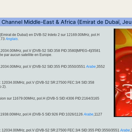
 Channel Middle-East & Africa (Emirat de Dubaï, Je
(Emirat de Dubaï) en DVB-S2 Irdeto 2 sur 12169.00MHz, pol.H
173
Anglais
.
r 12034.00MHz, pol.V (DVB-S2 SID:358 PID:3580[MPEG-4]/3581
sée par aucun satellite en Europe.
r 12034.00MHz, pol.V (DVB-S2 SID:355 PID:3550/3551
Arabe
,3552
: 12034.00MHz, pol.V (DVB-S2 SR:27500 FEC:3/4 SID:358
o 2).
usion sur 11679.00MHz, pol.H (DVB-S SID:4306 PID:2164/3165
r 11938.00MHz, pol.H (DVB-S SID:926 PID:1026/1126
Arabe
,1127
: 12034.00MHz, pol.V (DVB-S2 SR:27500 FEC:3/4 SID:355 PID:3550/3551
Arabe
,