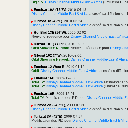
Digitürk
:
Disney Channel Middle-East & Africa
(Emirat de Duba
Eutelsat 10A (12°W)
, 2010-04-13
Disney Channel Middle-East & Africa
a cessé sa diffusion su
Turksat 3A (42°E)
, 2010-03-24
Disney Channel Middle-East & Africa
a cessé sa diffusion su
Hot Bird 13E (16°W)
, 2010-02-02
Nouvelle fréquence pour
Disney Channel Middle-East & Africa
Nilesat 101 (33.1°E)
, 2010-02-01
Orbit Showtime Network
: Nouvelle fréquence pour
Disney Chan
Nilesat 102 (7°W)
, 2010-02-01
Orbit Showtime Network
:
Disney Channel Middle-East & Africa
Eutelsat 12 West B
, 2010-01-18
Orbit
:
Disney Channel Middle-East & Africa
a cessé sa diffusi
Eutelsat 16B
, 2009-12-30
Total TV
:
Disney Channel Middle-East & Africa
est maintenant
Total TV
:
Disney Channel Middle-East & Africa
(Emirat de Duba
Eutelsat 16B
, 2009-12-01
Total TV
: Modification des PID pour
Disney Channel Middle-Eas
Turksat 2A (24.2°E)
, 2009-07-26
Disney Channel Middle-East & Africa
a cessé sa diffusion su
Turksat 3A (42°E)
, 2009-07-17
Modification des PID pour
Disney Channel Middle-East & Afric