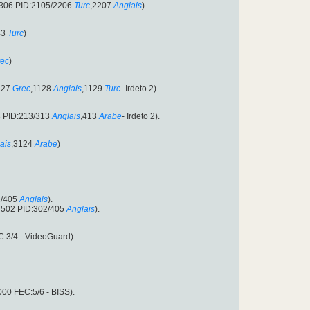
:4306 PID:2105/2206
Turc
,2207
Anglais
).
43
Turc
)
ec
)
127
Grec
,1128
Anglais
,1129
Turc
- Irdeto 2).
3 PID:213/313
Anglais
,413
Arabe
- Irdeto 2).
ais
,3124
Arabe
)
2/405
Anglais
).
:4502 PID:302/405
Anglais
).
:3/4 - VideoGuard).
00 FEC:5/6 - BISS).