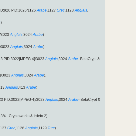
SID:926 PID:1026/1126
Arabe
,1127
Grec
,1128
Anglais
.
s
)
]/3023
Anglais
,3024
Arabe
)
]/3023
Anglais
,3024
Arabe
)
23 PID:3022[MPEG-4]/3023
Anglais
,3024
Arabe
- BetaCrypt &
]/3023
Anglais
,3024
Arabe
).
313
Anglais
,413
Arabe
)
423 PID:3022[MPEG-4]/3023
Anglais
,3024
Arabe
- BetaCrypt &
/4 - Cryptoworks & Irdeto 2).
1127
Grec
,1128
Anglais
,1129
Turc
).