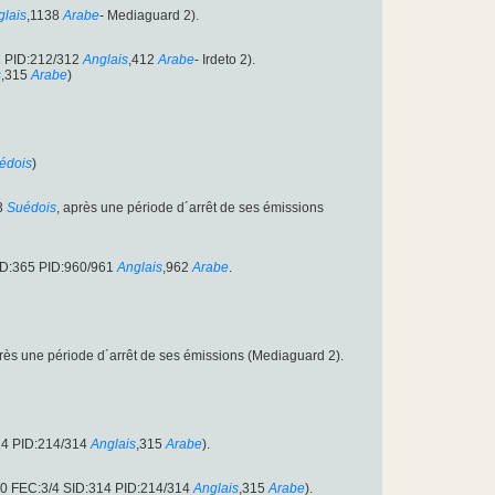
glais
,1138
Arabe
- Mediaguard 2).
2 PID:212/312
Anglais
,412
Arabe
- Irdeto 2).
s
,315
Arabe
)
édois
)
3
Suédois
, après une période d´arrêt de ses émissions
ID:365 PID:960/961
Anglais
,962
Arabe
.
près une période d´arrêt de ses émissions (Mediaguard 2).
14 PID:214/314
Anglais
,315
Arabe
).
500 FEC:3/4 SID:314 PID:214/314
Anglais
,315
Arabe
).