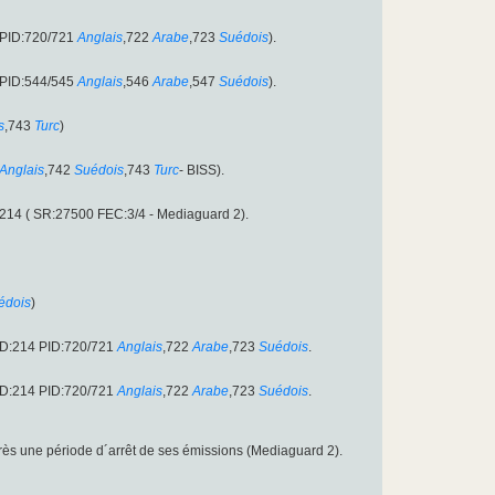
 PID:720/721
Anglais
,722
Arabe
,723
Suédois
).
 PID:544/545
Anglais
,546
Arabe
,547
Suédois
).
s
,743
Turc
)
Anglais
,742
Suédois
,743
Turc
- BISS).
214 ( SR:27500 FEC:3/4 - Mediaguard 2).
édois
)
ID:214 PID:720/721
Anglais
,722
Arabe
,723
Suédois
.
ID:214 PID:720/721
Anglais
,722
Arabe
,723
Suédois
.
près une période d´arrêt de ses émissions (Mediaguard 2).