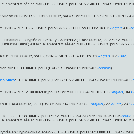
tuellement diffusée en clair (11938.00MHz, pol.H SR:27500 FEC:3/4 SID:926 PID:
ite Nilesat 201 (DVB-S2 , 11862.00MHz, pol.V SR:27500 FEC:2/3 PID:213[MPEG-4]
rd DVB-S2 sur 11862.00MHz, pol.V SR:27500 FEC:2/3 PID:213/313
Anglais
,413
A
est maintenant cryptée en BetaCrypt & Irdeto 2 (11862.00MHz, pol.V SR:27500 F
(Emirat de Dubaï) est actuellement diffusée en clair (11862.00MHz, pol.V SR:27
ion sur 12130.00MHz, pol.H (DVB-S2 SID:15501 PID:102/103
Anglais
,104
Grec
)
usion sur 10930.00MHz, pol.H (DVB-S SID:4502 PID:302/405
Anglais
)
 & Africa
: 11014.00MHz, pol.V (DVB-S SR:27500 FEC:3/4 SID:4502 PID:302/405
ard DVB-S2 sur 12130.00MHz, pol.H SR:27500 FEC:3/4 PID:102/103
Anglais
,104
G
on sur 11604.00MHz, pol.H (DVB-S SID:214 PID:720/721
Anglais
,722
Arabe
,723
Su
en Irdeto 2 (11938.00MHz, pol.H SR:27500 FEC:3/4 SID:926 PID:1026/1126
Arabe
,
tuellement diffusée en clair (11938.00MHz, pol.H SR:27500 FEC:3/4 SID:926 PID:
cryptée en Cryptoworks & Irdeto 2 (11678.00MHz, pol.H SR:30000 FEC:3/4 SID:43