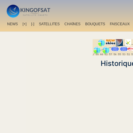
NEWS
[+]
[-]
SATELLITES
CHAîNES
BOUQUETS
FAISCEAUX
Historiqu