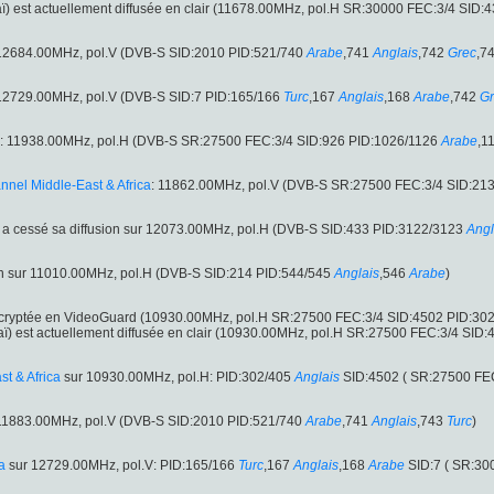
ï) est actuellement diffusée en clair (11678.00MHz, pol.H SR:30000 FEC:3/4 SID
r 12684.00MHz, pol.V (DVB-S SID:2010 PID:521/740
Arabe
,741
Anglais
,742
Grec
,7
r 12729.00MHz, pol.V (DVB-S SID:7 PID:165/166
Turc
,167
Anglais
,168
Arabe
,742
Gr
: 11938.00MHz, pol.H (DVB-S SR:27500 FEC:3/4 SID:926 PID:1026/1126
Arabe
,1
nel Middle-East & Africa
: 11862.00MHz, pol.V (DVB-S SR:27500 FEC:3/4 SID:21
a cessé sa diffusion sur 12073.00MHz, pol.H (DVB-S SID:433 PID:3122/3123
Angl
on sur 11010.00MHz, pol.H (DVB-S SID:214 PID:544/545
Anglais
,546
Arabe
)
 cryptée en VideoGuard (10930.00MHz, pol.H SR:27500 FEC:3/4 SID:4502 PID:30
ï) est actuellement diffusée en clair (10930.00MHz, pol.H SR:27500 FEC:3/4 SID
t & Africa
sur 10930.00MHz, pol.H: PID:302/405
Anglais
SID:4502 ( SR:27500 FEC
r 11883.00MHz, pol.V (DVB-S SID:2010 PID:521/740
Arabe
,741
Anglais
,743
Turc
)
a
sur 12729.00MHz, pol.V: PID:165/166
Turc
,167
Anglais
,168
Arabe
SID:7 ( SR:300