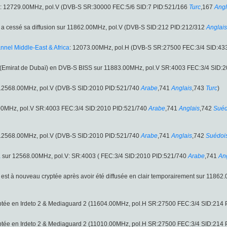
: 12729.00MHz, pol.V (DVB-S SR:30000 FEC:5/6 SID:7 PID:521/166
Turc
,167
Angl
a cessé sa diffusion sur 11862.00MHz, pol.V (DVB-S SID:212 PID:212/312
Anglais
nel Middle-East & Africa
: 12073.00MHz, pol.H (DVB-S SR:27500 FEC:3/4 SID:43
(Emirat de Dubaï) en DVB-S BISS sur 11883.00MHz, pol.V SR:4003 FEC:3/4 SID:
r 12568.00MHz, pol.V (DVB-S SID:2010 PID:521/740
Arabe
,741
Anglais
,743
Turc
)
.00MHz, pol.V SR:4003 FEC:3/4 SID:2010 PID:521/740
Arabe
,741
Anglais
,742
Suéd
r 12568.00MHz, pol.V (DVB-S SID:2010 PID:521/740
Arabe
,741
Anglais
,742
Suédoi
a
sur 12568.00MHz, pol.V: SR:4003 ( FEC:3/4 SID:2010 PID:521/740
Arabe
,741
An
est à nouveau cryptée après avoir été diffusée en clair temporairement sur 118
ptée en Irdeto 2 & Mediaguard 2 (11604.00MHz, pol.H SR:27500 FEC:3/4 SID:214 
ptée en Irdeto 2 & Mediaguard 2 (11010.00MHz, pol.H SR:27500 FEC:3/4 SID:214 