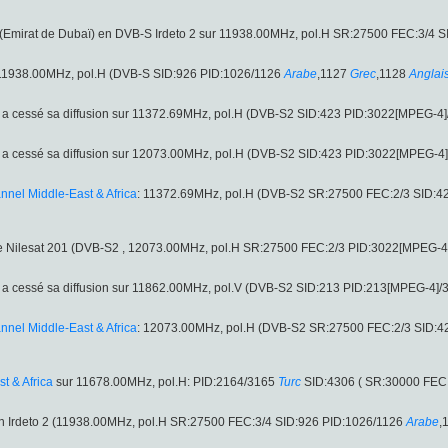
(Emirat de Dubaï) en DVB-S Irdeto 2 sur 11938.00MHz, pol.H SR:27500 FEC:3/4 
r 11938.00MHz, pol.H (DVB-S SID:926 PID:1026/1126
Arabe
,1127
Grec
,1128
Anglai
a cessé sa diffusion sur 11372.69MHz, pol.H (DVB-S2 SID:423 PID:3022[MPEG-4
a cessé sa diffusion sur 12073.00MHz, pol.H (DVB-S2 SID:423 PID:3022[MPEG-4
nel Middle-East & Africa
: 11372.69MHz, pol.H (DVB-S2 SR:27500 FEC:2/3 SID:4
ite Nilesat 201 (DVB-S2 , 12073.00MHz, pol.H SR:27500 FEC:2/3 PID:3022[MPEG-4
a cessé sa diffusion sur 11862.00MHz, pol.V (DVB-S2 SID:213 PID:213[MPEG-4]/
nel Middle-East & Africa
: 12073.00MHz, pol.H (DVB-S2 SR:27500 FEC:2/3 SID:
t & Africa
sur 11678.00MHz, pol.H: PID:2164/3165
Turc
SID:4306 ( SR:30000 FEC:3
en Irdeto 2 (11938.00MHz, pol.H SR:27500 FEC:3/4 SID:926 PID:1026/1126
Arabe
,