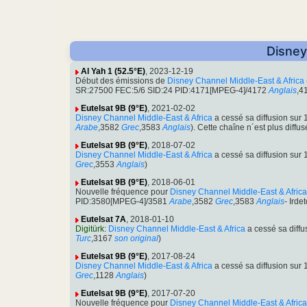
Disney
Al Yah 1 (52.5°E)
, 2023-12-19
Début des émissions de
Disney Channel Middle-East & Africa
SR:27500 FEC:5/6 SID:24 PID:4171[MPEG-4]/4172
Anglais
,4
Eutelsat 9B (9°E)
, 2021-02-02
Disney Channel Middle-East & Africa
a cessé sa diffusion su
Arabe
,3582
Grec
,3583
Anglais
). Cette chaîne n´est plus diffu
Eutelsat 9B (9°E)
, 2018-07-02
Disney Channel Middle-East & Africa
a cessé sa diffusion su
Grec
,3553
Anglais
)
Eutelsat 9B (9°E)
, 2018-06-01
Nouvelle fréquence pour
Disney Channel Middle-East & Africa
PID:3580[MPEG-4]/3581
Arabe
,3582
Grec
,3583
Anglais
- Irdet
Eutelsat 7A
, 2018-01-10
Digitürk
:
Disney Channel Middle-East & Africa
a cessé sa diff
Turc
,3167
son original
)
Eutelsat 9B (9°E)
, 2017-08-24
Disney Channel Middle-East & Africa
a cessé sa diffusion su
Grec
,1128
Anglais
)
Eutelsat 9B (9°E)
, 2017-07-20
Nouvelle fréquence pour
Disney Channel Middle-East & Africa