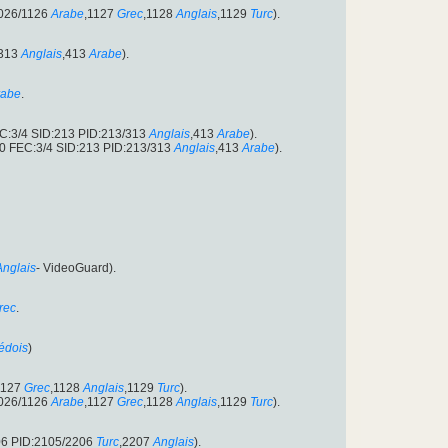
1026/1126
Arabe
,1127
Grec
,1128
Anglais
,1129
Turc
).
/313
Anglais
,413
Arabe
).
rabe
.
EC:3/4 SID:213 PID:213/313
Anglais
,413
Arabe
).
500 FEC:3/4 SID:213 PID:213/313
Anglais
,413
Arabe
).
Anglais
- VideoGuard).
rec
.
édois
)
1127
Grec
,1128
Anglais
,1129
Turc
).
1026/1126
Arabe
,1127
Grec
,1128
Anglais
,1129
Turc
).
06 PID:2105/2206
Turc
,2207
Anglais
).