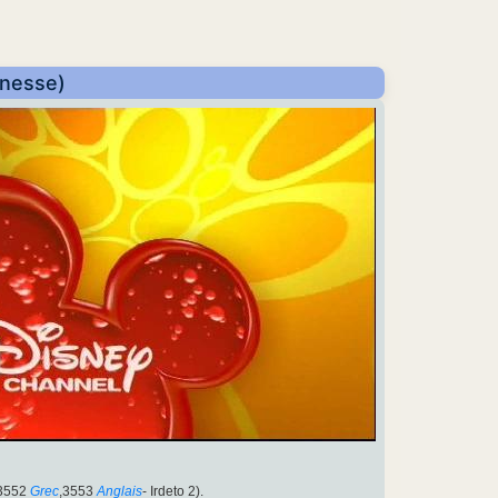
unesse)
3552
Grec
,3553
Anglais
- Irdeto 2).