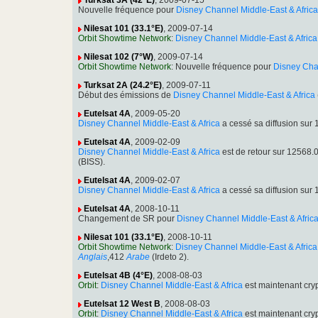
Turksat 3A (42°E)
, 2009-07-15
Nouvelle fréquence pour
Disney Channel Middle-East & Africa
Nilesat 101 (33.1°E)
, 2009-07-14
Orbit Showtime Network
:
Disney Channel Middle-East & Africa
Nilesat 102 (7°W)
, 2009-07-14
Orbit Showtime Network
: Nouvelle fréquence pour
Disney Chan
Turksat 2A (24.2°E)
, 2009-07-11
Début des émissions de
Disney Channel Middle-East & Africa
Eutelsat 4A
, 2009-05-20
Disney Channel Middle-East & Africa
a cessé sa diffusion su
Eutelsat 4A
, 2009-02-09
Disney Channel Middle-East & Africa
est de retour sur 12568
(BISS).
Eutelsat 4A
, 2009-02-07
Disney Channel Middle-East & Africa
a cessé sa diffusion su
Eutelsat 4A
, 2008-10-11
Changement de SR pour
Disney Channel Middle-East & Afric
Nilesat 101 (33.1°E)
, 2008-10-11
Orbit Showtime Network
:
Disney Channel Middle-East & Africa
Anglais
,412
Arabe
(Irdeto 2).
Eutelsat 4B (4°E)
, 2008-08-03
Orbit
:
Disney Channel Middle-East & Africa
est maintenant cry
Eutelsat 12 West B
, 2008-08-03
Orbit
:
Disney Channel Middle-East & Africa
est maintenant cry