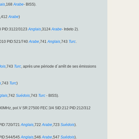
ais
,168
Arabe
- BISS).
,412
Arabe
)
3 PID:3122/3123
Anglais
,3124
Arabe
- Irdeto 2).
2010 PID:521/740
Arabe
,741
Anglais
,743
Turc
.
ois
,743
Turc
, après une période d´arrêt de ses émissions
s
,743
Turc
)
glais
,742
Suédois
,743
Turc
- BISS).
62.00MHz, pol.V SR:27500 FEC:3/4 SID:212 PID:212/312
PID:720/721
Anglais
,722
Arabe
,723
Suédois
).
PID:544/545
Anglais
,546
Arabe
,547
Suédois
).