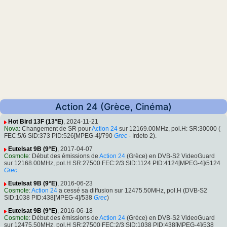
Action 24 (Grèce, Cinéma)
Hot Bird 13F (13°E)
, 2024-11-21
Nova
: Changement de SR pour
Action 24
sur 12169.00MHz, pol.H: SR:30000 (
FEC:5/6 SID:373 PID:526[MPEG-4]/790
Grec
- Irdeto 2).
Eutelsat 9B (9°E)
, 2017-04-07
Cosmote
: Début des émissions de
Action 24
(Grèce) en DVB-S2 VideoGuard
sur 12168.00MHz, pol.H SR:27500 FEC:2/3 SID:1124 PID:4124[MPEG-4]/5124
Grec
.
Eutelsat 9B (9°E)
, 2016-06-23
Cosmote
:
Action 24
a cessé sa diffusion sur 12475.50MHz, pol.H (DVB-S2
SID:1038 PID:438[MPEG-4]/538
Grec
)
Eutelsat 9B (9°E)
, 2016-06-18
Cosmote
: Début des émissions de
Action 24
(Grèce) en DVB-S2 VideoGuard
sur 12475.50MHz, pol.H SR:27500 FEC:2/3 SID:1038 PID:438[MPEG-4]/538