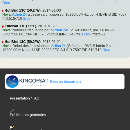
Grec
.
Hot Bird 13C (50.2°W)
, 2014-01-03
Nova
:
Action 24
a cessé sa diffusion sur 10930.00MHz, pol.H (DVB-S SID:7507
PID:518/710
Grec
)
Eutelsat 33F (33°E)
, 2013-10-20
Nova
: Nouvelle fréquence pour
Action 24
: 12169.00MHz, pol.H (DVB-S
SR:27500 FEC:3/4 SID:373 PID:526[MPEG-4]/790
Grec
- Irdeto 2).
Hot Bird 13C (50.2°W)
, 2013-01-21
Nova
: Début des émissions de
Action 24
(Grèce) en DVB-S Irdeto 2 sur
10930.00MHz, pol.H SR:29900 FEC:3/4 SID:7507 PID:518/710
Grec
.
Page de démarrage
Présentation / FAQ
Préférences générales