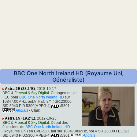
BBC One North Ireland HD (Royaume Uni,
Généraliste)
Astra 2E (28.2°E)
, 2018-10-17
BBC
&
Freesat
&
Sky Digital
: Changement de
FEC pour
BBC One North Ireland HD
sur
10847.00MHz, pol.V: FEC:3/4 ( SR:23000
SID:6943 PID:5300[MPEG-4]
/5301
Anglais
- Clair).
Astra 1N (19.2°E)
, 2012-10-25
BBC
&
Freesat
&
Sky Digital
: Début des
émissions de
BBC One North Ireland HD
(Royaume Uni) en DVB-S2 Clair sur 10847.00MHz, pol.V SR:23000 FEC:2/3
SID:6943 PID:5300[MPEG-4]
/5301
Anglais
.