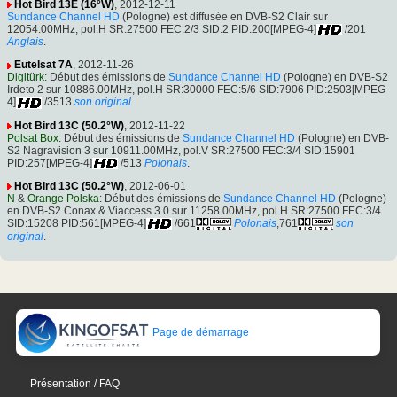
Hot Bird 13E (16°W)
, 2012-12-11
Sundance Channel HD
(Pologne) est diffusée en DVB-S2 Clair sur
12054.00MHz, pol.H SR:27500 FEC:2/3 SID:2 PID:200[MPEG-4]
/201
Anglais
.
Eutelsat 7A
, 2012-11-26
Digitürk
: Début des émissions de
Sundance Channel HD
(Pologne) en DVB-S2
Irdeto 2 sur 10886.00MHz, pol.H SR:30000 FEC:5/6 SID:7906 PID:2503[MPEG-
4]
/3513
son original
.
Hot Bird 13C (50.2°W)
, 2012-11-22
Polsat Box
: Début des émissions de
Sundance Channel HD
(Pologne) en DVB-
S2 Nagravision 3 sur 10911.00MHz, pol.V SR:27500 FEC:3/4 SID:15901
PID:257[MPEG-4]
/513
Polonais
.
Hot Bird 13C (50.2°W)
, 2012-06-01
N
&
Orange Polska
: Début des émissions de
Sundance Channel HD
(Pologne)
en DVB-S2 Conax & Viaccess 3.0 sur 11258.00MHz, pol.H SR:27500 FEC:3/4
SID:15208 PID:561[MPEG-4]
/661
Polonais
,761
son
original
.
Page de démarrage
Présentation / FAQ