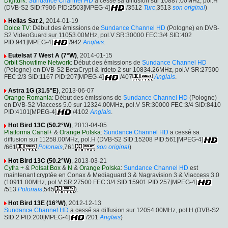
Digitürk
:
Sundance Channel HD
a cessé sa diffusion sur 10887.00MHz, pol.H
(DVB-S2 SID:7906 PID:2503[MPEG-4]
/3512
Turc
,3513
son original
)
Hellas Sat 2
, 2014-01-19
Dolce TV
: Début des émissions de
Sundance Channel HD
(Pologne) en DVB-
S2 VideoGuard sur 11053.00MHz, pol.V SR:30000 FEC:3/4 SID:402
PID:941[MPEG-4]
/942
Anglais
.
Eutelsat 7 West A (7°W)
, 2014-01-15
Orbit Showtime Network
: Début des émissions de
Sundance Channel HD
(Pologne) en DVB-S2 BetaCrypt & Irdeto 2 sur 10834.26MHz, pol.V SR:27500
FEC:2/3 SID:1167 PID:207[MPEG-4]
/407
Anglais
.
Astra 1G (31.5°E)
, 2013-06-07
Orange Romania
: Début des émissions de
Sundance Channel HD
(Pologne)
en DVB-S2 Viaccess 5.0 sur 12324.00MHz, pol.V SR:30000 FEC:3/4 SID:8410
PID:4101[MPEG-4]
/4102
Anglais
.
Hot Bird 13C (50.2°W)
, 2013-04-05
Platforma Canal+
&
Orange Polska
:
Sundance Channel HD
a cessé sa
diffusion sur 11258.00MHz, pol.H (DVB-S2 SID:15208 PID:561[MPEG-4]
/661
Polonais
,761
son original
)
Hot Bird 13C (50.2°W)
, 2013-03-21
Cyfra +
&
Polsat Box
&
N
&
Orange Polska
:
Sundance Channel HD
est
maintenant cryptée en Conax & Mediaguard 3 & Nagravision 3 & Viaccess 3.0
(10911.00MHz, pol.V SR:27500 FEC:3/4 SID:15901 PID:257[MPEG-4]
/513
Polonais
,545
).
Hot Bird 13E (16°W)
, 2012-12-13
Sundance Channel HD
a cessé sa diffusion sur 12054.00MHz, pol.H (DVB-S2
SID:2 PID:200[MPEG-4]
/201
Anglais
)