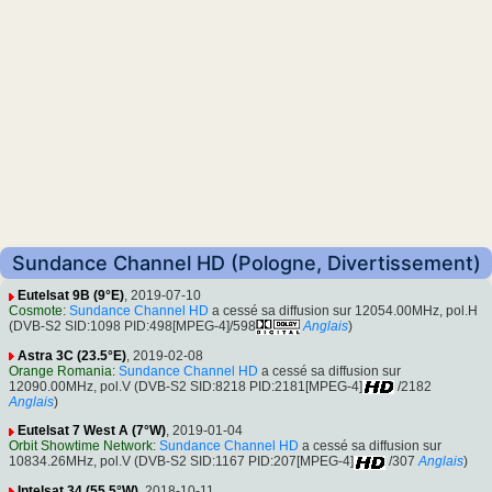
Sundance Channel HD (Pologne, Divertissement)
Eutelsat 9B (9°E)
, 2019-07-10
Cosmote
:
Sundance Channel HD
a cessé sa diffusion sur 12054.00MHz, pol.H
(DVB-S2 SID:1098 PID:498[MPEG-4]/598
Anglais
)
Astra 3C (23.5°E)
, 2019-02-08
Orange Romania
:
Sundance Channel HD
a cessé sa diffusion sur
12090.00MHz, pol.V (DVB-S2 SID:8218 PID:2181[MPEG-4]
/2182
Anglais
)
Eutelsat 7 West A (7°W)
, 2019-01-04
Orbit Showtime Network
:
Sundance Channel HD
a cessé sa diffusion sur
10834.26MHz, pol.V (DVB-S2 SID:1167 PID:207[MPEG-4]
/307
Anglais
)
Intelsat 34 (55.5°W)
, 2018-10-11