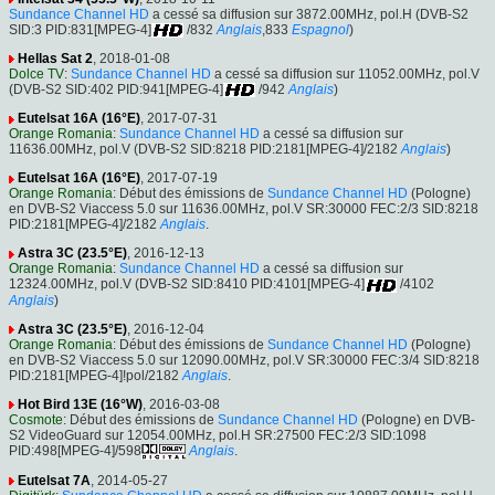
Sundance Channel HD
a cessé sa diffusion sur 3872.00MHz, pol.H (DVB-S2
SID:3 PID:831[MPEG-4]
/832
Anglais
,833
Espagnol
)
Hellas Sat 2
, 2018-01-08
Dolce TV
:
Sundance Channel HD
a cessé sa diffusion sur 11052.00MHz, pol.V
(DVB-S2 SID:402 PID:941[MPEG-4]
/942
Anglais
)
Eutelsat 16A (16°E)
, 2017-07-31
Orange Romania
:
Sundance Channel HD
a cessé sa diffusion sur
11636.00MHz, pol.V (DVB-S2 SID:8218 PID:2181[MPEG-4]/2182
Anglais
)
Eutelsat 16A (16°E)
, 2017-07-19
Orange Romania
: Début des émissions de
Sundance Channel HD
(Pologne)
en DVB-S2 Viaccess 5.0 sur 11636.00MHz, pol.V SR:30000 FEC:2/3 SID:8218
PID:2181[MPEG-4]/2182
Anglais
.
Astra 3C (23.5°E)
, 2016-12-13
Orange Romania
:
Sundance Channel HD
a cessé sa diffusion sur
12324.00MHz, pol.V (DVB-S2 SID:8410 PID:4101[MPEG-4]
/4102
Anglais
)
Astra 3C (23.5°E)
, 2016-12-04
Orange Romania
: Début des émissions de
Sundance Channel HD
(Pologne)
en DVB-S2 Viaccess 5.0 sur 12090.00MHz, pol.V SR:30000 FEC:3/4 SID:8218
PID:2181[MPEG-4]!pol/2182
Anglais
.
Hot Bird 13E (16°W)
, 2016-03-08
Cosmote
: Début des émissions de
Sundance Channel HD
(Pologne) en DVB-
S2 VideoGuard sur 12054.00MHz, pol.H SR:27500 FEC:2/3 SID:1098
PID:498[MPEG-4]/598
Anglais
.
Eutelsat 7A
, 2014-05-27