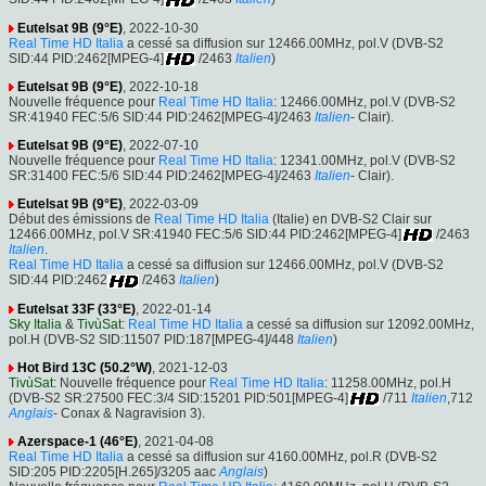
Eutelsat 9B (9°E)
, 2022-10-30
Real Time HD Italia
a cessé sa diffusion sur 12466.00MHz, pol.V (DVB-S2
SID:44 PID:2462[MPEG-4]
/2463
Italien
)
Eutelsat 9B (9°E)
, 2022-10-18
Nouvelle fréquence pour
Real Time HD Italia
: 12466.00MHz, pol.V (DVB-S2
SR:41940 FEC:5/6 SID:44 PID:2462[MPEG-4]/2463
Italien
- Clair).
Eutelsat 9B (9°E)
, 2022-07-10
Nouvelle fréquence pour
Real Time HD Italia
: 12341.00MHz, pol.V (DVB-S2
SR:31400 FEC:5/6 SID:44 PID:2462[MPEG-4]/2463
Italien
- Clair).
Eutelsat 9B (9°E)
, 2022-03-09
Début des émissions de
Real Time HD Italia
(Italie) en DVB-S2 Clair sur
12466.00MHz, pol.V SR:41940 FEC:5/6 SID:44 PID:2462[MPEG-4]
/2463
Italien
.
Real Time HD Italia
a cessé sa diffusion sur 12466.00MHz, pol.V (DVB-S2
SID:44 PID:2462
/2463
Italien
)
Eutelsat 33F (33°E)
, 2022-01-14
Sky Italia
&
TivùSat
:
Real Time HD Italia
a cessé sa diffusion sur 12092.00MHz,
pol.H (DVB-S2 SID:11507 PID:187[MPEG-4]/448
Italien
)
Hot Bird 13C (50.2°W)
, 2021-12-03
TivùSat
: Nouvelle fréquence pour
Real Time HD Italia
: 11258.00MHz, pol.H
(DVB-S2 SR:27500 FEC:3/4 SID:15201 PID:501[MPEG-4]
/711
Italien
,712
Anglais
- Conax & Nagravision 3).
Azerspace-1 (46°E)
, 2021-04-08
Real Time HD Italia
a cessé sa diffusion sur 4160.00MHz, pol.R (DVB-S2
SID:205 PID:2205[H.265]/3205 aac
Anglais
)