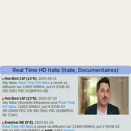
Real Time HD Italia (Italie, Documentaires)
Hot Bird 13F (13°E)
, 2025-09-11
Sky Italia
:
Real Time HD Italia
a cessé sa
diffusion sur 11862.00MHz, pol.H (DVB-S2
SID:3581 PID:163[MPEG-4]/)
Hot Bird 13F (13°E)
, 2025-07-02
Sky Italia
: Nouvelle fréquence pour
Real Time
HD Italia
: 11862.00MHz, pol.H (DVB-S2
SR:29900 FEC:5/6 SID:3581 PID:163[MPEG-
4]/- Clair).
Eutelsat 9B (9°E)
, 2023-01-24
Real Time HD Italia
a cessé sa diffusion sur 12466.00MHz, pol.V (DVB-S2
SID:44 PID:2462[MPEG-4]
/2463
Italien
)