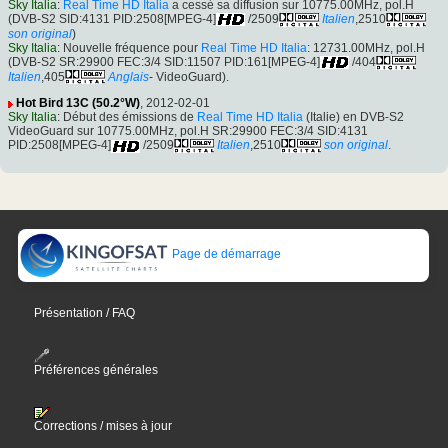
Sky Italia
:
Real Time HD Italia
a cessé sa diffusion sur 10775.00MHz, pol.H
(DVB-S2 SID:4131 PID:2508[MPEG-4]
/2509
Italien
,2510
son original
)
Sky Italia
: Nouvelle fréquence pour
Real Time HD Italia
: 12731.00MHz, pol.H
(DVB-S2 SR:29900 FEC:3/4 SID:11507 PID:161[MPEG-4]
/404
Italien
,405
Anglais
- VideoGuard).
Hot Bird 13C (50.2°W)
, 2012-02-01
Sky Italia
: Début des émissions de
Real Time HD Italia
(Italie) en DVB-S2
VideoGuard sur 10775.00MHz, pol.H SR:29900 FEC:3/4 SID:4131
PID:2508[MPEG-4]
/2509
Italien
,2510
son original
.
Page de démarrage
Présentation / FAQ
Préférences générales
Corrections / mises à jour