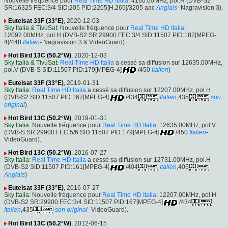
Nouvelle fréquence pour
Real Time HD Italia
: 4160.00MHz, pol.H (DVB-S2
SR:16325 FEC:3/4 SID:205 PID:2205[H.265]/3205 aac
Anglais
- Nagravision 3).
Eutelsat 33F (33°E)
, 2020-12-03
Sky Italia
&
TivùSat
: Nouvelle fréquence pour
Real Time HD Italia
:
12092.00MHz, pol.H (DVB-S2 SR:29900 FEC:3/4 SID:11507 PID:187[MPEG-
4]/448
Italien
- Nagravision 3 & VideoGuard).
Hot Bird 13C (50.2°W)
, 2020-12-03
Sky Italia
&
TivùSat
:
Real Time HD Italia
a cessé sa diffusion sur 12635.00MHz,
pol.V (DVB-S SID:11507 PID:179[MPEG-4]
/450
Italien
)
Eutelsat 33F (33°E)
, 2019-01-31
Sky Italia
:
Real Time HD Italia
a cessé sa diffusion sur 12207.00MHz, pol.H
(DVB-S2 SID:11507 PID:167[MPEG-4]
/434
Italien
,435
son
original
)
Hot Bird 13C (50.2°W)
, 2019-01-31
Sky Italia
: Nouvelle fréquence pour
Real Time HD Italia
: 12635.00MHz, pol.V
(DVB-S SR:29900 FEC:5/6 SID:11507 PID:179[MPEG-4]
/450
Italien
-
VideoGuard).
Hot Bird 13C (50.2°W)
, 2016-07-27
Sky Italia
:
Real Time HD Italia
a cessé sa diffusion sur 12731.00MHz, pol.H
(DVB-S2 SID:11507 PID:161[MPEG-4]
/404
Italien
,405
Anglais
)
Eutelsat 33F (33°E)
, 2016-07-27
Sky Italia
: Nouvelle fréquence pour
Real Time HD Italia
: 12207.00MHz, pol.H
(DVB-S2 SR:29900 FEC:3/4 SID:11507 PID:167[MPEG-4]
/434
Italien
,435
son original
- VideoGuard).
Hot Bird 13C (50.2°W)
, 2012-06-15