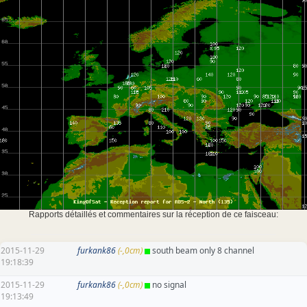
Rapports détaillés et commentaires sur la réception de ce faisceau:
2015-11-29
furkank86
(-,0cm)
south beam only 8 channel
19:18:39
2015-11-29
furkank86
(-,0cm)
no signal
19:13:49