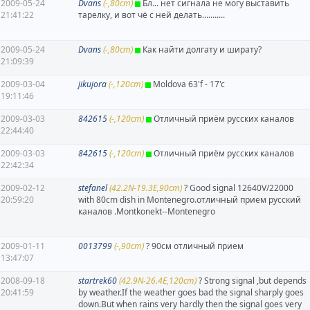
2009-05-24
Dvans
(-,80cm)
Бл... нет сигнала не могу выставить
21:41:22
тарелку, и вот чё с ней делать...........
2009-05-24
Dvans
(-,80cm)
Как найти долгату и ширату?
21:09:39
2009-03-04
jikujora
(-,120cm)
Moldova 63'f - 17'c
19:11:46
2009-03-03
842615
(-,120cm)
Отличный приём русских каналов
22:44:40
2009-03-03
842615
(-,120cm)
Отличный приём русских каналов
22:42:34
2009-02-12
stefanel
(42.2N-19.3E,90cm)
? Good signal 12640V/22000
20:59:20
with 80cm dish in Montenegro.отличный прием русский
каналов .Montkonekt--Montenegro
2009-01-11
0013799
(-,90cm)
? 90см отличный прием
13:47:07
2008-09-18
startrek60
(42.9N-26.4E,120cm)
? Strong signal ,but depends
20:41:59
by weather.If the weather goes bad the signal sharply goes
down.But when rains very hardly then the signal goes very