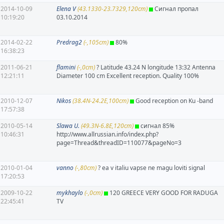
2014-10-09
Elena V
(43.1330-23.7329,120cm)
Сигнал пропал
10:19:20
03.10.2014
2014-02-22
Predrag2
(-,105cm)
80%
16:38:23
2011-06-21
flamini
(-,0cm)
? Latitude 43.24 N longitude 13:32 Antenna
12:21:11
Diameter 100 cm Excellent reception. Quality 100%
2010-12-07
Nikos
(38.4N-24.2E,100cm)
Good reception on Ku -band
17:57:38
2010-05-14
Slawa U.
(49.3N-6.8E,120cm)
сигнал 85%
10:46:31
http://www.allrussian.info/index.php?
page=Thread&threadID=110077&pageNo=3
2010-01-04
vanno
(-,80cm)
? ea v italiu vapse ne magu loviti signal
17:20:53
2009-10-22
mykhaylo
(-,0cm)
120 GREECE VERY GOOD FOR RADUGA
22:45:41
TV