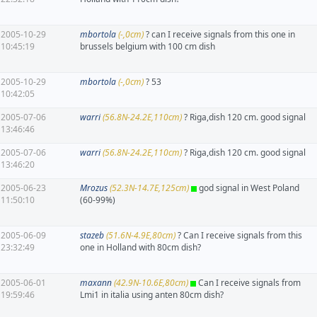
2005-10-29
mbortola
(-,0cm)
? can I receive signals from this one in
10:45:19
brussels belgium with 100 cm dish
2005-10-29
mbortola
(-,0cm)
? 53
10:42:05
2005-07-06
warri
(56.8N-24.2E,110cm)
? Riga,dish 120 cm. good signal
13:46:46
2005-07-06
warri
(56.8N-24.2E,110cm)
? Riga,dish 120 cm. good signal
13:46:20
2005-06-23
Mrozus
(52.3N-14.7E,125cm)
god signal in West Poland
11:50:10
(60-99%)
2005-06-09
stazeb
(51.6N-4.9E,80cm)
? Can I receive signals from this
23:32:49
one in Holland with 80cm dish?
2005-06-01
maxann
(42.9N-10.6E,80cm)
Can I receive signals from
19:59:46
Lmi1 in italia using anten 80cm dish?