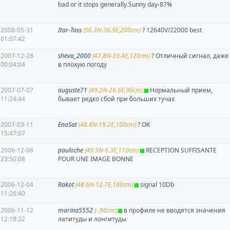
bad or it stops generally.Sunny day-87%
2008-05-31
Itar-Tass
(56.3N-36.9E,200cm)
? 12640V/22000 best
01:07:42
2007-12-28
sheva_2000
(47.8N-33.4E,120cm)
? Отличный сигнал, даже
00:04:04
в плохую погоду
2007-07-07
auguste71
(49.2N-26.6E,90cm)
Нормальный прием,
11:24:44
бывает редко сбой при больших тучах
2007-03-11
EnoSat
(48.8N-19.2E,100cm)
? OK
15:47:07
2006-12-08
pauloche
(49.5N-6.3E,110cm)
RECEPTION SUFFISANTE
23:50:08
POUR UNE IMAGE BONNE
2006-12-04
Rakot
(48.6N-12.7E,100cm)
signal 10Db
11:26:40
2006-11-12
marina5552
(-,90cm)
в профиле не вводятся значения
12:18:22
латитуды и лонгитуды