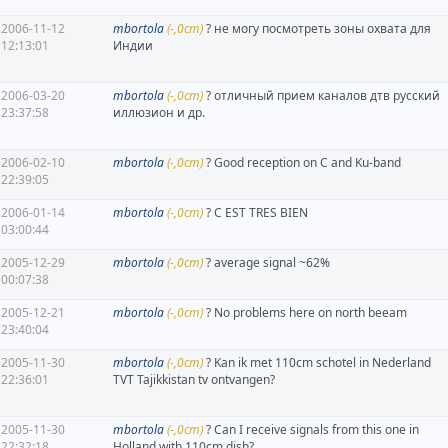
2006-11-12
mbortola
(-,0cm)
? не могу посмотреть зоны охвата для
12:13:01
Индии
2006-03-20
mbortola
(-,0cm)
? отличный прием каналов дтв русский
23:37:58
иллюзион и др.
2006-02-10
mbortola
(-,0cm)
? Good reception on C and Ku-band
22:39:05
2006-01-14
mbortola
(-,0cm)
? C EST TRES BIEN
03:00:44
2005-12-29
mbortola
(-,0cm)
? average signal ~62%
00:07:38
2005-12-21
mbortola
(-,0cm)
? No problems here on north beeam
23:40:04
2005-11-30
mbortola
(-,0cm)
? Kan ik met 110cm schotel in Nederland
22:36:01
TVT Tajikkistan tv ontvangen?
2005-11-30
mbortola
(-,0cm)
? Can I receive signals from this one in
22:32:18
Holland with 110cm dish?